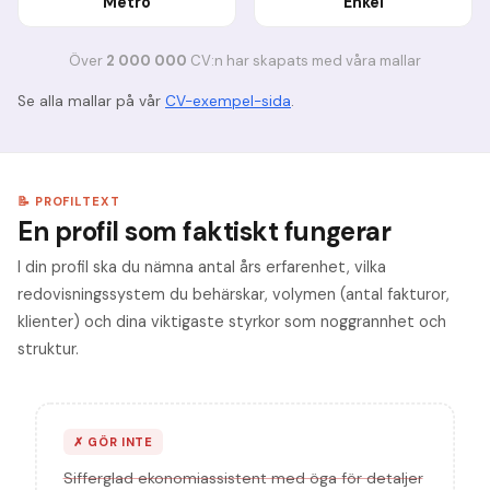
Metro
Enkel
Ö
ver
2 000 000
CV:n har skapats med v
å
ra mallar
Se alla mallar på vår
CV-exempel-sida
.
📝 PROFILTEXT
En profil som faktiskt fungerar
I din profil ska du nämna antal års erfarenhet, vilka
redovisningssystem du behärskar, volymen (antal fakturor,
klienter) och dina viktigaste styrkor som noggrannhet och
struktur.
✗
GÖR INTE
Sifferglad ekonomiassistent med öga för detaljer