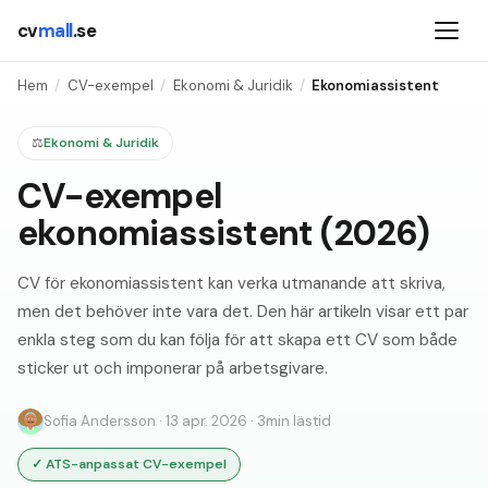
cv
mall
.se
Hem
/
CV-exempel
/
Ekonomi & Juridik
/
Ekonomiassistent
⚖️
Ekonomi & Juridik
CV-exempel
ekonomiassistent (2026)
CV för ekonomiassistent kan verka utmanande att skriva,
men det behöver inte vara det. Den här artikeln visar ett par
enkla steg som du kan följa för att skapa ett CV som både
sticker ut och imponerar på arbetsgivare.
Sofia Andersson
·
13 apr. 2026
·
3
min lästid
✓
ATS-anpassat CV-exempel