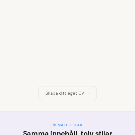
👤
Fyll i namn och kontaktuppgifter
1
📝
Skriv din profiltext
2
💼
Lägg till arbetslivserfarenhet
3
🎓
Ange din utbildning
4
💡
Välj dina kompetenser
5
Skapa ditt eget CV →
🎨 MALLSTILAR
Samma innehåll, tolv stilar