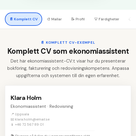
📄
Komplett CV
🎨
Mallar
📝
Profil
💡
Färdigheter
📋
A
📄
KOMPLETT CV-EXEMPEL
Komplett CV som ekonomiassistent
Det här ekonomiassistent-CV:t visar hur du presenterar
bokföring, fakturering och redovisningskompetens. Anpassa
uppgifterna och systemen till din egen erfarenhet.
Klara Holm
Ekonomiassistent · Redovisning
📍 Uppsala
📧 klara.holm@email.se
📱 +46 72 567 89 01
📚
Djupare: så fyller du i personuppgifterna rätt
→