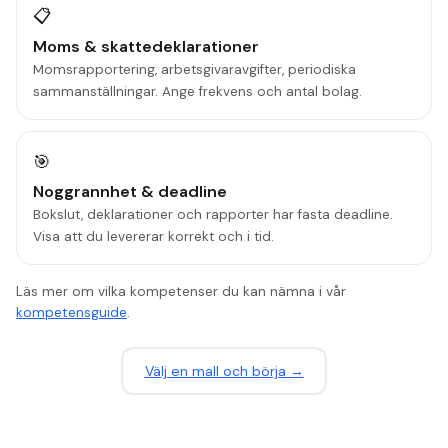
📋
Moms & skattedeklarationer
Momsrapportering, arbetsgivaravgifter, periodiska
sammanställningar. Ange frekvens och antal bolag.
🎯
Noggrannhet & deadline
Bokslut, deklarationer och rapporter har fasta deadline.
Visa att du levererar korrekt och i tid.
Läs mer om vilka kompetenser du kan nämna i vår
kompetensguide
.
V
ä
lj en mall och b
ö
rja
→