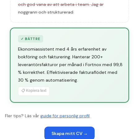
och god vana av att arbeta i team. Jag är
noggrann och strukturerad.
✓
BÄTTRE
Ekonomiassistent med 4 års erfarenhet av
bokföring och fakturering. Hanterar 200+
leverantörsfakturor per månad i Fortnox med 99,8
% korrekthet. Effektiviserade fakturaflödet med
30 % genom automatisering.
📋 Kopiera text
Fler tips? Läs vår
guide för personlig profil
.
Skapa mitt CV
→