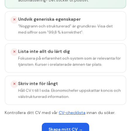
automatisering? Det sticker ut positivt.
Undvik generiska egenskaper
✕
"Noggrann och strukturerad" är grundkrav. Visa det
med siffror som "99,8 % korrekthet".
Lista inte allt du lärt dig
✕
Fokusera på erfarenhet och system som är relevanta för
tjänsten. Kurser i orelaterade ämnen tar plats.
Skriv inte för långt
✕
Håll CV:t till 1 sida. Ekonomichefer uppskattar koncis och
välstrukturerad information.
Kontrollera ditt CV med v
å
r
CV-checklista
innan du s
ö
ker.
Skapa mitt CV
→