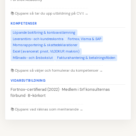
📚
Djupare: så tar du upp utbildning på CV:t
→
KOMPETENSER
Löpande bokföring & kontoavstämning
Leverantörs- och kundreskontra
Fortnox, Visma & SAP
Momsrapportering & skattedeklarationer
Excel (avancerat: pivot, VLOOKUP, makron)
Månads- och årsbokslut
Fakturahantering & betalningsflöden
📚
Djupare: så väljer och formulerar du kompetenser
→
VIDAREUTBILDNING
Fortnox-certifierad (2022) · Medlem i Srf konsulternas
förbund · B-körkort
📚
Djupare: vad räknas som meriterande
→