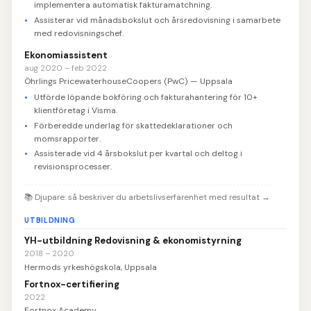
implementera automatisk fakturamatchning.
Assisterar vid månadsbokslut och årsredovisning i samarbete
med redovisningschef.
Ekonomiassistent
aug 2020 – feb 2022
Öhrlings PricewaterhouseCoopers (PwC) — Uppsala
Utförde löpande bokföring och fakturahantering för 10+
klientföretag i Visma.
Förberedde underlag för skattedeklarationer och
momsrapporter.
Assisterade vid 4 årsbokslut per kvartal och deltog i
revisionsprocesser.
📚
Djupare: så beskriver du arbetslivserfarenhet med resultat
→
UTBILDNING
YH-utbildning Redovisning & ekonomistyrning
2018 – 2020
Hermods yrkeshögskola, Uppsala
Fortnox-certifiering
2022
Fortnox Academy