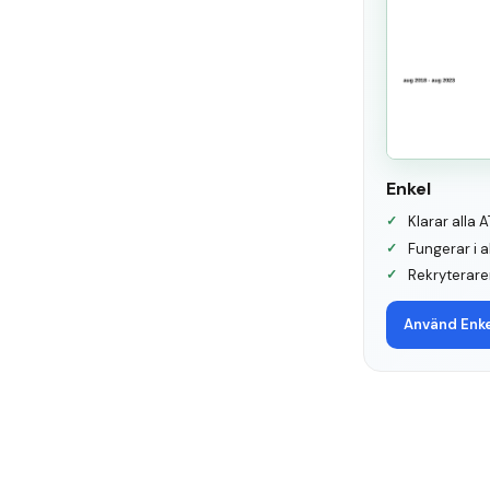
Enkel
Klarar alla
Fungerar i 
Rekryteraren
Använd
Enke