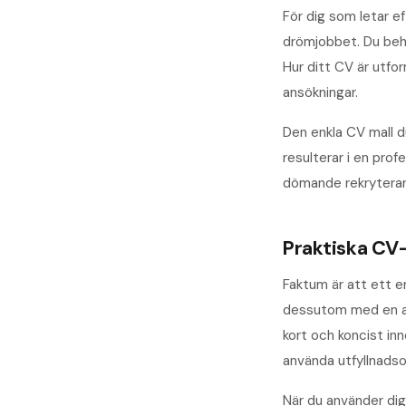
För dig som letar e
drömjobbet. Du behö
Hur ditt CV är utfo
ansökningar.
Den enkla CV mall du
resulterar i en pro
dömande rekryterar
Praktiska CV
Faktum är att ett en
dessutom med en all
kort och koncist inn
använda utfyllnadso
När du använder dig 