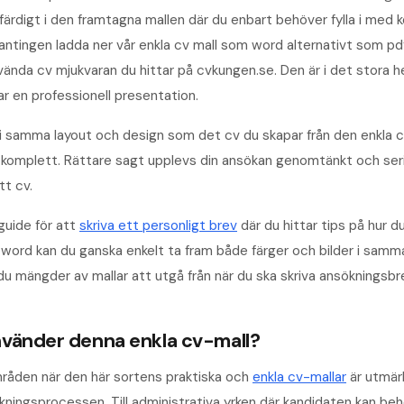
färdigt i den framtagna mallen där du enbart behöver fylla i med k
 antingen ladda ner vår enkla cv mall som word alternativt som 
vända cv mjukvaran du hittar på cvkungen.se. Den är i det stora h
ar en professionell presentation.
 i samma layout och design som det cv du skapar från den enkla c
ir komplett. Rättare sagt upplevs din ansökan genomtänkt och ser
tt cv.
guide för att
skriva ett personligt brev
där du hittar tips på hur d
 i word kan du ganska enkelt ta fram både färger och bilder i samm
du mängder av mallar att utgå från när du ska skriva ansökningsbr
nvänder denna enkla cv-mall?
råden när den här sortens praktiska och
enkla cv-mallar
är utmärk
ngsprocessen. Till administrativa yrken där kandidaten kan behö