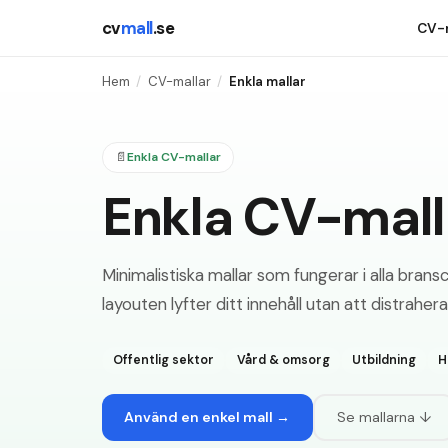
cv
mall
.se
CV-m
Hem
/
CV-mallar
/
Enkla mallar
📄
Enkla
CV-mallar
Enkla
CV-mall
Minimalistiska mallar som fungerar i alla bra
layouten lyfter ditt innehåll utan att distrahera
Offentlig sektor
Vård & omsorg
Utbildning
H
Använd en enkel mall →
Se mallarna ↓