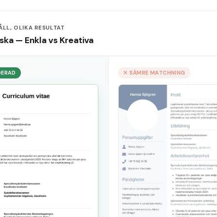
LL, OLIKA RESULTAT
rska
—
Enkla
vs
Kreativa
DERAD
✕ SÄMRE MATCHNING