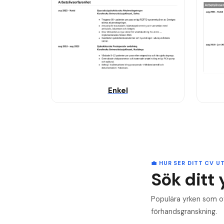
Enkel
💼 HUR SER DITT CV U
Sök ditt 
Populära yrken som of
förhandsgranskning.