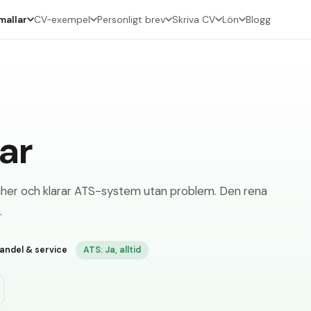
allar
CV-exempel
Personligt brev
Skriva CV
Lön
Blogg
ar
nscher och klarar ATS-system utan problem. Den rena
.
andel & service
ATS:
Ja, alltid