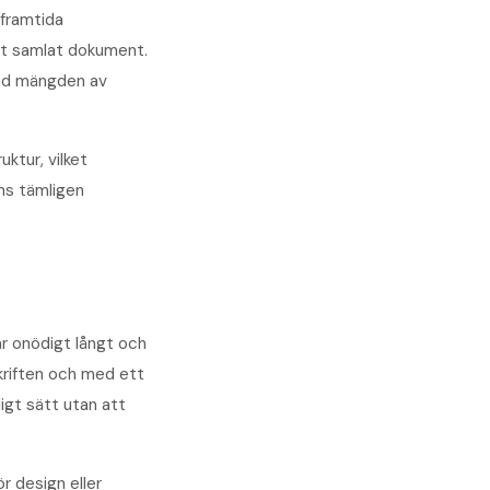
 framtida
ett samlat dokument.
land mängden av
ktur, vilket
ens tämligen
är onödigt långt och
skriften och med ett
ligt sätt utan att
r design eller