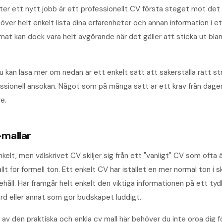
fter ett nytt jobb är ett professionellt CV första steget mot det
ver helt enkelt lista dina erfarenheter och annan information i 
rmat kan dock vara helt avgörande när det gäller att sticka ut b
 kan läsa mer om nedan är ett enkelt sätt att säkerställa rätt stru
fessionell ansökan. Något som på många sätt är ett krav från dag
e.
-mallar
kelt, men välskrivet CV skiljer sig från ett "vanligt" CV som ofta 
t för formell ton. Ett enkelt CV har istället en mer normal ton i 
ehåll. Här framgår helt enkelt den viktiga informationen på ett tyd
rd eller annat som gör budskapet luddigt.
av den praktiska och enkla cv mall här behöver du inte oroa dig fö