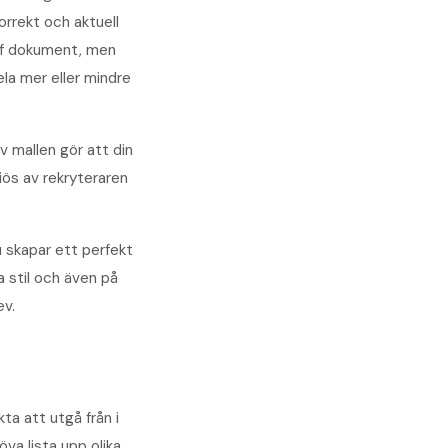
orrekt och aktuell
pdf dokument, men
ela mer eller mindre
v mallen gör att din
iös av rekryteraren
u skapar ett perfekt
a stil och även på
ev.
ta att utgå från i
va lista upp olika