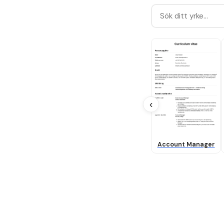
‹
Account Manager