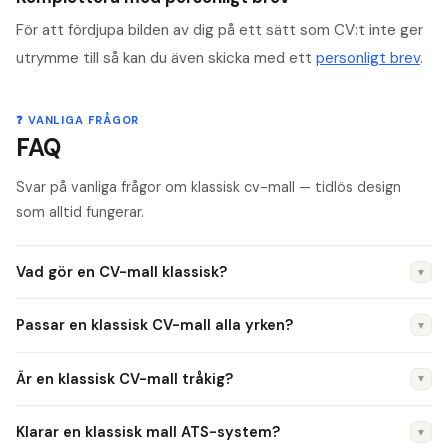
För att fördjupa bilden av dig på ett sätt som CV:t inte ger
utrymme till så kan du även skicka med ett
personligt brev
.
❓ VANLIGA FRÅGOR
FAQ
Svar på vanliga frågor om klassisk cv-mall — tidlös design
som alltid fungerar.
Vad gör en CV-mall klassisk?
▼
Ren typografi, tydlig hierarki, kronologisk ordning och inga
Passar en klassisk CV-mall alla yrken?
▼
grafiska distraktioner. En kolumn, standardrubriker och
generösa marginaler. Fokus på innehåll, inte design.
Ja. En klassisk mall fungerar i alla branscher och för alla
Är en klassisk CV-mall tråkig?
▼
erfarenhetsnivåer. Den är särskilt bra för offentlig sektor,
bank, juridik, vård och utbildning — men fungerar lika bra för
Nej. Den är effektiv. En ren, tydlig layout med bra typografi
Klarar en klassisk mall ATS-system?
▼
tech och startup.
ser professionell ut utan att vara flashig. Rekryterare