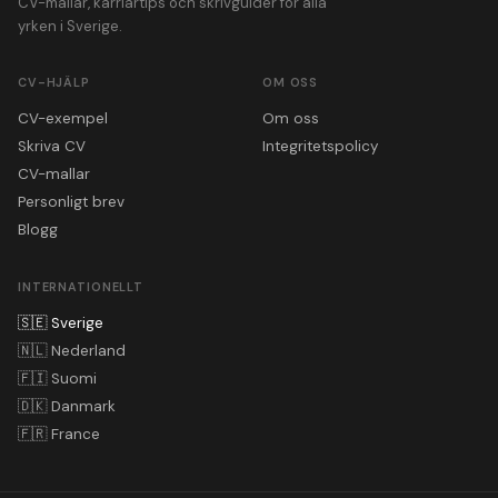
CV-mallar, karriärtips och skrivguider för alla
yrken i Sverige.
CV-HJÄLP
OM OSS
CV-exempel
Om oss
Skriva CV
Integritetspolicy
CV-mallar
Personligt brev
Blogg
INTERNATIONELLT
🇸🇪
Sverige
🇳🇱
Nederland
🇫🇮
Suomi
🇩🇰
Danmark
🇫🇷
France