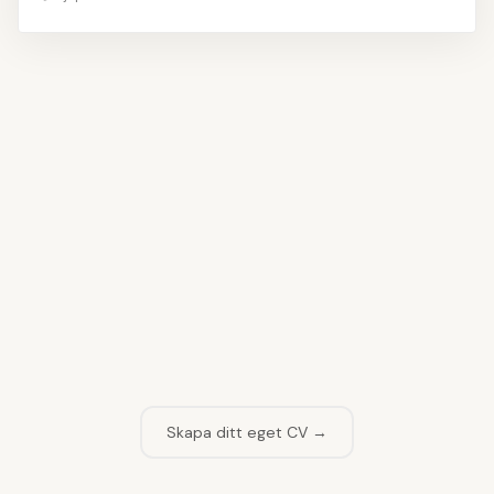
👤
Fyll i namn och kontaktuppgifter
1
📝
Skriv din profiltext
2
💼
Lägg till arbetslivserfarenhet
3
🎓
Ange din utbildning
4
💡
Välj dina kompetenser
5
Skapa ditt eget CV →