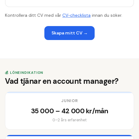
Kontrollera ditt CV med v
å
r
CV-checklista
innan du s
ö
ker.
Skapa mitt CV
→
💰 LÖNEINDIKATION
Vad tjänar en account manager?
JUNIOR
35 000 – 42 000 kr/mån
0–2 års erfarenhet