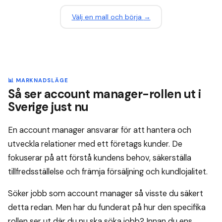
V
ä
lj en mall och b
ö
rja
→
📊 MARKNADSLÄGE
Så ser account manager-rollen ut i
Sverige just nu
En account manager ansvarar för att hantera och
utveckla relationer med ett företags kunder. De
fokuserar på att förstå kundens behov, säkerställa
tillfredsställelse och främja försäljning och kundlojalitet.
Söker jobb som account manager så visste du säkert
detta redan. Men har du funderat på hur den specifika
rollen ser ut där du nu ska söka jobb? Innan du ens