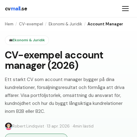
cv
mall
.se
Hem
/
CV-exempel
/
Ekonomi & Juridik
/
Account Manager
💼
Ekonomi & Juridik
CV-exempel account
manager (2026)
Ett starkt CV som account manager bygger på dina
kundrelationer, försäljningsresultat och förmåga att driva
affärer. Visa portföljstorlek, omsättning du ansvarat för,
kundnöjdhet och hur du byggt långsiktiga kundrelationer
inom B2B eller B2C.
Robert Lindqvist
·
13 apr. 2026
·
4
min lästid