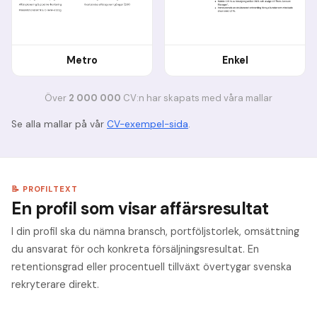
Metro
Enkel
Ö
ver
2 000 000
CV:n har skapats med v
å
ra mallar
Se alla mallar på vår
CV-exempel-sida
.
📝 PROFILTEXT
En profil som visar affärsresultat
I din profil ska du nämna bransch, portföljstorlek, omsättning
du ansvarat för och konkreta försäljningsresultat. En
retentionsgrad eller procentuell tillväxt övertygar svenska
rekryterare direkt.