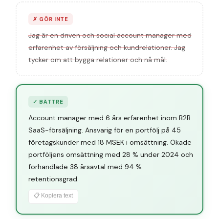
✗
GÖR INTE
Jag är en driven och social account manager med
erfarenhet av försäljning och kundrelationer. Jag
tycker om att bygga relationer och nå mål.
✓
BÄTTRE
Account manager med 6 års erfarenhet inom B2B
SaaS-försäljning. Ansvarig för en portfölj på 45
företagskunder med 18 MSEK i omsättning. Ökade
portföljens omsättning med 28 % under 2024 och
förhandlade 38 årsavtal med 94 %
retentionsgrad.
📋 Kopiera text