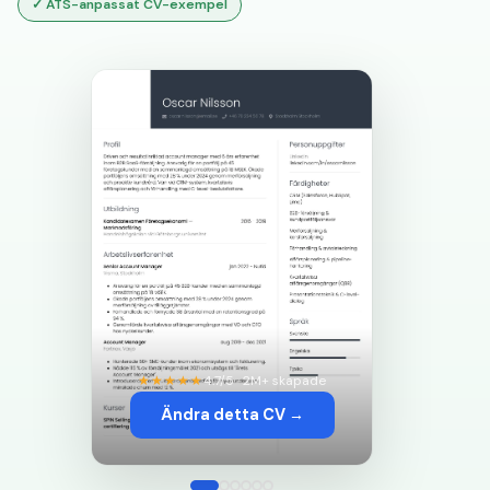
✓
ATS-anpassat CV-exempel
★★★★★
4.7/5 · 2M+ skapade
Ändra detta CV →