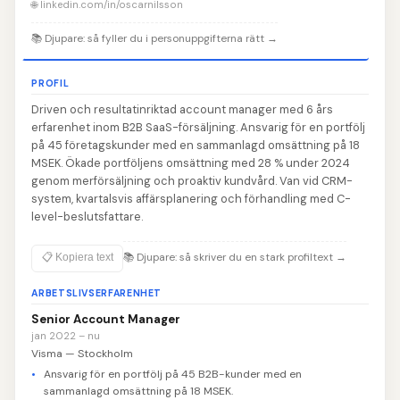
🌐 linkedin.com/in/oscarnilsson
📚
Djupare: så fyller du i personuppgifterna rätt
→
PROFIL
Driven och resultatinriktad account manager med 6 års
erfarenhet inom B2B SaaS-försäljning. Ansvarig för en portfölj
på 45 företagskunder med en sammanlagd omsättning på 18
MSEK. Ökade portföljens omsättning med 28 % under 2024
genom merförsäljning och proaktiv kundvård. Van vid CRM-
system, kvartalsvis affärsplanering och förhandling med C-
level-beslutsfattare.
📚
Djupare: så skriver du en stark profiltext
→
📋 Kopiera text
ARBETSLIVSERFARENHET
Senior Account Manager
jan 2022 – nu
Visma — Stockholm
Ansvarig för en portfölj på 45 B2B-kunder med en
sammanlagd omsättning på 18 MSEK.