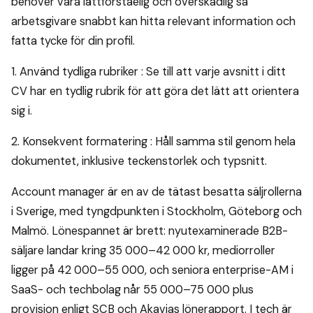
behöver vara lättförståelig och överskådlig så
arbetsgivare snabbt kan hitta relevant information och
fatta tycke för din profil.
1. Använd tydliga rubriker : Se till att varje avsnitt i ditt
CV har en tydlig rubrik för att göra det lätt att orientera
sig i.
2. Konsekvent formatering : Håll samma stil genom hela
dokumentet, inklusive teckenstorlek och typsnitt.
Account manager är en av de tätast besatta säljrollerna
i Sverige, med tyngdpunkten i Stockholm, Göteborg och
Malmö. Lönespannet är brett: nyutexaminerade B2B-
säljare landar kring 35 000–42 000 kr, mediorroller
ligger på 42 000–55 000, och seniora enterprise-AM i
SaaS- och techbolag når 55 000–75 000 plus
provision enligt SCB och Akavias lönerapport. I tech är