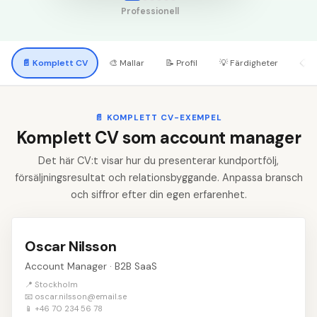
Professionell
📄
Komplett CV
🎨
Mallar
📝
Profil
💡
Färdigheter
📋
A
📄
KOMPLETT CV-EXEMPEL
Komplett CV som account manager
Det här CV:t visar hur du presenterar kundportfölj,
försäljningsresultat och relationsbyggande. Anpassa bransch
och siffror efter din egen erfarenhet.
Oscar Nilsson
Account Manager · B2B SaaS
📍 Stockholm
📧 oscar.nilsson@email.se
📱 +46 70 234 56 78