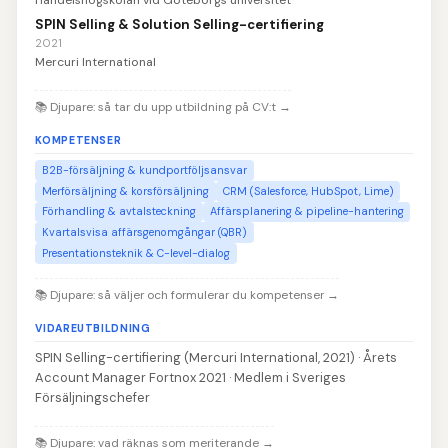
SPIN Selling & Solution Selling-certifiering
2021
Mercuri International
📚
Djupare: så tar du upp utbildning på CV:t
→
KOMPETENSER
B2B-försäljning & kundportföljsansvar
Merförsäljning & korsförsäljning
CRM (Salesforce, HubSpot, Lime)
Förhandling & avtalsteckning
Affärsplanering & pipeline-hantering
Kvartalsvisa affärsgenomgångar (QBR)
Presentationsteknik & C-level-dialog
📚
Djupare: så väljer och formulerar du kompetenser
→
VIDAREUTBILDNING
SPIN Selling-certifiering (Mercuri International, 2021) · Årets
Account Manager Fortnox 2021 · Medlem i Sveriges
Försäljningschefer
📚
Djupare: vad räknas som meriterande
→