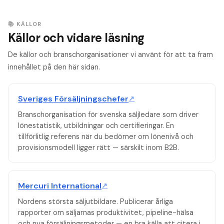
tydligt på CV:t vilken typ av kunder du hanterat.
med portföljstorlek, omsättning och kvotuppfyllelse direkt i
profilen — det är det rekryteraren läser först.
📚 KÄLLOR
Källor och vidare läsning
De källor och branschorganisationer vi använt för att ta fram
innehållet på den här sidan.
Sveriges Försäljningschefer
↗
Branschorganisation för svenska säljledare som driver
lönestatistik, utbildningar och certifieringar. En
tillförlitlig referens när du bedömer om lönenivå och
provisionsmodell ligger rätt — särskilt inom B2B.
Mercuri International
↗
Nordens största säljutbildare. Publicerar årliga
rapporter om säljarnas produktivitet, pipeline-hälsa
och nya försäljningsmetoder — en bra källa att citera i