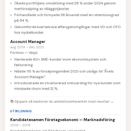
Ökade portföljens omsättning med 28 % under 2024 genom
merförsäljning av tilläggstjänster.
Förhandlade och förnyade 38 årsavtal med en retentionsgrad
på 94 %.
Genomförde kvartalsvisa affärsgenomgångar med VD och CFO
hos nyckelkunder.
Account Manager
aug 2019 – dec 2021
Fortnox — Växjö
Hanterade 60+ SME-kunder inom ekonomisystem och
fakturering.
Nådde 115 % av försäljningsmålet 2021 och utsågs till "Årets
Account Manager".
Introducerade en strukturerad onboarding för nya kunder som
minskade churn med 12 %.
📚
Djupare: så beskriver du arbetslivserfarenhet med resultat
→
UTBILDNING
Kandidatexamen Företagsekonomi — Marknadsföring
2016 – 2019
Handelshögskolan vid Göteborgs universitet