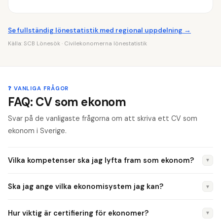
Se fullständig lönestatistik med regional uppdelning →
Källa:
SCB Lönesök
· Civilekonomerna lönestatistik
❓ VANLIGA FRÅGOR
FAQ: CV som ekonom
Svar på de vanligaste frågorna om att skriva ett CV som
ekonom i Sverige.
Vilka kompetenser ska jag lyfta fram som ekonom?
▼
Finansiell analys, bokslut, budgetering, systemkompetens
Ska jag ange vilka ekonomisystem jag kan?
▼
(SAP, Visma) och kommunikation. Anpassa alltid till den
specifika inriktningen du söker — controller, redovisning,
Ja, det är viktigt. SAP, Oracle, Visma, Fortnox, Power BI —
Hur viktig är certifiering för ekonomer?
▼
finans.
rekryterare filtrerar ofta på systemkompetens. Ange din