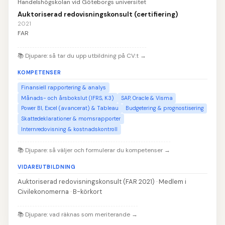
Handelshögskolan vid Göteborgs universitet
Auktoriserad redovisningskonsult (certifiering)
2021
FAR
📚
Djupare: så tar du upp utbildning på CV:t
→
KOMPETENSER
Finansiell rapportering & analys
Månads- och årsbokslut (IFRS, K3)
SAP, Oracle & Visma
Power BI, Excel (avancerat) & Tableau
Budgetering & prognostisering
Skattedeklarationer & momsrapporter
Internredovisning & kostnadskontroll
📚
Djupare: så väljer och formulerar du kompetenser
→
VIDAREUTBILDNING
Auktoriserad redovisningskonsult (FAR 2021) · Medlem i
Civilekonomerna · B-körkort
📚
Djupare: vad räknas som meriterande
→