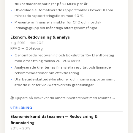
till kostnadsbesparingar på 2,1 MSEK per år.
Utvecklade automatiserade rapportmallar i Power BI som
minskade rapporteringstiden med 40 %.
Presenterar finansiella insikter för CFO och nordisk
ledningsgrupp vid månatliga affärsgenomgångar.
Ekonom, Redovisning & analys
aug 2019 – dec 2021
KPMG — Göteborg
Genomförde redovisning och bokslut för 15+ klientföretag
med omsättning mellan 20–200 MSEK.
Analyserade klienternas finansiella resultat och lämnade
rekommendationer om effektivisering.
Utarbetade skattedeklarationer och momsrapporter samt
stödde klienter vid Skatteverkets granskningar.
📚
Djupare: så beskriver du arbetslivserfarenhet med resultat
→
UTBILDNING
Ekonomie kandidatexamen — Redovisning &
finansiering
2015 – 2019