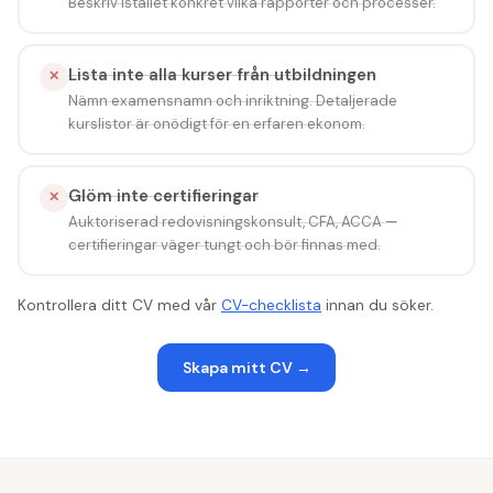
Beskriv istället konkret vilka rapporter och processer.
Lista inte alla kurser från utbildningen
✕
Nämn examensnamn och inriktning. Detaljerade
kurslistor är onödigt för en erfaren ekonom.
Glöm inte certifieringar
✕
Auktoriserad redovisningskonsult, CFA, ACCA —
certifieringar väger tungt och bör finnas med.
Kontrollera ditt CV med v
å
r
CV-checklista
innan du s
ö
ker.
Skapa mitt CV
→