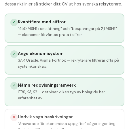
dessa riktlinjer så sticker ditt CV ut hos svenska rekryterare.
Kvantifiera med siffror
✓
"450 MSEK i omsättning" och "besparingar på 2,1 MSEK"
— ekonomer förväntas prata i siffror.
Ange ekonomisystem
✓
SAP, Oracle, Visma, Fortnox — rekryterare filtrerar ofta på
systemkunskap.
Nämn redovisningsramverk
✓
IFRS, K3, K2 — det visar vilken typ av bolag du har
erfarenhet av.
Undvik vaga beskrivningar
✕
"Ansvarade för ekonomiska uppgifter" säger ingenting.