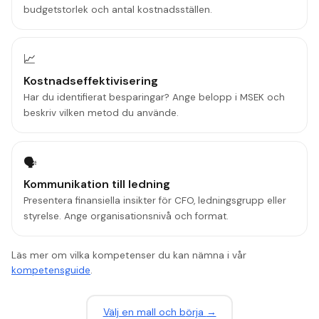
budgetstorlek och antal kostnadsställen.
📈
Kostnadseffektivisering
Har du identifierat besparingar? Ange belopp i MSEK och
beskriv vilken metod du använde.
🗣️
Kommunikation till ledning
Presentera finansiella insikter för CFO, ledningsgrupp eller
styrelse. Ange organisationsnivå och format.
Läs mer om vilka kompetenser du kan nämna i vår
kompetensguide
.
V
ä
lj en mall och b
ö
rja
→