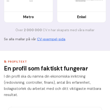
Metro
Enkel
Ö
ver
2 000 000
CV:n har skapats med v
å
ra mallar
Se alla mallar på vår
CV-exempel-sida
.
📝 PROFILTEXT
En profil som faktiskt fungerar
I din profil ska du nämna din ekonomiska inriktning
(redovisning, controller, finans), antal års erfarenhet,
bolagsstorlek du arbetat med och ditt viktigaste mätbara
resultat.