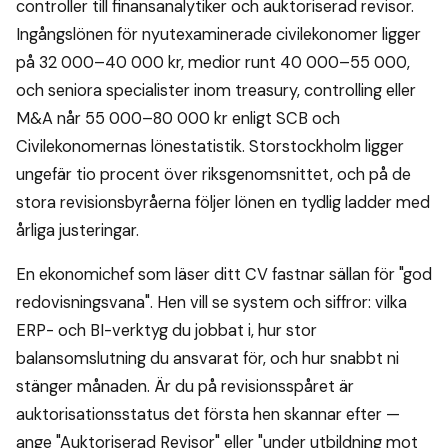
controller till finansanalytiker och auktoriserad revisor.
Ingångslönen för nyutexaminerade civilekonomer ligger
på 32 000–40 000 kr, medior runt 40 000–55 000,
och seniora specialister inom treasury, controlling eller
M&A når 55 000–80 000 kr enligt SCB och
Civilekonomernas lönestatistik. Storstockholm ligger
ungefär tio procent över riksgenomsnittet, och på de
stora revisionsbyråerna följer lönen en tydlig ladder med
årliga justeringar.
En ekonomichef som läser ditt CV fastnar sällan för "god
redovisningsvana". Hen vill se system och siffror: vilka
ERP- och BI-verktyg du jobbat i, hur stor
balansomslutning du ansvarat för, och hur snabbt ni
stänger månaden. Är du på revisionsspåret är
auktorisationsstatus det första hen skannar efter —
ange "Auktoriserad Revisor" eller "under utbildning mot