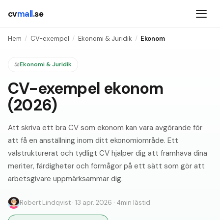
cv
mall
.se
Hem
/
CV-exempel
/
Ekonomi & Juridik
/
Ekonom
⚖️
Ekonomi & Juridik
CV-exempel ekonom
(2026)
Att skriva ett bra CV som ekonom kan vara avgörande för
att få en anställning inom ditt ekonomiområde. Ett
välstrukturerat och tydligt CV hjälper dig att framhäva dina
meriter, färdigheter och förmågor på ett sätt som gör att
arbetsgivare uppmärksammar dig.
Robert Lindqvist
·
13 apr. 2026
·
4
min lästid