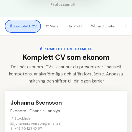
Professionell
📄
Komplett CV
🎨
Mallar
📝
Profil
💡
Färdigheter
📋
A
📄
KOMPLETT CV-EXEMPEL
Komplett CV som ekonom
Det här ekonom-CV:t visar hur du presenterar finansiell
kompetens, analysförmåga och affärsförståelse. Anpassa
inriktning och siffror till din egen karriär.
Johanna Svensson
Ekonom · Finansiell analys
📍 Stockholm
📧 johanna.svensson@email.se
📱 +46 70 123 45 67