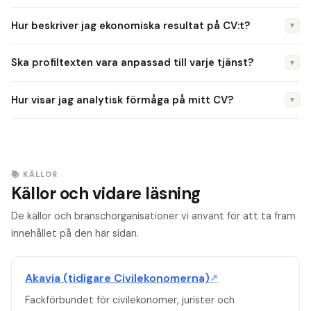
erfarenhetsnivå.
Certifieringar som auktoriserad redovisningskonsult (FAR),
Hur beskriver jag ekonomiska resultat på CV:t?
▼
CFA eller ACCA väger tungt. De visar formell kompetens och
höjer din profil avsevärt.
Kvantifiera alltid: "Identifierade avvikelser som ledde till
Ska profiltexten vara anpassad till varje tjänst?
▼
besparingar på 2,1 MSEK" eller "Ansvarade för bokslut på
bolag med 450 MSEK i omsättning". Siffror imponerar på
Ja, anpassa profiltexten till den specifika inriktningen. En
Hur visar jag analytisk förmåga på mitt CV?
▼
ekonomirekryterare.
controller-profil ser annorlunda ut än en redovisningsprofil.
Utgå alltid från jobbannonsen.
Beskriv konkreta analyser du genomfört: avvikelseanalys,
trendidentifiering, scenarioplanering. Ange vilka verktyg du
använde och vilka beslut analysen ledde till.
📚 KÄLLOR
Källor och vidare läsning
De källor och branschorganisationer vi använt för att ta fram
innehållet på den här sidan.
Akavia (tidigare Civilekonomerna)
↗
Fackförbundet för civilekonomer, jurister och