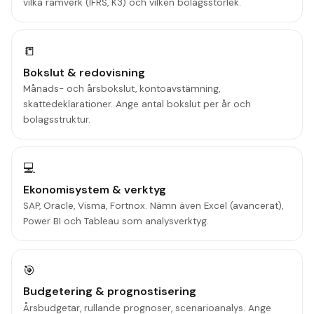
vilka ramverk (IFRS, K3) och vilken bolagsstorlek.
📒
Bokslut & redovisning
Månads- och årsbokslut, kontoavstämning,
skattedeklarationer. Ange antal bokslut per år och
bolagsstruktur.
💻
Ekonomisystem & verktyg
SAP, Oracle, Visma, Fortnox. Nämn även Excel (avancerat),
Power BI och Tableau som analysverktyg.
🎯
Budgetering & prognostisering
Årsbudgetar, rullande prognoser, scenarioanalys. Ange