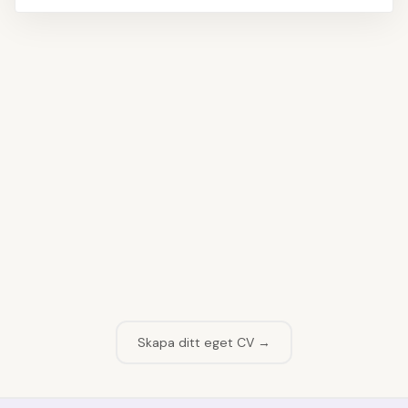
👤
Fyll i namn och kontaktuppgifter
1
📝
Skriv din profiltext
2
💼
Lägg till arbetslivserfarenhet
3
🎓
Ange din utbildning
4
💡
Välj dina kompetenser
5
Skapa ditt eget CV →