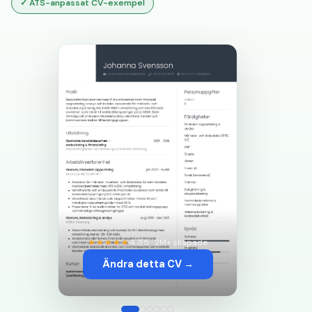
✓
ATS-anpassat CV-exempel
★★★★★
4.7/5 · 2M+ skapade
Ändra detta CV →