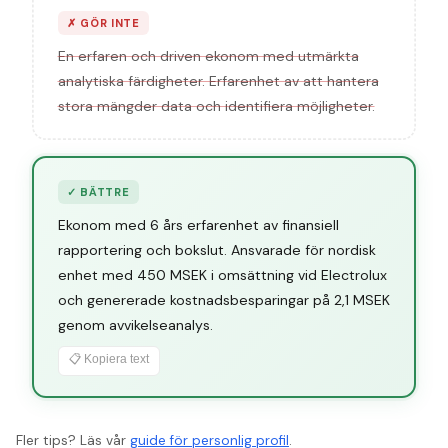
✗
GÖR INTE
En erfaren och driven ekonom med utmärkta
analytiska färdigheter. Erfarenhet av att hantera
stora mängder data och identifiera möjligheter.
✓
BÄTTRE
Ekonom med 6 års erfarenhet av finansiell
rapportering och bokslut. Ansvarade för nordisk
enhet med 450 MSEK i omsättning vid Electrolux
och genererade kostnadsbesparingar på 2,1 MSEK
genom avvikelseanalys.
📋 Kopiera text
Fler tips? Läs vår
guide för personlig profil
.