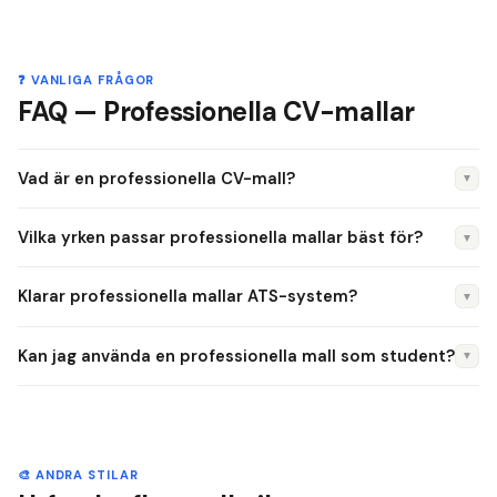
❓ VANLIGA FRÅGOR
FAQ — Professionella CV-mallar
Vad är en professionella CV-mall?
▼
Strukturerade mallar som kommunicerar kapacitet och
Vilka yrken passar professionella mallar bäst för?
▼
prestationer. Minimalistisk design med tydlig hierarki —
perfekt för erfarna yrkesverksamma.
Professionella mallar passar bäst för management, ekonomi
Klarar professionella mallar ATS-system?
▼
& juridik, konsult, offentlig sektor. Yrken som ofta väljer denna
stil inkluderar Projektledare, Chef, Ekonom, Jurist, Konsult,
ATS-vänlighet: Ja. Dessa mallar klarar automatiska
Kan jag använda en professionella mall som student?
▼
Account Manager.
urvalssystem utan problem.
Det beror på. Som student kan en enkel eller modern mall
vara ett bättre val om du inte söker jobb i en kreativ
bransch.
🎨 ANDRA STILAR