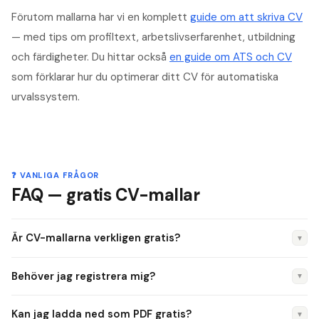
Förutom mallarna har vi en komplett
guide om att skriva CV
— med tips om profiltext, arbetslivserfarenhet, utbildning
och färdigheter. Du hittar också
en guide om ATS och CV
som förklarar hur du optimerar ditt CV för automatiska
urvalssystem.
❓ VANLIGA FRÅGOR
FAQ — gratis CV-mallar
Är CV-mallarna verkligen gratis?
▼
Ja. Du kan välja mall, fylla i dina uppgifter och förhandsgranska
Behöver jag registrera mig?
▼
helt gratis. Nedladdning som PDF kan vara gratis eller kräva
en liten avgift beroende på mallen.
Nej. Du kan börja direkt utan att skapa ett konto.
Kan jag ladda ned som PDF gratis?
▼