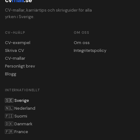
CV-mallar, karriärtips och skrivguider för alla
yrken i Sverige.
CV-HJÄLP
OM OSS
CV-exempel
Om oss
Skriva CV
Integritetspolicy
CV-mallar
Personligt brev
Blogg
INTERNATIONELLT
🇸🇪
Sverige
🇳🇱
Nederland
🇫🇮
Suomi
🇩🇰
Danmark
🇫🇷
France