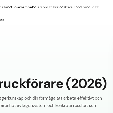
allar
CV-exempel
Personligt brev
Skriva CV
Lön
Blogg
are
uckförare (2026)
 lagerkunskap och din förmåga att arbeta effektivt och
 erfarenhet av lagersystem och konkreta resultat som