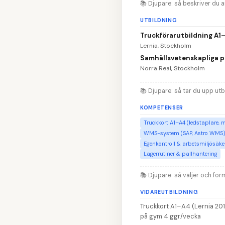
📚
Djupare: så beskriver du 
UTBILDNING
Truckförarutbildning A1
Lernia, Stockholm
Samhällsvetenskapliga 
Norra Real, Stockholm
📚
Djupare: så tar du upp utb
KOMPETENSER
Truckkort A1–A4 (ledstaplare, m
WMS-system (SAP, Astro WMS
Egenkontroll & arbetsmiljösäke
Lagerrutiner & pallhantering
📚
Djupare: så väljer och fo
VIDAREUTBILDNING
Truckkort A1–A4 (Lernia 2018
på gym 4 ggr/vecka