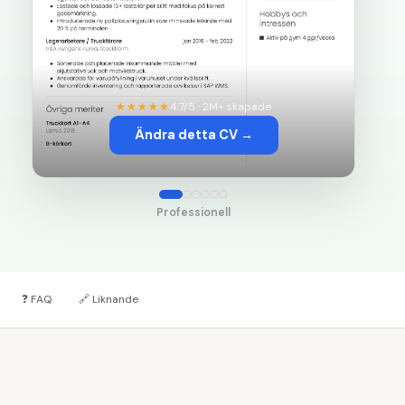
★★★★★
4.7/5 · 2M+ skapade
Ändra detta CV →
Professionell
❓
FAQ
🔗
Liknande