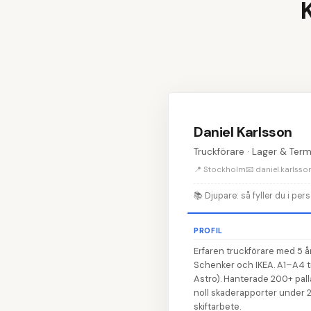
Daniel Karlsson
Truckförare · Lager & Term
📍 Stockholm
📧 daniel.karlss
📚
Djupare: så fyller du i pe
PROFIL
Erfaren truckförare med 5 å
Schenker och IKEA. A1–A4 
Astro). Hanterade 200+ pall
noll skaderapporter under 2 
skiftarbete.