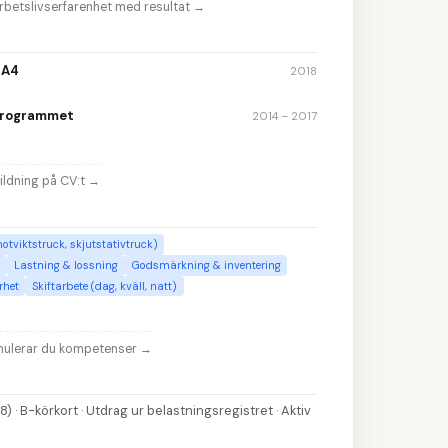
arbetslivserfarenhet med resultat
→
–A4
2018
programmet
2014 – 2017
ildning på CV:t
→
otviktstruck, skjutstativtruck)
)
Lastning & lossning
Godsmärkning & inventering
rhet
Skiftarbete (dag, kväll, natt)
rmulerar du kompetenser
→
) · B-körkort · Utdrag ur belastningsregistret · Aktiv