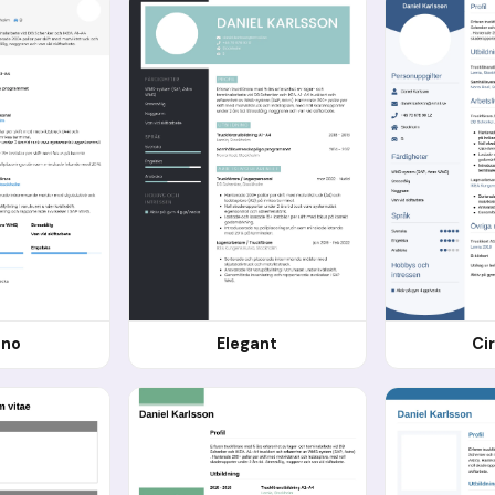
ono
Elegant
Ci