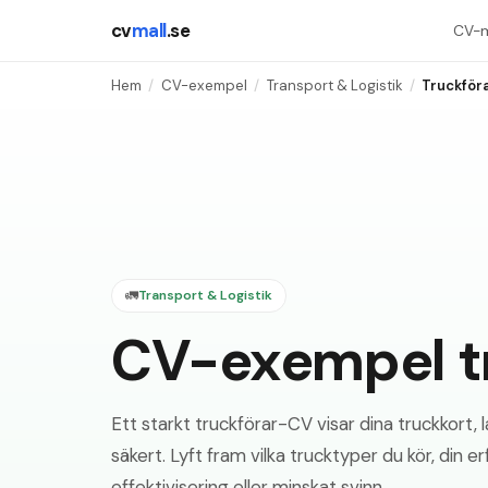
cv
mall
.se
CV-m
Hem
/
CV-exempel
/
Transport & Logistik
/
Truckför
🚛
Transport & Logistik
CV-exempel tr
Ett starkt truckförar-CV visar dina truckkort,
säkert. Lyft fram vilka trucktyper du kör, din
effektivisering eller minskat svinn.