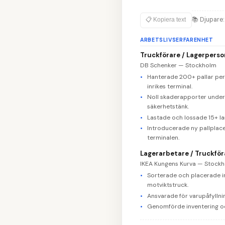
📚
Djupare: 
📋 Kopiera text
ARBETSLIVSERFARENHET
Truckförare / Lagerperso
DB Schenker — Stockholm
Hanterade 200+ pallar per 
inrikes terminal.
Noll skaderapporter under 
säkerhetstänk.
Lastade och lossade 15+ la
Introducerade ny pallplac
terminalen.
Lagerarbetare / Truckför
IKEA Kungens Kurva — Stock
Sorterade och placerade 
motviktstruck.
Ansvarade för varupåfyllnin
Genomförde inventering oc