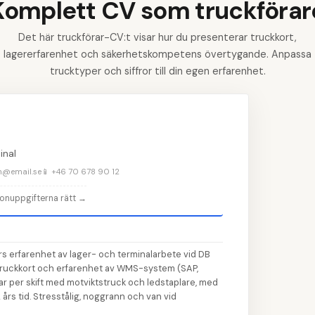
Komplett CV som truckförar
Det här truckförar-CV:t visar hur du presenterar truckkort,
lagererfarenhet och säkerhetskompetens övertygande. Anpassa
trucktyper och siffror till din egen erfarenhet.
👤
Fy
1
inal
on@email.se
📱 +46 70 678 90 12
📝
Sk
2
rsonuppgifterna rätt
→
💼
Lä
3
🎓
A
4
rs erfarenhet av lager- och terminalarbete vid DB
💡
Vä
5
truckkort och erfarenhet av WMS-system (SAP,
ar per skift med motviktstruck och ledstaplare, med
års tid. Stresstålig, noggrann och van vid