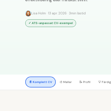
Lisa Holm
·
13 apr. 2026
·
3
min lästid
✓
ATS-anpassat CV-exempel
📄
Komplett CV
🎨
Mallar
📝
Profil
💡
Färdig