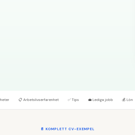
heter
📋
Arbetslivserfarenhet
✅
Tips
💼
Lediga jobb
💰
Lön
📄
KOMPLETT CV-EXEMPEL