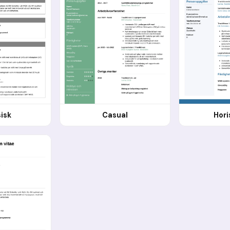
sisk
Casual
Hori