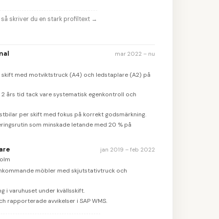
så skriver du en stark profiltext
→
nal
mar 2022 – nu
skift med motviktstruck (A4) och ledstaplare (A2) på
2 års tid tack vare systematisk egenkontroll och
stbilar per skift med fokus på korrekt godsmärkning.
eringsrutin som minskade letande med 20 % på
are
jan 2019 – feb 2022
holm
inkommande möbler med skjutstativtruck och
g i varuhuset under kvällsskift.
h rapporterade avvikelser i SAP WMS.