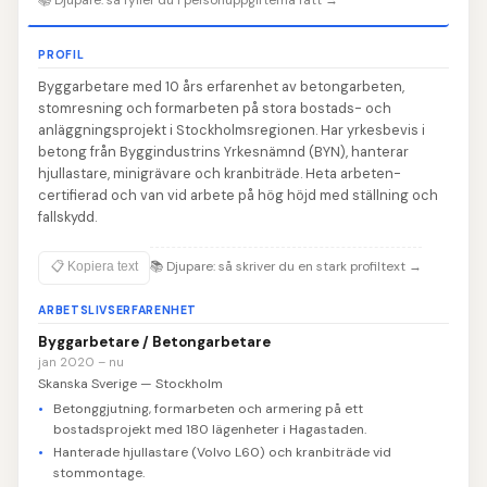
PROFIL
Byggarbetare med 10 års erfarenhet av betongarbeten,
stomresning och formarbeten på stora bostads- och
anläggningsprojekt i Stockholmsregionen. Har yrkesbevis i
betong från Byggindustrins Yrkesnämnd (BYN), hanterar
hjullastare, minigrävare och kranbiträde. Heta arbeten-
certifierad och van vid arbete på hög höjd med ställning och
fallskydd.
📚
Djupare: så skriver du en stark profiltext
→
📋 Kopiera text
ARBETSLIVSERFARENHET
Byggarbetare / Betongarbetare
jan 2020 – nu
Skanska Sverige — Stockholm
Betonggjutning, formarbeten och armering på ett
bostadsprojekt med 180 lägenheter i Hagastaden.
Hanterade hjullastare (Volvo L60) och kranbiträde vid
stommontage.