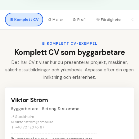
📄
Komplett CV
🎨
Mallar
📝
Profil
💡
Färdigheter
📋
A
📄
KOMPLETT CV-EXEMPEL
Komplett CV som byggarbetare
Det här CV:t visar hur du presenterar projekt, maskiner,
säkerhetsutbildningar och yrkesbevis. Anpassa efter din egen
inriktning och erfarenhet.
Viktor Ström
Byggarbetare · Betong & stomme
📍 Stockholm
📧 viktor.strom@email.se
📱 +46 70 123 45 67
📚
Djupare: så fyller du i personuppgifterna rätt
→