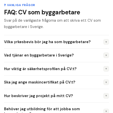
❓ VANLIGA FRÅGOR
FAQ: CV som byggarbetare
Svar på de vanligaste frågorna om att skriva ett CV som
byggarbetare i Sverige.
Vilka yrkesbevis bör jag ha som byggarbetare?
▼
BYN-yrkesbevis i din inriktning (betong, trä, anläggning, plåt)
Vad tjänar en byggarbetare i Sverige?
▼
är branschstandard. Utöver det krävs ofta Heta arbeten,
ställningsutbildning och maskincertifikat. Ange alla certifikat
Lönen varierar mellan 28 000 och 45 000 kr/mån beroende
Hur viktig är säkerhetsprofilen på CV:t?
▼
med utfärdandeår.
på inriktning, ort och erfarenhet. Betongarbetare och
stomresare ligger ofta i den övre delen. Lönen styrs av
Mycket viktig. Svenska byggföretag kräver dokumenterad
Ska jag ange maskincertifikat på CV:t?
▼
kollektivavtalet med Byggnads.
säkerhetsmedvetenhet. Ange alla utbildningar (Heta
arbeten, fallskydd, ställning) och din olycksstatistik ("noll
Ja, absolut. Hjullastare, minigrävare, mobilkran, truck — ange
Hur beskriver jag projekt på mitt CV?
▼
olycksrapporter i X år").
maskintyp och eventuellt utfärdandeår. Många jobb kräver
specifika maskincertifikat utöver yrkesbevis.
Ange projekttyp (bostad, anläggning, renovering), storlek
Behöver jag utbildning för att jobba som
(antal lägenheter, kvm, km), din roll (betong, stomme, mark)
▼