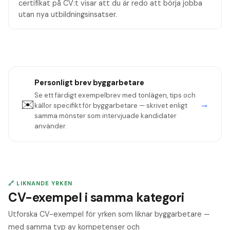
certifikat på CV:t visar att du är redo att börja jobba
utan nya utbildningsinsatser.
Personligt brev
byggarbetare
Se ett färdigt exempelbrev med tonlägen, tips och
✉️
→
källor specifikt för
byggarbetare
— skrivet enligt
samma mönster som intervjuade kandidater
använder.
🔗 LIKNANDE YRKEN
CV-exempel i samma kategori
Utforska CV-exempel för yrken som liknar byggarbetare —
med samma typ av kompetenser och