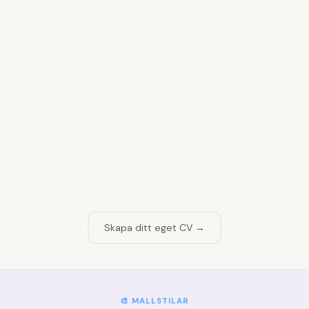
👤
Fyll i namn och kontaktuppgifter
1
📝
Skriv din profiltext
2
💼
Lägg till arbetslivserfarenhet
3
🎓
Ange din utbildning
4
💡
Välj dina kompetenser
5
Skapa ditt eget CV →
🎨 MALLSTILAR