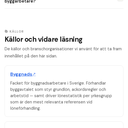
byggarbetare?
och arbetsgivaren. "180 lägenheter, betong och stomme,
Bygg- och anläggningsprogrammet på gymnasiet är den
Skanska" ger en tydlig bild.
vanligaste vägen. BYN-lärling med yrkesbevis efter 2–3 år.
Formell utbildning är inte alltid ett krav men ger förtur och
📚 KÄLLOR
bättre lön.
Källor och vidare läsning
De källor och branschorganisationer vi använt för att ta fram
innehållet på den här sidan.
Byggnads
↗
Facket för byggnadsarbetare i Sverige. Förhandlar
byggavtalet som styr grundlön, ackordsregler och
arbetstid — samt driver lönestatistik per yrkesgrupp
som är den mest relevanta referensen vid
löneförhandling.