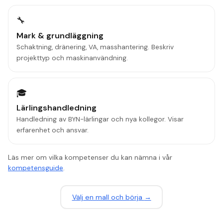
🔧
Mark & grundläggning
Schaktning, dränering, VA, masshantering. Beskriv
projekttyp och maskinanvändning.
🎓
Lärlingshandledning
Handledning av BYN-lärlingar och nya kollegor. Visar
erfarenhet och ansvar.
Läs mer om vilka kompetenser du kan nämna i vår
kompetensguide
.
V
ä
lj en mall och b
ö
rja
→