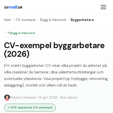
cv
mall
.se
Hem
/
CV-exempel
/
Bygg & Hantverk
/
Byggarbetare
🔨
Bygg & Hantverk
CV-exempel byggarbetare
(2026)
Ett starkt byggarbetar-CV visar vilka projekt du arbetat på,
vilka maskiner du hanterar, dina säkerhetsutbildningar och
eventuella yrkesbevis. Visa projekttyp (nybygge, renovering,
anläggning), storlek och vilken roll du hade.
Robert Lindqvist
·
13 apr. 2026
·
3
min lästid
✓
ATS-anpassat CV-exempel