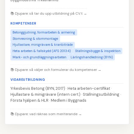
📚
Djupare: så tar du upp utbildning på CV:t
→
KOMPETENSER
Betonggjutning, formarbeten & armering
Stomresning & stommontage
Hjullastare, minigrävare & kranbiträde
Heta arbeten & fallskydd (AFS 2013:4)
Ställningsbygge & inspektion
Mark- och grundläggningsarbeten
Lärlingshandledning (BYN)
📚
Djupare: så väljer och formulerar du kompetenser
→
VIDAREUTBILDNING
Yrkesbevis Betong (BYN, 2017) · Heta arbeten-certifikat ·
Hjullastare & minigrävare (intern cert.) · Ställningsutbildning ·
Första hjälpen & HLR · Medlem i Byggnads
📚
Djupare: vad räknas som meriterande
→