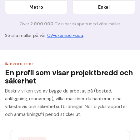
Metro
Enkel
Ö
ver
2 000 000
CV:n har skapats med v
å
ra mallar
Se alla mallar på vår
CV-exempel-sida
.
📝 PROFILTEXT
En profil som visar projektbredd och
säkerhet
Beskriv vilken typ av bygge du arbetat på (bostad,
anläggning, renovering), vilka maskiner du hanterar, dina
yrkesbevis och säkerhetsutbildningar. Noll olycksrapporter
och anmärkningsfri period sticker ut.