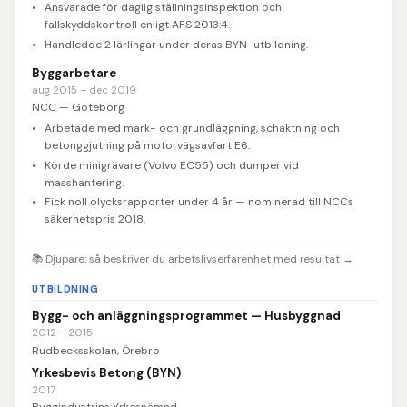
Ansvarade för daglig ställningsinspektion och
fallskyddskontroll enligt AFS 2013:4.
Handledde 2 lärlingar under deras BYN-utbildning.
Byggarbetare
aug 2015 – dec 2019
NCC — Göteborg
Arbetade med mark- och grundläggning, schaktning och
betonggjutning på motorvägsavfart E6.
Körde minigrävare (Volvo EC55) och dumper vid
masshantering.
Fick noll olycksrapporter under 4 år — nominerad till NCCs
säkerhetspris 2018.
📚
Djupare: så beskriver du arbetslivserfarenhet med resultat
→
UTBILDNING
Bygg- och anläggningsprogrammet — Husbyggnad
2012 – 2015
Rudbecksskolan, Örebro
Yrkesbevis Betong (BYN)
2017
Byggindustrins Yrkesnämnd