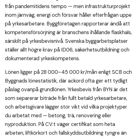
från pandemitidens tempo — men infrastrukturprojekt
inom järnväg, energi och försvar håller efterfrågan uppe
på yrkesarbetare. Byggföretagen rapporterar ändå att
kompetensförsörjning är branschens ihållande flaskhals,
särskilt på yrkesbevisnivå. Svenska byggarbetsplatser
ställer allt högre krav på ID06, säkerhetsutbildning och
dokumenterad yrkeskompetens.
Lönen ligger på 28 000–45 000 kr/mån enligt SCB och
Byggnads lönestatistik, där ackord ofta ger ett tydligt
påslag ovanpå grundlönen. Yrkesbevis från BYN är det
som separerar biträde från fullt betald yrkesarbetare,
och arbetsgivare lägger stor vikt vid vilka projektyper
du arbetat med — betong, trä, renovering eller
nyproduktion. På CV:t väger certifikat som heta
arbeten, liftkörkort och fallskyddsutbildning tyngre än