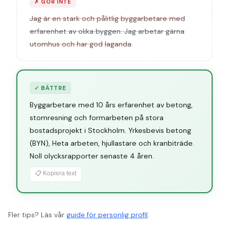
✗
GÖR INTE
Jag är en stark och pålitlig byggarbetare med
erfarenhet av olika byggen. Jag arbetar gärna
utomhus och har god laganda.
✓
BÄTTRE
Byggarbetare med 10 års erfarenhet av betong,
stomresning och formarbeten på stora
bostadsprojekt i Stockholm. Yrkesbevis betong
(BYN), Heta arbeten, hjullastare och kranbiträde.
Noll olycksrapporter senaste 4 åren.
📋 Kopiera text
Fler tips? Läs vår
guide för personlig profil
.