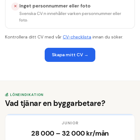
Inget personnummer eller foto
✕
Svenska CV:n innehåller varken personnummer eller
foto.
Kontrollera ditt CV med v
å
r
CV-checklista
innan du s
ö
ker.
Skapa mitt CV
→
💰 LÖNEINDIKATION
Vad tjänar en byggarbetare?
JUNIOR
28 000 – 32 000 kr/mån