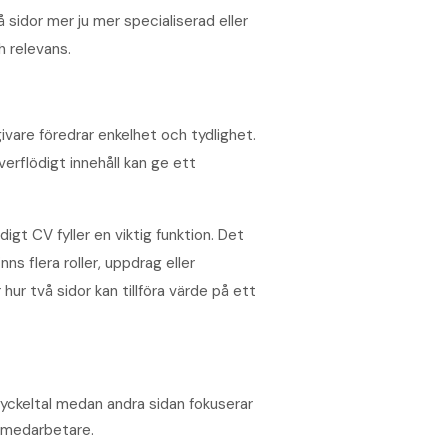
 sidor mer ju mer specialiserad eller
h relevans.
are föredrar enkelhet och tydlighet.
rflödigt innehåll kan ge ett
igt CV fyller en viktig funktion. Det
nns flera roller, uppdrag eller
r två sidor kan tillföra värde på ett
nyckeltal medan andra sidan fokuserar
a medarbetare.