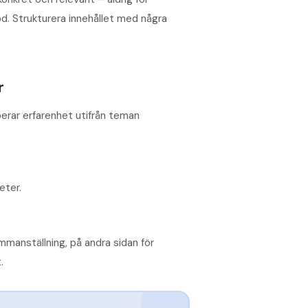
od. Strukturera innehållet med några
r
pperar erfarenhet utifrån teman
eter.
mmanställning, på andra sidan för
.