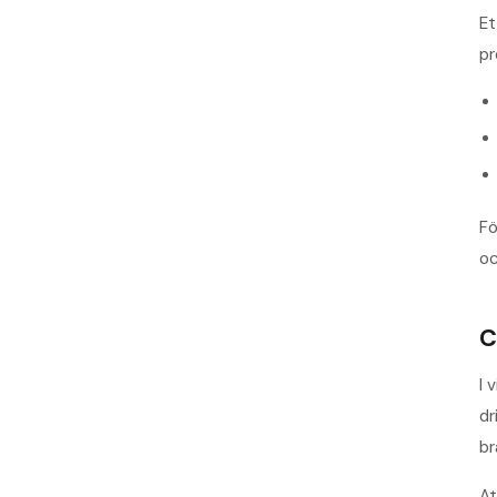
Et
pr
Fö
o
C
I 
dr
br
At