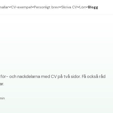
allar
CV-exempel
Personligt brev
Skriva CV
Lön
Blogg
ck för- och nackdelarna med CV på två sidor. Få också råd
ar.
min