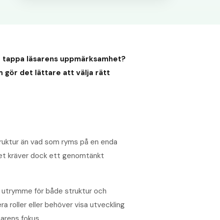
att tappa läsarens uppmärksamhet?
gör det lättare att välja rätt
struktur än vad som ryms på en enda
 Det kräver dock ett genomtänkt
ger utrymme för både struktur och
ra roller eller behöver visa utveckling
sarens fokus.