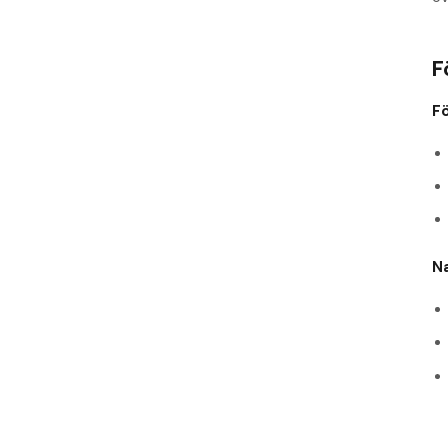
F
Fö
N