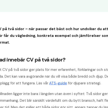
 på två sidor – när passar det bäst och hur undviker du 
r får du vägledning, konkreta exempel och jämförelser som 
ormat.
ad innebär CV på två sidor?
t CV på två sidor ger plats för mer erfarenhet, förklaringar och 
da. Det kan vara avgörande när du vill visa både bredd och djup.
plägg för att fungera. Läs vår
ATS-guide
för djupare strategi.
illnaden ligger inte bara i längden utan även i syftet: Två sidor 
mmanhang. Det blir särskilt värdefullt om du bytt bransch, haft fle
er tid. Men det gäller att båda sidor gör sitt, annars tappar du lä