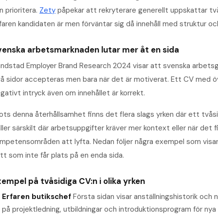
n prioritera.
Zety
påpekar att rekryterare generellt uppskattar två
faren kandidaten är men förväntar sig då innehåll med struktur oc
venska arbetsmarknaden lutar mer åt en sida
ndstad Employer Brand Research 2024 visar att svenska arbetsgiv
å sidor accepteras men bara när det är motiverat. Ett CV med öve
gativt intryck även om innehållet är korrekt.
ots denna återhållsamhet finns det flera slags yrken där ett tvåsid
ller särskilt där arbetsuppgifter kräver mer kontext eller när det fi
mpetensområden att lyfta. Nedan följer några exempel som visar hu
tt som inte får plats på en enda sida.
xempel på tvåsidiga CV:n i olika yrken
Erfaren butikschef
Första sidan visar anställningshistorik och 
på projektledning, utbildningar och introduktionsprogram för ny