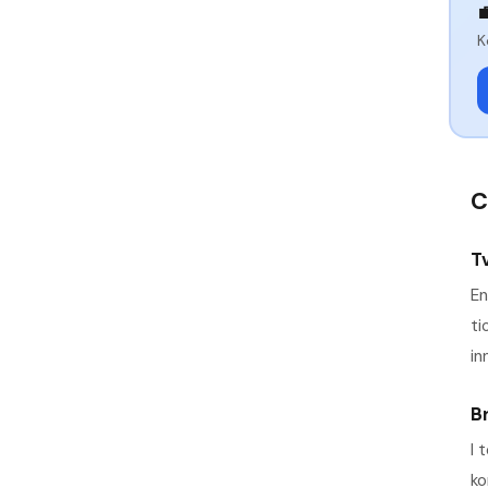

K
C
Tv
En
ti
in
B
I 
ko