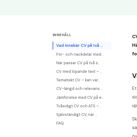
INNEHÅLL
CV
Hä
Vad innebär CV på två ...
f
För- och nackdelar med...
När passar CV på två s...
CV med löpande text – ...
V
Tematiskt CV – kan var...
Et
CV-längd och relevans ...
si
Jämförelse med CV på e...
up
Tvåsidigt CV och ATS –...
Självständigt CV, när ...
Sk
FAQ
sa
öv