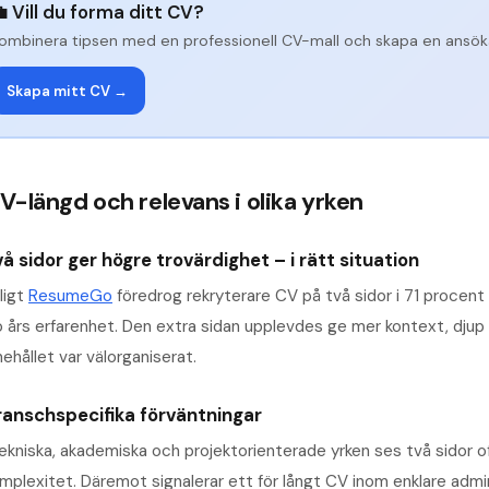
 Vill du forma ditt CV?
ombinera tipsen med en professionell CV-mall och skapa en ansöka
Skapa mitt CV →
V-längd och relevans i olika yrken
å sidor ger högre trovärdighet – i rätt situation
ligt
ResumeGo
föredrog rekryterare CV på två sidor i 71 procent a
o års erfarenhet. Den extra sidan upplevdes ge mer kontext, djup
nehållet var välorganiserat.
ranschspecifika förväntningar
tekniska, akademiska och projektorienterade yrken ses två sidor o
mplexitet. Däremot signalerar ett för långt CV inom enklare admini