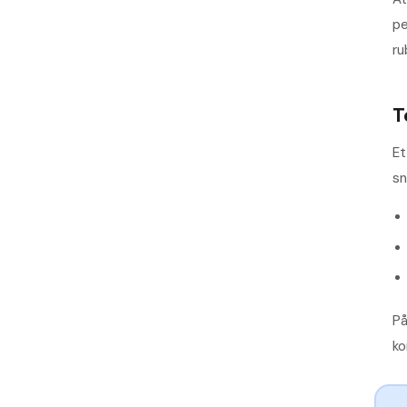
pe
ru
T
Et
sn
På
ko