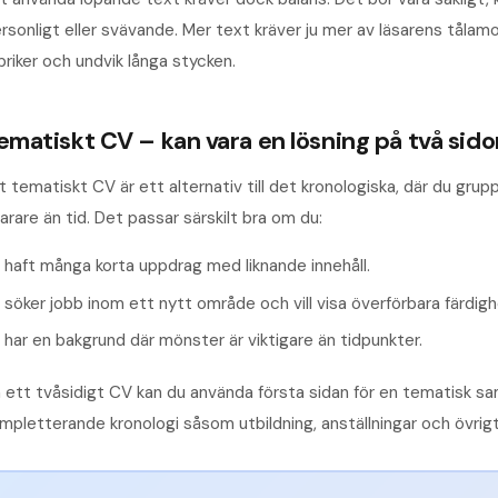
rsonligt eller svävande. Mer text kräver ju mer av läsarens tålam
briker och undvik långa stycken.
ematiskt CV – kan vara en lösning på två sido
t tematiskt CV är ett alternativ till det kronologiska, där du gru
arare än tid. Det passar särskilt bra om du:
haft många korta uppdrag med liknande innehåll.
söker jobb inom ett nytt område och vill visa överförbara färdigh
har en bakgrund där mönster är viktigare än tidpunkter.
 ett tvåsidigt CV kan du använda första sidan för en tematisk sa
mpletterande kronologi såsom utbildning, anställningar och övrigt