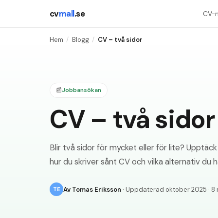
cv
mall
.se
CV-m
Hem
/
Blogg
/
CV – två sidor
📰
Jobbansökan
CV – två sidor
Blir två sidor för mycket eller för lite? Upptä
hur du skriver sånt CV och vilka alternativ du h
Av
Tomas Eriksson
· Uppdaterad
oktober 2025
·
8 
TE