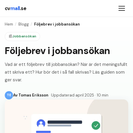
cv
mall
.se
Hem
/
Blogg
/
Följebrev i jobbansökan
📰
Jobbansökan
Följebrev i jobbansökan
Vad är ett följebrev till jobbansökan? När är det meningsfullt
att skriva ett? Hur bör det i så fall skrivas? Läs guiden som
ger svar.
Av
Tomas Eriksson
· Uppdaterad
april 2025
·
10 min
TE