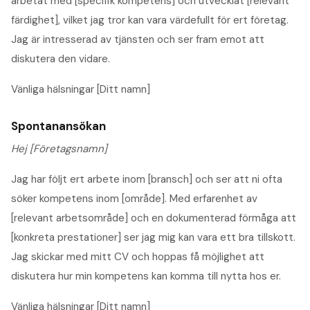
arbetat med [specifik kompetens] och utvecklat [relevant
färdighet], vilket jag tror kan vara värdefullt för ert företag.
Jag är intresserad av tjänsten och ser fram emot att
diskutera den vidare.
Vänliga hälsningar [Ditt namn]
Spontanansökan
Hej [Företagsnamn]
Jag har följt ert arbete inom [bransch] och ser att ni ofta
söker kompetens inom [område]. Med erfarenhet av
[relevant arbetsområde] och en dokumenterad förmåga att
[konkreta prestationer] ser jag mig kan vara ett bra tillskott.
Jag skickar med mitt CV och hoppas få möjlighet att
diskutera hur min kompetens kan komma till nytta hos er.
Vänliga hälsningar [Ditt namn]