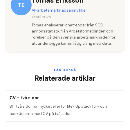
Tomas Eriksson
TE
annonsen.
AI-arbetsmarknadsanalytiker
1 april 2025
Tomas analyserar lönetrender från SCB,
annonsstatistik från Arbetsförmedlingen och
rörelser på den svenska arbetsmarknaden för
att underbygga karriärrådgivning med data.
LÄS OCKSÅ
Relaterade artiklar
CV – två sidor
Blir två sidor för mycket eller för lite? Upptäck för- och
nackdelarna med CV på två sidor
…