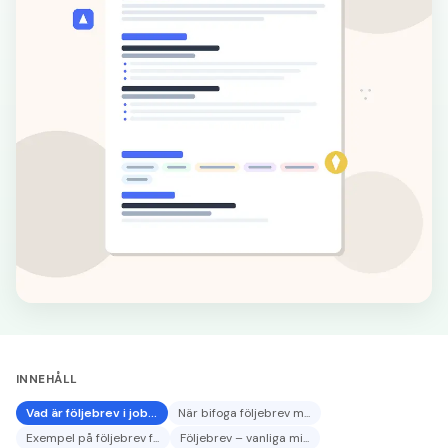
INNEHÅLL
Vad är följebrev i job...
När bifoga följebrev m...
Exempel på följebrev f...
Följebrev – vanliga mi...