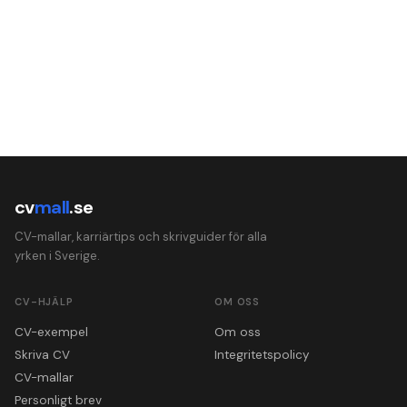
cv
mall
.se
CV-mallar, karriärtips och skrivguider för alla
yrken i Sverige.
CV-HJÄLP
OM OSS
CV-exempel
Om oss
Skriva CV
Integritetspolicy
CV-mallar
Personligt brev