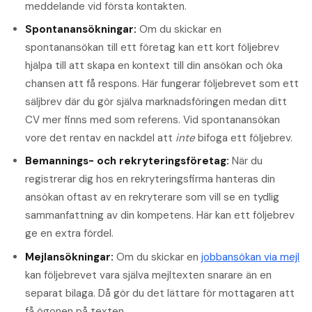
meddelande vid första kontakten.
Spontanansökningar:
Om du skickar en
spontanansökan till ett företag kan ett kort följebrev
hjälpa till att skapa en kontext till din ansökan och öka
chansen att få respons. Här fungerar följebrevet som ett
säljbrev där du gör själva marknadsföringen medan ditt
CV mer finns med som referens. Vid spontanansökan
vore det rentav en nackdel att
inte
bifoga ett följebrev.
Bemannings- och rekryteringsföretag:
När du
registrerar dig hos en rekryteringsfirma hanteras din
ansökan oftast av en rekryterare som vill se en tydlig
sammanfattning av din kompetens. Här kan ett följebrev
ge en extra fördel.
Mejlansökningar:
Om du skickar en
jobbansökan via mejl
kan följebrevet vara själva mejltexten snarare än en
separat bilaga. Då gör du det lättare för mottagaren att
få ögonen på texten.