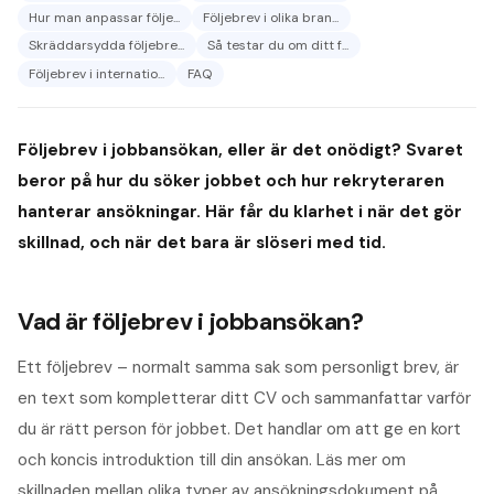
Hur man anpassar följe...
Följebrev i olika bran...
Skräddarsydda följebre...
Så testar du om ditt f...
Följebrev i internatio...
FAQ
Följebrev i jobbansökan, eller är det onödigt? Svaret
beror på hur du söker jobbet och hur rekryteraren
hanterar ansökningar. Här får du klarhet i när det gör
skillnad, och när det bara är slöseri med tid.
Vad är följebrev i jobbansökan?
Ett följebrev – normalt samma sak som personligt brev, är
en text som kompletterar ditt CV och sammanfattar varför
du är rätt person för jobbet. Det handlar om att ge en kort
och koncis introduktion till din ansökan. Läs mer om
skillnaden mellan olika typer av ansökningsdokument på