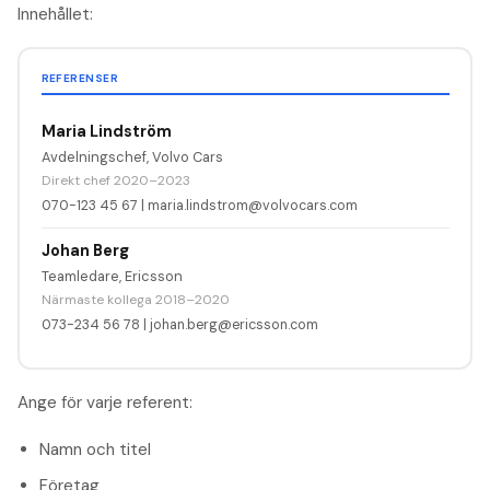
Innehållet:
REFERENSER
Maria Lindström
Avdelningschef, Volvo Cars
Direkt chef 2020–2023
070-123 45 67
|
maria.lindstrom@volvocars.com
Johan Berg
Teamledare, Ericsson
Närmaste kollega 2018–2020
073-234 56 78
|
johan.berg@ericsson.com
Ange för varje referent:
Namn och titel
Företag