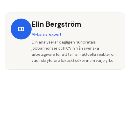
nuvarande arbetsplats som du litar på. Förklara situationen
De bekräftar din anställningsperiod, roll och prestation.
för rekryteraren.
Vanliga frågor: Hur var hen att jobba med? Hur hanterade hen
press? Skulle du anställa hen igen? Därför är det viktigt att
Elin Bergström
EB
välja rätt personer.
AI-karriärexpert
Elin analyserar dagligen hundratals
jobbannonser och CV:n från svenska
arbetsgivare för att ta fram aktuella insikter om
vad rekryterare faktiskt söker inom varje yrke.