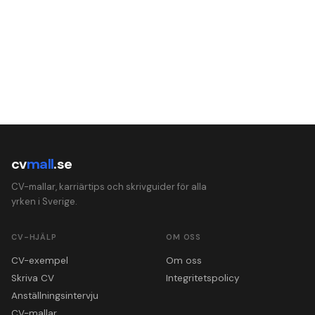
cv
mall
.se
CV-mallar, karriärtips och skrivguider för alla
yrken i Sverige.
CV-HJÄLP
OM OSS
CV-exempel
Om oss
Skriva CV
Integritetspolicy
Anställningsintervju
CV-mallar