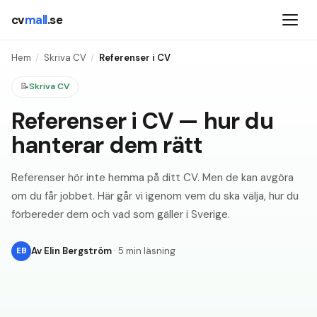
cv
mall
.se
Hem
/
Skriva CV
/
Referenser i CV
📝
Skriva CV
Referenser i CV — hur du
hanterar dem rätt
Referenser hör inte hemma på ditt CV. Men de kan avgöra
om du får jobbet. Här går vi igenom vem du ska välja, hur du
förbereder dem och vad som gäller i Sverige.
Av
Elin Bergström
·
5 min läsning
EB
PROFIL