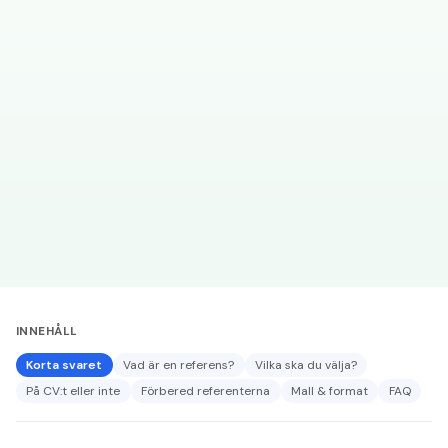
ERFARENHET
UTBILDNING
REFERENSER
INNEHÅLL
Korta svaret
Vad är en referens?
Vilka ska du välja?
På CV:t eller inte
Förbered referenterna
Mall & format
FAQ