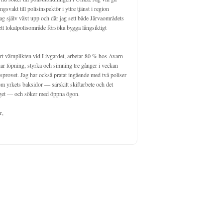
gsvakt till polisinspektör i yttre tjänst i region 
ag själv växt upp och där jag sett både Järvaområdets 
tt lokalpolisområde försöka bygga långsiktigt 
t värnplikten vid Livgardet, arbetar 80 % hos Avarn 
ar löpning, styrka och simning tre gånger i veckan 
provet. Jag har också pratat ingående med två poliser 
 yrkets baksidor — särskilt skiftarbete och det 
aget — och söker med öppna ögon.

,
