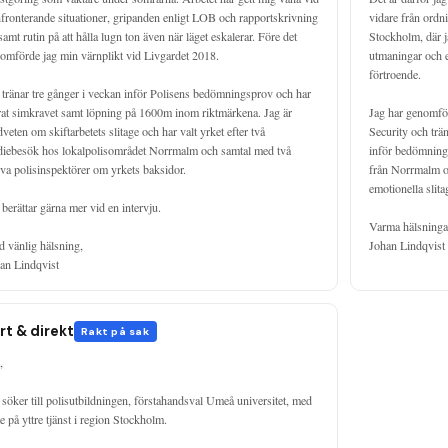
fronterande situationer, gripanden enligt LOB och rapportskrivning 
vidare från ordnin
amt rutin på att hålla lugn ton även när läget eskalerar. Före det 
Stockholm, där j
omförde jag min värnplikt vid Livgardet 2018.

utmaningar och e
förtroende.

 tränar tre gånger i veckan inför Polisens bedömningsprov och har 
rat simkravet samt löpning på 1600m inom riktmärkena. Jag är 
Jag har genomför
veten om skiftarbetets slitage och har valt yrket efter två 
Security och trän
diebesök hos lokalpolisområdet Norrmalm och samtal med två 
inför bedömnings
iva polisinspektörer om yrkets baksidor.

från Norrmalm om
emotionella slit
 berättar gärna mer vid en intervju.

Varma hälsningar
 vänlig hälsning,

Johan Lindqvist
an Lindqvist
rt & direkt
Rakt på sak


 söker till polisutbildningen, förstahandsval Umeå universitet, med 
te på yttre tjänst i region Stockholm.
