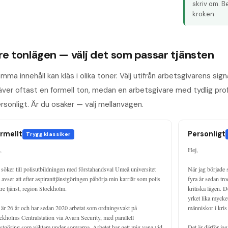
skriv om. B
kroken.
re tonlägen — välj det som passar tjänsten
mma innehåll kan kläs i olika toner. Välj utifrån arbetsgivarens sign
äver oftast en formell ton, medan en arbetsgivare med tydlig pro
rsonligt. Är du osäker — välj mellanvägen.
rmellt
Personligt
Trygg klassiker


Hej,

 söker till polisutbildningen med förstahandsval Umeå universitet 
När jag började 
 avser att efter aspiranttjänstgöringen påbörja min karriär som polis 
fyra år sedan tro
ttre tjänst, region Stockholm.

kritiska lägen. D
yrket lika mycket
 är 26 år och har sedan 2020 arbetat som ordningsvakt på 
människor i kris 
ckholms Centralstation via Avarn Security, med parallell 
nstgöring som väktare under somrarna. Arbetet har gett mig vana vid 
Det är därför jag