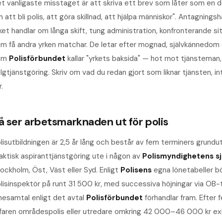
t vanligaste misstaget är att skriva ett brev som låter som en d
 att bli polis, att göra skillnad, att hjälpa människor". Antagnin
ket handlar om långa skift, tung administration, konfronterande si
m få andra yrken matchar. De letar efter mognad, självkännedom och
om
Polisförbundet
kallar "yrkets baksida" — hot mot tjänsteman
lgtjänstgöring. Skriv om vad du redan gjort som liknar tjänsten, 
r.
å ser arbetsmarknaden ut för
polis
lisutbildningen är 2,5 år lång och består av fem terminers grundu
aktisk aspiranttjänstgöring ute i någon av
Polismyndighetens sj
ockholm, Öst, Väst eller Syd. Enligt
Polisens
egna lönetabeller b
lisinspektör på runt 31 500 kr, med successiva höjningar via OB-ti
nesamtal enligt det avtal
Polisförbundet
förhandlar fram. Efter f
faren områdespolis eller utredare omkring 42 000–46 000 kr ex