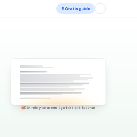
📄
Gratis guide
Där rekryterarens öga faktiskt fastnar