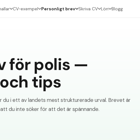
allar
CV-exempel
Personligt brev
Skriva CV
Lön
Blogg
v för polis —
och tips
 du i ett av landets mest strukturerade urval. Brevet är
 att du inte söker för att det är spännande.