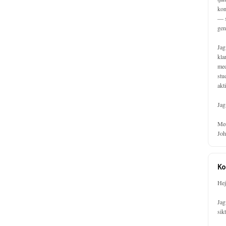
kon
— s
gen
Jag
kla
med
stu
akt
Jag
Med
Joh
Ko
Hej,
Jag
sik