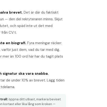
halva brevet.
Det är där du faktiskt
jun — den del rekryteraren minns. Skjut
 slutet, och späd inte ut det med
 från CV:t.
te en biografi.
Fyra meningar räcker:
, varför just dem, vad du tar med dig.
r mer än 100 ord här har du tagit plats
h signatur ska vara snabba.
tar de under 10% av brevet. Lägg tiden
ttdelarna.
roll:
öppna ditt utkast, markera beviset.
n kortast eller lika lång som kroken —