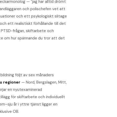
eckarmonolog — "jag har alltid drömt
gshandläggaren och polischefen vet att
tuationer och ett psykologiskt slitage
 ett realistiskt förhållande till det
, PTSD-frågan, skiftarbete och
inte om hur spännande du tror att det
tbildning följt av sex månaders
u regioner
— Nord, Bergslagen, Mitt,
örjar en nyutexaminerad
llägg för skiftarbete och individuellt
em–sju år i yttre tjänst ligger en
klusive OB.