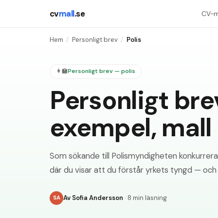
cv
mall
.se
CV-m
Hem
/
Personligt brev
/
Polis
👩‍🏫
Personligt brev —
polis
Personligt bre
exempel, mall 
Som sökande till Polismyndigheten konkurrerar
där du visar att du förstår yrkets tyngd — och
Av
Sofia Andersson
·
8 min läsning
SA