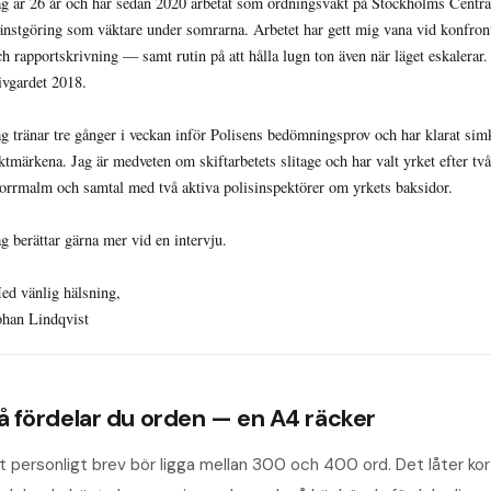
ag är 26 år och har sedan 2020 arbetat som ordningsvakt på Stockholms Centrals
jänstgöring som väktare under somrarna. Arbetet har gett mig vana vid konfront
ch rapportskrivning — samt rutin på att hålla lugn ton även när läget eskalerar
ivgardet 2018.

ag tränar tre gånger i veckan inför Polisens bedömningsprov och har klarat si
iktmärkena. Jag är medveten om skiftarbetets slitage och har valt yrket efter tv
orrmalm och samtal med två aktiva polisinspektörer om yrkets baksidor.

g berättar gärna mer vid en intervju.

ed vänlig hälsning,

ohan Lindqvist
å fördelar du orden — en A4 räcker
t personligt brev bör ligga mellan 300 och 400 ord. Det låter kort