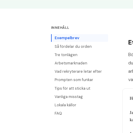
INNEHÅLL
Exempelbrev
E
Så fördelar du orden
Bö
Tre tonlägen
du
Arbetsmarknaden
ar
Vad rekryterare letar efter
va
Prompten som funkar
Tips för att sticka ut
Vanliga misstag
He
Lokala källor
J
FAQ
ka