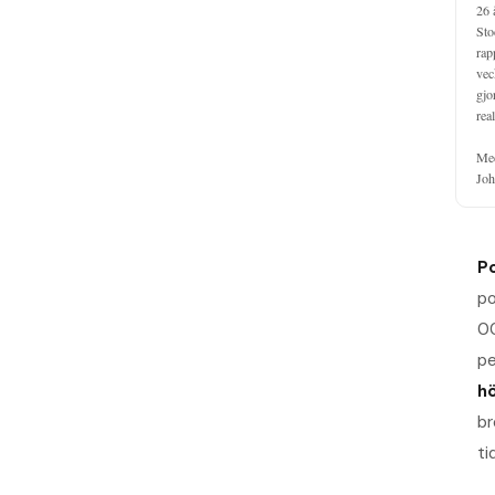
26 
Sto
rap
vec
gjo
real
Med
Joh
P
po
00
pe
h
br
ti