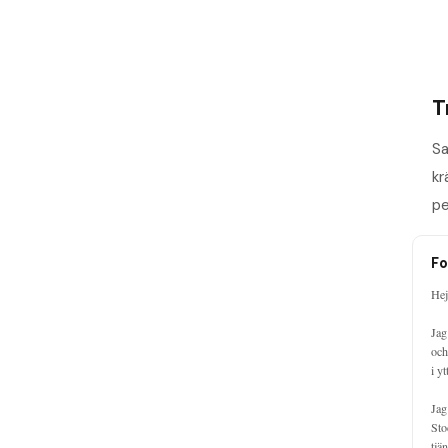
T
Sa
kr
pe
Fo
Hej,
Jag
och
i y
Jag
Sto
tjä