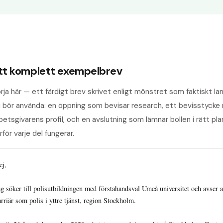
tt komplett exempelbrev
rja här — ett färdigt brev skrivet enligt mönstret som faktiskt land
 bör använda: en öppning som bevisar research, ett bevisstycke m
betsgivarens profil, och en avslutning som lämnar bollen i rätt pla
rför varje del fungerar.
j,

ag söker till polisutbildningen med förstahandsval Umeå universitet och avser at
rriär som polis i yttre tjänst, region Stockholm.
