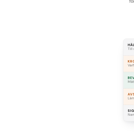
fö
HÄ
Till
KR
Var
BE
Mät
AV
Läm
SI
Nam