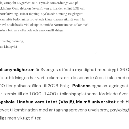
år, värnplikt Livgardet 2018. Fyra år som ordningsvakt på 
ckholms Centralstation (Avarn), van gripanden enligt LOB och 
portskrivning. Tränar löpning, styrka och simning tre gånger i 
kan inför bedömningsprovet och klarar dagens riktmärken. Har 
rt två studiebesök vid lokalpolisområde Norrmalm och söker med 
istisk bild av skiftarbete och emotionellt slitage.

 vänlig hälsning,

an Lindqvist
olismyndigheten
är Sveriges största myndighet med drygt 36 000
lisutbildningen har varit rekordstort de senaste åren i takt med
0 fler polisanställda till 2028. Enligt
Polisens
egna antagningssta
r termin till de 1 000–1 400 utbildningsplatserna fördelade över
ögskola
,
Linnéuniversitetet (Växjö)
,
Malmö universitet
och
H
evet (i kombination med antagningsprovens urvalsprov, psykolog
digt men viktigt filter.