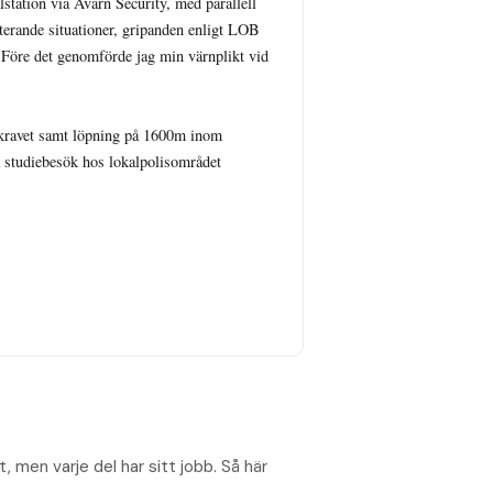
tation via Avarn Security, med parallell 
erande situationer, gripanden enligt LOB 
. Före det genomförde jag min värnplikt vid 
mkravet samt löpning på 1600m inom 
å studiebesök hos lokalpolisområdet 
, men varje del har sitt jobb. Så här