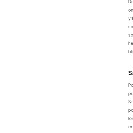
De
om
yr
so
s
he
bli
S
Po
pr
St
po
lö
er