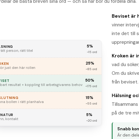
rdelar de bästa breven sina ord — och så här bör du fördela dina.
Beviset är 
vinner interv
inte det till
upprepningar
5%
LSNING
 rätt person, rätt titel
~15 ord
Kroken är in
25%
OKEN
vad du söker
för just den här rollen
~85 ord
Om du skrive
50%
VISET
från beviset.
bart resultat + koppling till arbetsgivarens behov
~175 ord
Hälsning oc
15%
SLUTNING
na bollen i rätt planhalva
Tillsammans 
~55 ord
på de tre mi
5%
GNATUR
n, kontakt
~20 ord
Snabb kont
Är den dele