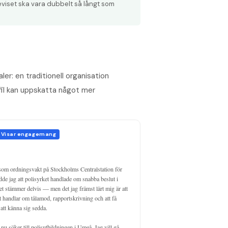
eviset ska vara dubbelt så långt som
aler: en traditionell organisation
fil kan uppskatta något mer
Visar engagemang
som ordningsvakt på Stockholms Centralstation för 
dde jag att polisyrket handlade om snabba beslut i 
et stämmer delvis — men det jag främst lärt mig är att 
 handlar om tålamod, rapportskrivning och att få 
att känna sig sedda.

 nu söker till polisutbildningen i Umeå. Jag vill gå 