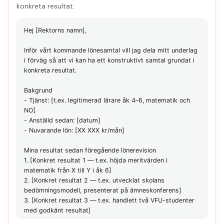
konkreta resultat.
Hej [Rektorns namn],

Inför vårt kommande lönesamtal vill jag dela mitt underlag 
i förväg så att vi kan ha ett konstruktivt samtal grundat i 
konkreta resultat.

Bakgrund

- Tjänst: [t.ex. legitimerad lärare åk 4–6, matematik och 
NO]

- Anställd sedan: [datum]

- Nuvarande lön: [XX XXX kr/mån]

Mina resultat sedan föregående lönerevision

1. [Konkret resultat 1 — t.ex. höjda meritvärden i 
matematik från X till Y i åk 6]

2. [Konkret resultat 2 — t.ex. utvecklat skolans 
bedömningsmodell, presenterat på ämneskonferens]

3. [Konkret resultat 3 — t.ex. handlett två VFU-studenter 
med godkänt resultat]
