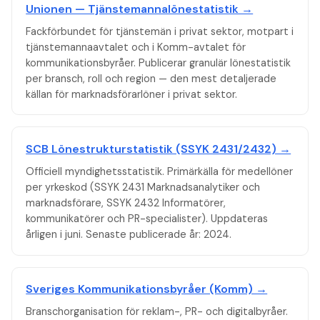
HubSpot- eller Marketo-certifieringar är de mest
och Sveriges Marknadsförbund fungerar som
Unionen — Tjänstemannalönestatistik →
svårersatta och kommenderar 60 000–75 000 kr.
branschorganisation utan att vara fackligt avtalsbärande.
Fackförbundet för tjänstemän i privat sektor, motpart i
Cirka 60 % av marknadsförare i privat sektor är fackligt
tjänstemannaavtalet och i Komm-avtalet för
anslutna, vilket är lägre än för till exempel ekonomer och
kommunikationsbyråer. Publicerar granulär lönestatistik
ingenjörer.
per bransch, roll och region — den mest detaljerade
källan för marknadsförarlöner i privat sektor.
SCB Lönestrukturstatistik (SSYK 2431/2432) →
Officiell myndighetsstatistik. Primärkälla för medellöner
per yrkeskod (SSYK 2431 Marknadsanalytiker och
marknadsförare, SSYK 2432 Informatörer,
kommunikatörer och PR-specialister). Uppdateras
årligen i juni. Senaste publicerade år: 2024.
Sveriges Kommunikationsbyråer (Komm) →
Branschorganisation för reklam-, PR- och digitalbyråer.