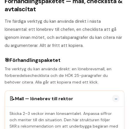
Förhandlingspaketet — mall, checklista &
avtalscitat
Tre färdiga verktyg du kan använda direkt i nästa
lönesamtal: ett lönebrev till chefen, en checklista att gå
igenom innan mötet, och avtalsparagrafer du kan citera när
du argumenterar. Allt är fritt att kopiera.
🎯
Förhandlingspaketet
Tre verktyg du kan använda direkt: en lönebrevs­mall, en
förberedelse­checklista och de HÖK 25-paragrafer du
behöver citera. Alla går att kopiera med ett klick.
−
📝
Mall — lönebrev till rektor
Skicka 2–3 veckor innan lönesamtalet. Anpassa siffror
och meriter till din situation. Den här strukturen följer
SKR:s rekommendation om att underbygga begäran med