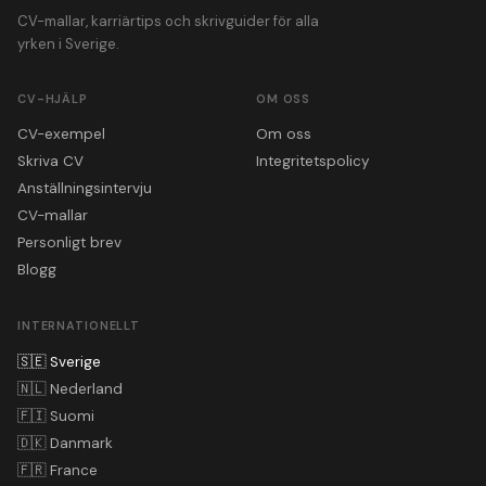
CV-mallar, karriärtips och skrivguider för alla
yrken i Sverige.
CV-HJÄLP
OM OSS
CV-exempel
Om oss
Skriva CV
Integritetspolicy
Anställningsintervju
CV-mallar
Personligt brev
Blogg
INTERNATIONELLT
🇸🇪
Sverige
🇳🇱
Nederland
🇫🇮
Suomi
🇩🇰
Danmark
🇫🇷
France