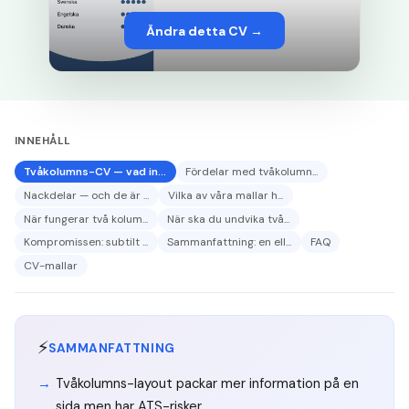
Ändra detta CV →
INNEHÅLL
Tvåkolumns-CV — vad in...
Fördelar med tvåkolumn...
Nackdelar — och de är ...
Vilka av våra mallar h...
När fungerar två kolum...
När ska du undvika två...
Kompromissen: subtilt ...
Sammanfattning: en ell...
FAQ
CV-mallar
⚡
SAMMANFATTNING
Tvåkolumns-layout packar mer information på en
sida men har ATS-risker