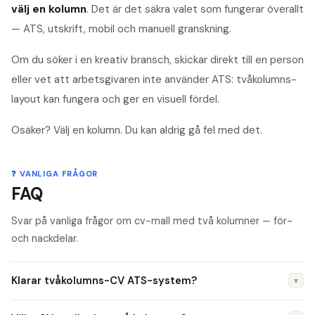
välj en kolumn
. Det är det säkra valet som fungerar överallt
— ATS, utskrift, mobil och manuell granskning.
Om du söker i en kreativ bransch, skickar direkt till en person
eller vet att arbetsgivaren inte använder ATS: tvåkolumns-
layout kan fungera och ger en visuell fördel.
Osäker? Välj en kolumn. Du kan aldrig gå fel med det.
❓ VANLIGA FRÅGOR
FAQ
Svar på vanliga frågor om cv-mall med två kolumner — för-
och nackdelar.
Klarar tvåkolumns-CV ATS-system?
▼
Inte alltid. ATS-system läser text linjärt och kan blanda ihop