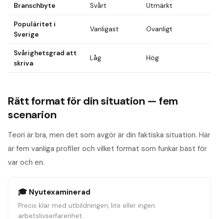
Branschbyte
Svårt
Utmärkt
Populäritet i
Vanligast
Ovanligt
Sverige
Svårighetsgrad att
Låg
Hög
skriva
Rätt format för din situation — fem
scenarion
Teori är bra, men det som avgör är din faktiska situation. Här
är fem vanliga profiler och vilket format som funkar bäst för
var och en.
🎓 Nyutexaminerad
Precis klar med utbildningen, lite eller ingen
arbetslivserfarenhet.