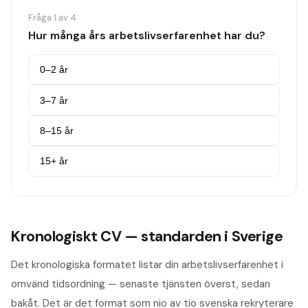
Fråga
1
av
4
Hur många års arbetslivserfarenhet har du?
0–2 år
3–7 år
8–15 år
15+ år
Kronologiskt CV — standarden i Sverige
Det kronologiska formatet listar din arbetslivserfarenhet i
omvänd tidsordning — senaste tjänsten överst, sedan
bakåt. Det är det format som nio av tio svenska rekryterare