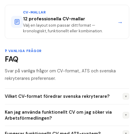
CV-MALLAR
12 professionella CV-mallar
→
Välj en layout som passar ditt format —
kronologiskt, funktionellt eller kombination.
❓ VANLIGA FRÅGOR
FAQ
Svar på vanliga frågor om CV-format, ATS och svenska
rekryterares preferenser.
Vilket CV-format föredrar svenska rekryterare?
▼
Kronologiskt format dominerar i Sverige. De flesta
Kan jag använda funktionellt CV om jag söker via
rekryterare och ATS-system är byggda för att läsa
▼
Arbetsförmedlingen?
erfarenhet i omvänd tidsordning. Har du en rak karriärväg
Ja, det går — men var medveten om att många arbetsgivare
utan luckor är det nästan alltid rätt val.
Fungerar funktionellt CV med ATS-system?
▼