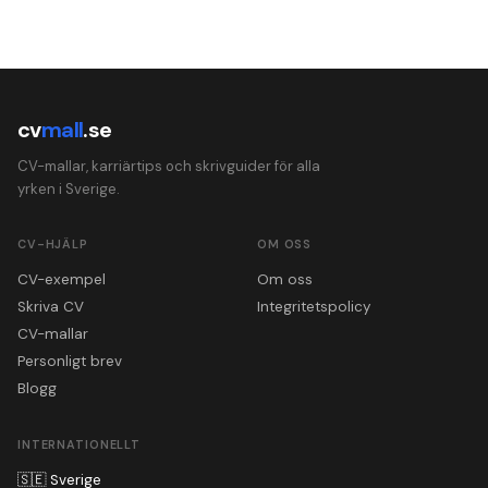
cv
mall
.se
CV-mallar, karriärtips och skrivguider för alla
yrken i Sverige.
CV-HJÄLP
OM OSS
CV-exempel
Om oss
Skriva CV
Integritetspolicy
CV-mallar
Personligt brev
Blogg
INTERNATIONELLT
🇸🇪
Sverige