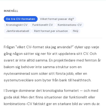
INNEHÅLL
De tre CV-formaten
Vilket format passar dig?
Kronologiskt CV
Funktionellt CV
Kombinations-CV
Jämförelsetabell
Rätt format per situation
FAQ
Frågan "vilket CV-format ska jag använda?" dyker upp varje
gång någon sätter sig ner för att uppdatera sitt CV. Och
svaret är inte alltid samma. En projektledare med femton år
bakom sig behöver inte samma struktur som en
nyutexaminerad som söker sitt första jobb, eller en
systemutvecklare som byter från bank till healthtech.
I Sverige dominerar det kronologiska formatet — och med
goda skäl. Men det finns situationer där funktionellt eller
kombinations-CV faktiskt ger en starkare bild av vem du är.