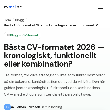
cv
mall
.se
Hem
/
Blogg
/
Bästa CV-formatet 2026 — kronologiskt eller funktionellt?
📰
Blogg — CV-format
Bästa CV-formatet 2026 —
kronologiskt, funktionellt
eller kombination?
Tre format, tre olika strategier. Vilket som funkar bäst beror
på din bakgrund, karriärsituation och vad du vill lyfta. Den här
guiden jämför kronologiskt, funktionellt och kombinations-
CV — med ett quiz som ger dig ett personligt svar.
Av
Tomas Eriksson
·
8 min läsning
TE