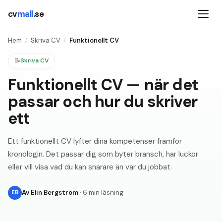
cv
mall
.se
Hem
/
Skriva CV
/
Funktionellt CV
📝
Skriva CV
Funktionellt CV — när det
passar och hur du skriver
ett
Ett funktionellt CV lyfter dina kompetenser framför
kronologin. Det passar dig som byter bransch, har luckor
eller vill visa vad du kan snarare än var du jobbat.
Av
Elin Bergström
·
6 min läsning
EB