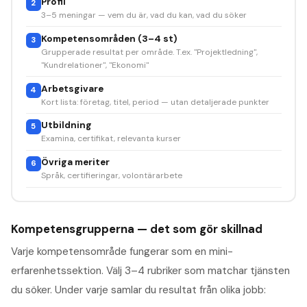
Profil
2
3–5 meningar — vem du är, vad du kan, vad du söker
Kompetensområden (3–4 st)
3
Grupperade resultat per område. T.ex. "Projektledning",
"Kundrelationer", "Ekonomi"
Arbetsgivare
4
Kort lista: företag, titel, period — utan detaljerade punkter
Utbildning
5
Examina, certifikat, relevanta kurser
Övriga meriter
6
Språk, certifieringar, volontärarbete
Kompetensgrupperna — det som gör skillnad
Varje kompetensområde fungerar som en mini-
erfarenhetssektion. Välj 3–4 rubriker som matchar tjänsten
du söker. Under varje samlar du resultat från olika jobb: