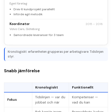
Eget företag
Drev 6 kundprojekt parallellt
Införde agil metodik
Koordinator
2015 – 2018
Volvo Cars, Göteborg
Samordnade leveranser för 3 team
Kronologiskt: erfarenheten grupperas per arbetsgivare. Tidslinjen
styr.
Snabb jämförelse
Kronologiskt
Funktionellt
Tidslinjen — var du
Kompetenser —
Fokus
jobbat och när
vad du kan
Rak karriär inom
Branschbyte, luckor,