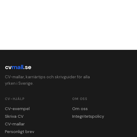
cv
mall
.se
CV-mallar, karriärtips och skrivguider för alla
yrken i Sverige.
CV-HJÄLP
OM OSS
CV-exempel
Om oss
Skriva CV
Integritetspolicy
CV-mallar
Personligt brev