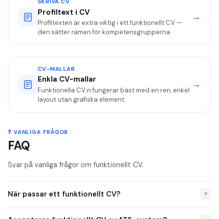
SKRIVA CV
Profiltext i CV
→
Profiltexten är extra viktig i ett funktionellt CV —
den sätter ramen för kompetensgrupperna.
CV-MALLAR
Enkla CV-mallar
→
Funktionella CV:n fungerar bäst med en ren, enkel
layout utan grafiska element.
❓ VANLIGA FRÅGOR
FAQ
Svar på vanliga frågor om funktionellt CV.
När passar ett funktionellt CV?
▼
När du byter bransch, har luckor i CV:t, nyligen tagit examen