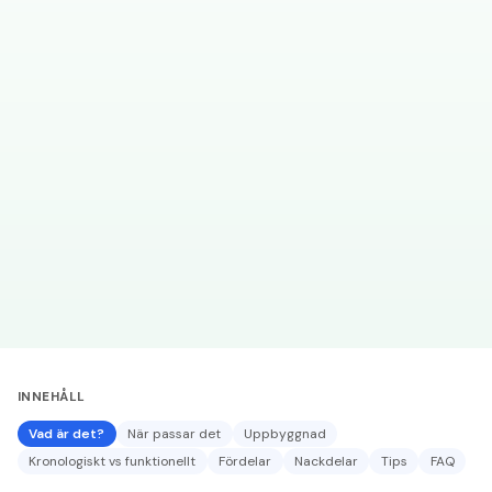
PROFIL
FÄRDIGHETER
SPRÅK
INNEHÅLL
Vad är det?
När passar det
Uppbyggnad
Kronologiskt vs funktionellt
Fördelar
Nackdelar
Tips
FAQ