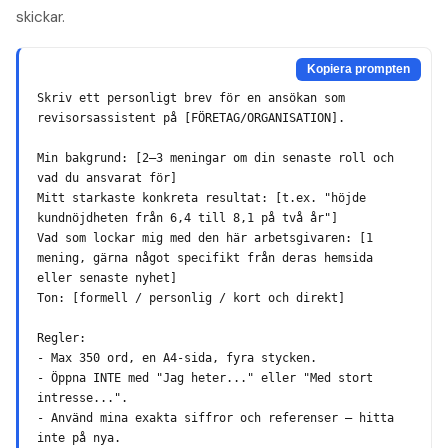
skickar.
Kopiera prompten
Skriv ett personligt brev för en ansökan som 
revisorsassistent på [FÖRETAG/ORGANISATION].

Min bakgrund: [2–3 meningar om din senaste roll och 
vad du ansvarat för]

Mitt starkaste konkreta resultat: [t.ex. "höjde 
kundnöjdheten från 6,4 till 8,1 på två år"]

Vad som lockar mig med den här arbetsgivaren: [1 
mening, gärna något specifikt från deras hemsida 
eller senaste nyhet]

Ton: [formell / personlig / kort och direkt]

Regler:

- Max 350 ord, en A4-sida, fyra stycken.

- Öppna INTE med "Jag heter..." eller "Med stort 
intresse...".

- Använd mina exakta siffror och referenser — hitta 
inte på nya.
