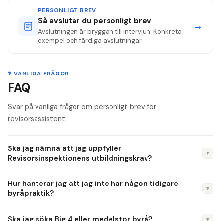
PERSONLIGT BREV
Så avslutar du personligt brev
→
Avslutningen är bryggan till intervjun. Konkreta
exempel och färdiga avslutningar.
❓ VANLIGA FRÅGOR
FAQ
Svar på vanliga frågor om personligt brev för
revisorsassistent.
Ska jag nämna att jag uppfyller
▼
Revisorsinspektionens utbildningskrav?
Ja, explicit. Skriv att din examen är kandidatexamen (180 hp)
Hur hanterar jag att jag inte har någon tidigare
och att obligatoriska ämnesområden (redovisning, revision,
▼
byråpraktik?
beskattningsrätt, handelsrätt) är täckta — det är grunden
Kompensera med konkret innehåll från studierna:
för att kunna auktoriseras. Utan det kan du anställas som
Ska jag söka Big 4 eller medelstor byrå?
▼