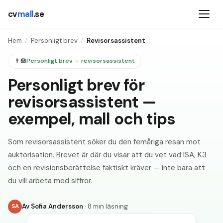
cv
mall
.se
Hem
/
Personligt brev
/
Revisorsassistent
👩‍🏫
Personligt brev —
revisorsassistent
Personligt brev för
revisorsassistent —
exempel, mall och tips
Som revisorsassistent söker du den femåriga resan mot
auktorisation. Brevet är där du visar att du vet vad ISA, K3
och en revisionsberättelse faktiskt kräver — inte bara att
du vill arbeta med siffror.
Av
Sofia Andersson
·
8 min läsning
SA