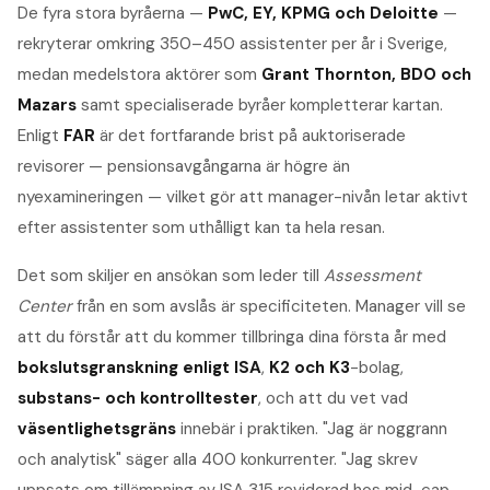
De fyra stora byråerna —
PwC, EY, KPMG och Deloitte
—
rekryterar omkring 350–450 assistenter per år i Sverige,
medan medelstora aktörer som
Grant Thornton, BDO och
Mazars
samt specialiserade byråer kompletterar kartan.
Enligt
FAR
är det fortfarande brist på auktoriserade
revisorer — pensionsavgångarna är högre än
nyexamineringen — vilket gör att manager-nivån letar aktivt
efter assistenter som uthålligt kan ta hela resan.
Det som skiljer en ansökan som leder till
Assessment
Center
från en som avslås är specificiteten. Manager vill se
att du förstår att du kommer tillbringa dina första år med
bokslutsgranskning enligt ISA
,
K2 och K3
-bolag,
substans- och kontrolltester
, och att du vet vad
väsentlighetsgräns
innebär i praktiken. "Jag är noggrann
och analytisk" säger alla 400 konkurrenter. "Jag skrev
uppsats om tillämpning av ISA 315 reviderad hos mid-cap-