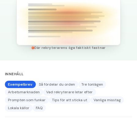
Där rekryterarens öga faktiskt fastnar
INNEHÅLL
Exempelbrev
Så fördelar du orden
Tre tonlägen
Arbetsmarknaden
Vad rekryterare letar efter
Prompten som funkar
Tips för att sticka ut
Vanliga misstag
Lokala källor
FAQ