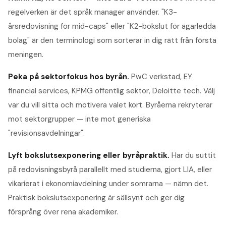
regelverken är det språk manager använder. "K3-
årsredovisning för mid-caps" eller "K2-bokslut för ägarledda
bolag" är den terminologi som sorterar in dig rätt från första
meningen.
Peka på sektorfokus hos byrån
.
PwC verkstad, EY
financial services, KPMG offentlig sektor, Deloitte tech. Välj
var du vill sitta och motivera valet kort. Byråerna rekryterar
mot sektorgrupper — inte mot generiska
"revisionsavdelningar".
Lyft bokslutsexponering eller byråpraktik
.
Har du suttit
på redovisningsbyrå parallellt med studierna, gjort LIA, eller
vikarierat i ekonomiavdelning under somrarna — nämn det.
Praktisk bokslutsexponering är sällsynt och ger dig
försprång över rena akademiker.