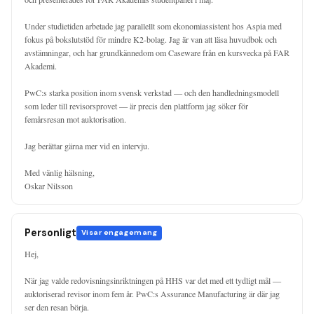
Under studietiden arbetade jag parallellt som ekonomiassistent hos Aspia med 
fokus på bokslutstöd för mindre K2-bolag. Jag är van att läsa huvudbok och 
avstämningar, och har grundkännedom om Caseware från en kursvecka på FAR 
Akademi.

PwC:s starka position inom svensk verkstad — och den handledningsmodell 
som leder till revisorsprovet — är precis den plattform jag söker för 
femårsresan mot auktorisation.

Jag berättar gärna mer vid en intervju.

Med vänlig hälsning,

Oskar Nilsson
Personligt
Visar engagemang
Hej,

När jag valde redovisningsinriktningen på HHS var det med ett tydligt mål — 
auktoriserad revisor inom fem år. PwC:s Assurance Manufacturing är där jag 
ser den resan börja.
