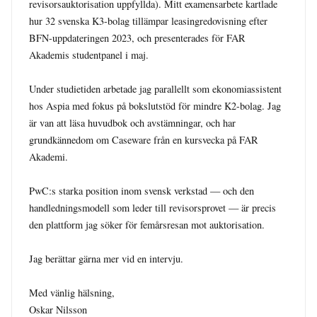
revisorsauktorisation uppfyllda). Mitt examensarbete kartlade 
hur 32 svenska K3-bolag tillämpar leasingredovisning efter 
BFN-uppdateringen 2023, och presenterades för FAR 
Akademis studentpanel i maj.

Under studietiden arbetade jag parallellt som ekonomiassistent 
hos Aspia med fokus på bokslutstöd för mindre K2-bolag. Jag 
är van att läsa huvudbok och avstämningar, och har 
grundkännedom om Caseware från en kursvecka på FAR 
Akademi.

PwC:s starka position inom svensk verkstad — och den 
handledningsmodell som leder till revisorsprovet — är precis 
den plattform jag söker för femårsresan mot auktorisation.

Jag berättar gärna mer vid en intervju.

Med vänlig hälsning,

Oskar Nilsson