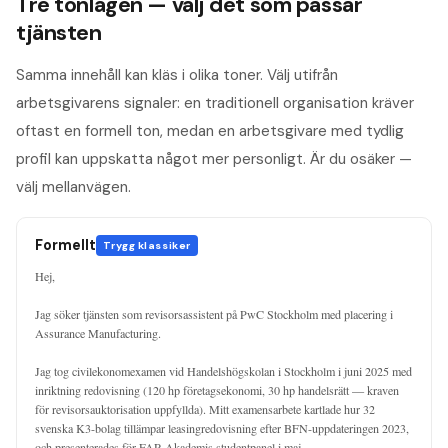
Tre tonlägen — välj det som passar
tjänsten
Samma innehåll kan kläs i olika toner. Välj utifrån
arbetsgivarens signaler: en traditionell organisation kräver
oftast en formell ton, medan en arbetsgivare med tydlig
profil kan uppskatta något mer personligt. Är du osäker —
välj mellanvägen.
Formellt
Trygg klassiker
Hej,

Jag söker tjänsten som revisorsassistent på PwC Stockholm med placering i 
Assurance Manufacturing.

Jag tog civilekonomexamen vid Handelshögskolan i Stockholm i juni 2025 med 
inriktning redovisning (120 hp företagsekonomi, 30 hp handelsrätt — kraven 
för revisorsauktorisation uppfyllda). Mitt examensarbete kartlade hur 32 
svenska K3-bolag tillämpar leasingredovisning efter BFN-uppdateringen 2023, 
och presenterades för FAR Akademis studentpanel i maj.
