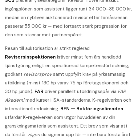
SCB
placerar yrkeskategorin "Revisor" i övre löneskikt:
ingångslönen som assistent ligger runt 34 000–38 000 kr,
medan en nybliven auktoriserad revisor efter femårsresan
passerar 55 000 kr — med fortsatt stark progression för
den som stannar mot partnerspåret.
Resan till auktorisation är strikt reglerad.
Revisorsinspektionen
kräver minst fem års handledd
tjänstgöring enligt en specificerad kompetensförteckning,
godkänt
revisorsprov
samt uppfyllt krav på yrkesmässig
utbildning (minst 180 hp varav 75 hp företagsekonomi och
30 hp juridik).
FAR
driver parallellt utbildningsspår via
FAR
Akademi
med kurser i ISA-standarderna, K-regelverken och
internationell redovisning.
BFN — Bokföringsnämnden
utfärdar K-regelverken som utgör huvuddelen av din
granskningsmateria som assistent. Ett brev som visar att
du förstår
vägen
du signerar upp för — inte bara första året