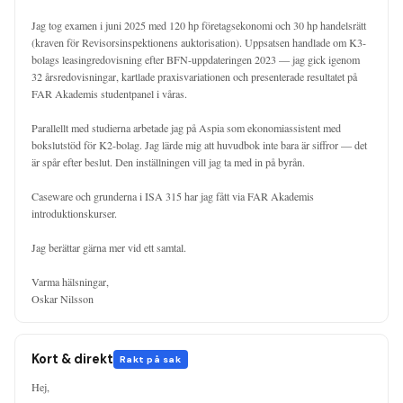
Jag tog examen i juni 2025 med 120 hp företagsekonomi och 30 hp handelsrätt 
(kraven för Revisorsinspektionens auktorisation). Uppsatsen handlade om K3-
bolags leasingredovisning efter BFN-uppdateringen 2023 — jag gick igenom 
32 årsredovisningar, kartlade praxisvariationen och presenterade resultatet på 
FAR Akademis studentpanel i våras.

Parallellt med studierna arbetade jag på Aspia som ekonomiassistent med 
bokslutstöd för K2-bolag. Jag lärde mig att huvudbok inte bara är siffror — det 
är spår efter beslut. Den inställningen vill jag ta med in på byrån.

Caseware och grunderna i ISA 315 har jag fått via FAR Akademis 
introduktionskurser.

Jag berättar gärna mer vid ett samtal.

Varma hälsningar,

Oskar Nilsson
Kort & direkt
Rakt på sak
Hej,
