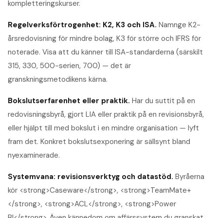
kompletteringskurser.
Regelverksförtrogenhet: K2, K3 och ISA
.
Namnge K2-
årsredovisning för mindre bolag, K3 för större och IFRS för
noterade. Visa att du känner till ISA-standarderna (särskilt
315, 330, 500-serien, 700) — det är
granskningsmetodikens kärna.
Bokslutserfarenhet eller praktik
.
Har du suttit på en
redovisningsbyrå, gjort LIA eller praktik på en revisionsbyrå,
eller hjälpt till med bokslut i en mindre organisation — lyft
fram det. Konkret bokslutsexponering är sällsynt bland
nyexaminerade.
Systemvana: revisionsverktyg och datastöd
.
Byråerna
kör <strong>Caseware</strong>, <strong>TeamMate+
</strong>, <strong>ACL</strong>, <strong>Power
BI</strong>. Även kännedom om affärssystem du granskat