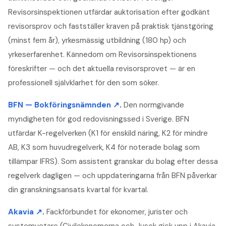
Revisorsinspektionen utfärdar auktorisation efter godkänt
revisorsprov och fastställer kraven på praktisk tjänstgöring
(minst fem år), yrkesmässig utbildning (180 hp) och
yrkeserfarenhet. Kännedom om Revisorsinspektionens
föreskrifter — och det aktuella revisorsprovet — är en
professionell självklarhet för den som söker.
BFN — Bokföringsnämnden
↗
.
Den normgivande
myndigheten för god redovisningssed i Sverige. BFN
utfärdar K-regelverken (K1 för enskild näring, K2 för mindre
AB, K3 som huvudregelverk, K4 för noterade bolag som
tillämpar IFRS). Som assistent granskar du bolag efter dessa
regelverk dagligen — och uppdateringarna från BFN påverkar
din granskningsansats kvartal för kvartal.
Akavia
↗
.
Fackförbundet för ekonomer, jurister och