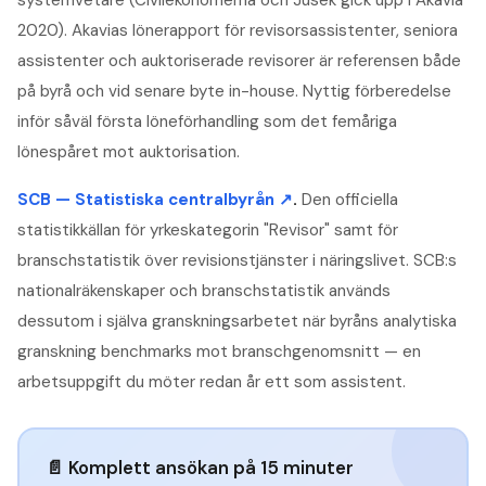
systemvetare (Civilekonomerna och Jusek gick upp i Akavia
2020). Akavias lönerapport för revisorsassistenter, seniora
assistenter och auktoriserade revisorer är referensen både
på byrå och vid senare byte in-house. Nyttig förberedelse
inför såväl första löneförhandling som det femåriga
lönespåret mot auktorisation.
SCB — Statistiska centralbyrån
↗
.
Den officiella
statistikkällan för yrkeskategorin "Revisor" samt för
branschstatistik över revisionstjänster i näringslivet. SCB:s
nationalräkenskaper och branschstatistik används
dessutom i själva granskningsarbetet när byråns analytiska
granskning benchmarks mot branschgenomsnitt — en
arbetsuppgift du möter redan år ett som assistent.
📄 Komplett ansökan på 15 minuter