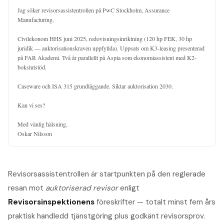
Jag söker revisorsassistentrollen på PwC Stockholm, Assurance 
Manufacturing.

Civilekonom HHS juni 2025, redovisningsinriktning (120 hp FEK, 30 hp 
juridik — auktorisationskraven uppfyllda). Uppsats om K3-leasing presenterad 
på FAR Akademi. Två år parallellt på Aspia som ekonomiassistent med K2-
bokslutstöd.

Caseware och ISA 315 grundläggande. Siktar auktorisation 2030.

Kan vi ses?

Med vänlig hälsning,

Oskar Nilsson
Revisorsassistentrollen är startpunkten på den reglerade
resan mot
auktoriserad revisor
enligt
Revisorsinspektionens
föreskrifter — totalt minst fem års
praktisk handledd tjänstgöring plus godkänt revisorsprov.