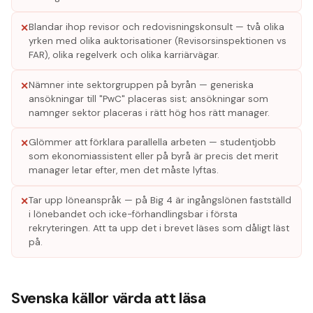
Blandar ihop revisor och redovisningskonsult — två olika
✕
yrken med olika auktorisationer (Revisorsinspektionen vs
FAR), olika regelverk och olika karriärvägar.
Nämner inte sektorgruppen på byrån — generiska
✕
ansökningar till "PwC" placeras sist; ansökningar som
namnger sektor placeras i rätt hög hos rätt manager.
Glömmer att förklara parallella arbeten — studentjobb
✕
som ekonomiassistent eller på byrå är precis det merit
manager letar efter, men det måste lyftas.
Tar upp löneanspråk — på Big 4 är ingångslönen fastställd
✕
i lönebandet och icke-förhandlingsbar i första
rekryteringen. Att ta upp det i brevet läses som dåligt läst
på.
Svenska källor värda att läsa