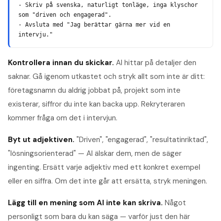
- Skriv på svenska, naturligt tonläge, inga klyschor 
som "driven och engagerad".

- Avsluta med "Jag berättar gärna mer vid en 
intervju."
Kontrollera innan du skickar.
AI hittar på detaljer den
saknar. Gå igenom utkastet och stryk allt som inte är ditt:
företagsnamn du aldrig jobbat på, projekt som inte
existerar, siffror du inte kan backa upp. Rekryteraren
kommer fråga om det i intervjun.
Byt ut adjektiven.
"Driven", "engagerad", "resultatinriktad",
"lösningsorienterad" — AI älskar dem, men de säger
ingenting. Ersätt varje adjektiv med ett konkret exempel
eller en siffra. Om det inte går att ersätta, stryk meningen.
Lägg till en mening som AI inte kan skriva.
Något
personligt som bara du kan säga — varför just den här