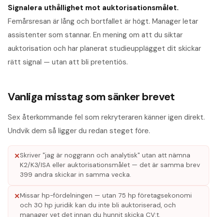
Signalera uthållighet mot auktorisationsmålet
.
Femårsresan är lång och bortfallet är högt. Manager letar
assistenter som stannar. En mening om att du siktar
auktorisation och har planerat studieupplägget dit skickar
rätt signal — utan att bli pretentiös.
Vanliga misstag som sänker brevet
Sex återkommande fel som rekryteraren känner igen direkt.
Undvik dem så ligger du redan steget före.
Skriver "jag är noggrann och analytisk" utan att nämna
✕
K2/K3/ISA eller auktorisationsmålet — det är samma brev
399 andra skickar in samma vecka.
Missar hp-fördelningen — utan 75 hp företagsekonomi
✕
och 30 hp juridik kan du inte bli auktoriserad, och
manager vet det innan du hunnit skicka CV:t.