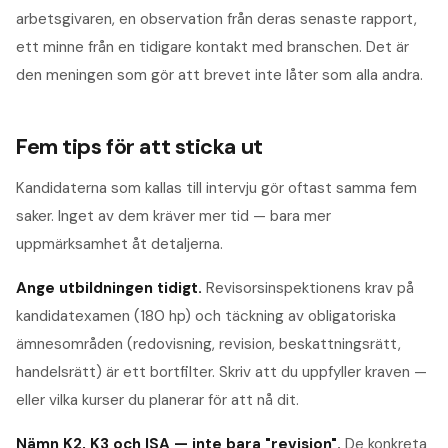
arbetsgivaren, en observation från deras senaste rapport,
ett minne från en tidigare kontakt med branschen. Det är
den meningen som gör att brevet inte låter som alla andra.
Fem tips för att sticka ut
Kandidaterna som kallas till intervju gör oftast samma fem
saker. Inget av dem kräver mer tid — bara mer
uppmärksamhet åt detaljerna.
Ange utbildningen tidigt
.
Revisorsinspektionens krav på
kandidatexamen (180 hp) och täckning av obligatoriska
ämnesområden (redovisning, revision, beskattningsrätt,
handelsrätt) är ett bortfilter. Skriv att du uppfyller kraven —
eller vilka kurser du planerar för att nå dit.
Nämn K2, K3 och ISA — inte bara "revision"
.
De konkreta