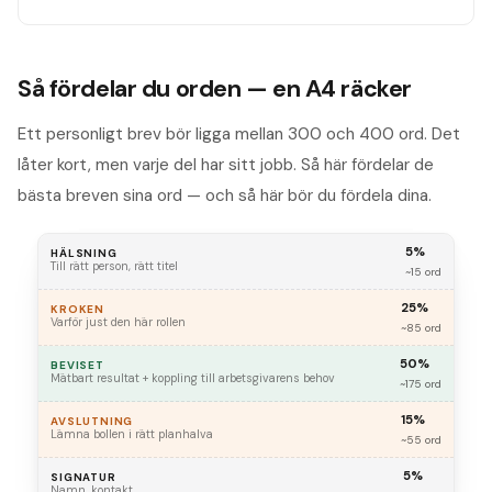
Så fördelar du orden — en A4 räcker
Ett personligt brev bör ligga mellan 300 och 400 ord. Det
låter kort, men varje del har sitt jobb. Så här fördelar de
bästa breven sina ord — och så här bör du fördela dina.
5%
HÄLSNING
Till rätt person, rätt titel
~15 ord
25%
KROKEN
Varför just den här rollen
~85 ord
50%
BEVISET
Mätbart resultat + koppling till arbetsgivarens behov
~175 ord
15%
AVSLUTNING
Lämna bollen i rätt planhalva
~55 ord
5%
SIGNATUR
Namn, kontakt