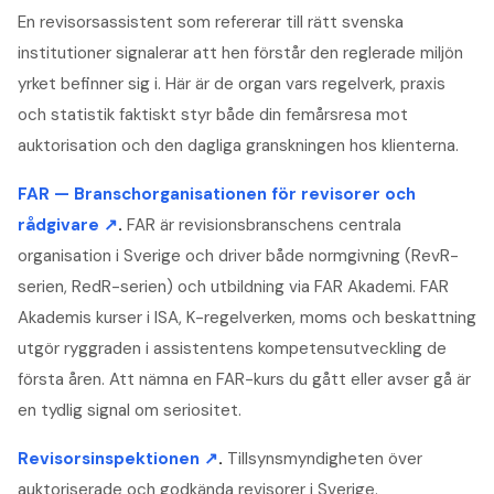
En revisorsassistent som refererar till rätt svenska
institutioner signalerar att hen förstår den reglerade miljön
yrket befinner sig i. Här är de organ vars regelverk, praxis
och statistik faktiskt styr både din femårsresa mot
auktorisation och den dagliga granskningen hos klienterna.
FAR — Branschorganisationen för revisorer och
rådgivare
↗
.
FAR är revisionsbranschens centrala
organisation i Sverige och driver både normgivning (RevR-
serien, RedR-serien) och utbildning via FAR Akademi. FAR
Akademis kurser i ISA, K-regelverken, moms och beskattning
utgör ryggraden i assistentens kompetensutveckling de
första åren. Att nämna en FAR-kurs du gått eller avser gå är
en tydlig signal om seriositet.
Revisorsinspektionen
↗
.
Tillsynsmyndigheten över
auktoriserade och godkända revisorer i Sverige.