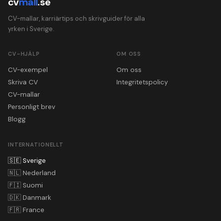
cv
mall
.se
CV-mallar, karriärtips och skrivguider för alla
yrken i Sverige.
CV-HJÄLP
OM OSS
CV-exempel
Om oss
Skriva CV
Integritetspolicy
CV-mallar
Personligt brev
Blogg
INTERNATIONELLT
🇸🇪
Sverige
🇳🇱
Nederland
🇫🇮
Suomi
🇩🇰
Danmark
🇫🇷
France