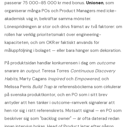
passerar 75 000–85 000 kr med bonus.
Unionen
, som
organiserar många POs och Product Managers med icke-
akademisk väg in, bekräftar samma mönster.
Lönespridningen är stor och drivs främst av två faktorer: om
rollen har verklig prioritetsmakt över engineering-
kapaciteten, och om OKR:er faktiskt används för
måluppföljning i bolaget — eller bara hänger som dekoration.
På produktsidan handlar konkurrensen i dag om
outcome
snarare än
output
. Teresa Torres
Continuous Discovery
Habits
, Marty Cagans
Inspired
och
Empowered
, och
Melissa Perris
Build Trap
är referensböckerna som cirkulerar
på svenska produktkontor, och en PO som i sitt brev
antyder att hen tänker i outcome-ramverk signalerar att
hen rör sig i rätt referenskrets. Motsatt signal — en PO som
beskriver sig som "backlog owner" — är ofta daterad redan
innan intervjun bokas. Head of Product letar efter någon