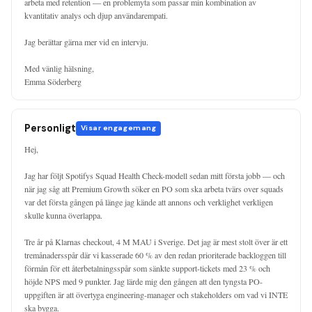
arbeta med retention — en problemyta som passar min kombination av 
kvantitativ analys och djup användarempati.

Jag berättar gärna mer vid en intervju.

Med vänlig hälsning,

Emma Söderberg
Personligt
Visar engagemang
Hej,

Jag har följt Spotifys Squad Health Check-modell sedan mitt första jobb — och 
när jag såg att Premium Growth söker en PO som ska arbeta tvärs over squads 
var det första gången på länge jag kände att annons och verklighet verkligen 
skulle kunna överlappa.

Tre år på Klarnas checkout, 4 M MAU i Sverige. Det jag är mest stolt över är ett 
tremånadersspår där vi kasserade 60 % av den redan prioriterade backloggen till 
förmån för ett återbetalningsspår som sänkte support-tickets med 23 % och 
höjde NPS med 9 punkter. Jag lärde mig den gången att den tyngsta PO-
uppgiften är att övertyga engineering-manager och stakeholders om vad vi INTE 
ska bygga.
