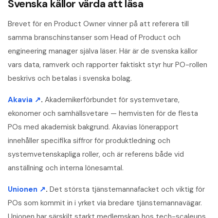
Svenska källor värda att läsa
Brevet för en Product Owner vinner på att referera till
samma branschinstanser som Head of Product och
engineering manager själva läser. Här är de svenska källor
vars data, ramverk och rapporter faktiskt styr hur PO-rollen
beskrivs och betalas i svenska bolag.
Akavia
↗
.
Akademikerförbundet för systemvetare,
ekonomer och samhällsvetare — hemvisten för de flesta
POs med akademisk bakgrund. Akavias lönerapport
innehåller specifika siffror för produktledning och
systemvetenskapliga roller, och är referens både vid
anställning och interna lönesamtal.
Unionen
↗
.
Det största tjänstemannafacket och viktig för
POs som kommit in i yrket via bredare tjänstemannavägar.
Unionen har särskilt starkt medlemskap hos tech-scaleups