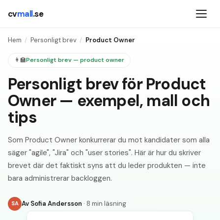
cv
mall
.se
Hem
/
Personligt brev
/
Product Owner
👩‍🏫
Personligt brev —
product owner
Personligt brev för Product
Owner — exempel, mall och
tips
Som Product Owner konkurrerar du mot kandidater som alla
säger "agile", "Jira" och "user stories". Här är hur du skriver
brevet där det faktiskt syns att du leder produkten — inte
bara administrerar backloggen.
Av
Sofia Andersson
·
8 min läsning
SA