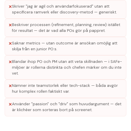
Skriver "jag är agil och användarfokuserad" utan att
✕
specificera ramverk eller discovery-metod — generiskt.
Beskriver processen (refinement, planning, review) istället
✕
för resultat — det är vad alla POs gör på pappret.
Saknar metrics — utan outcome är ansökan omöjlig att
✕
skilja från en junior PO:s.
Blandar ihop PO och PM utan att veta skillnaden — i SAFe-
✕
miljöer är rollerna distinkta och chefen märker om du inte
vet.
Nämner inte teamstorlek eller tech-stack — båda avgör
✕
hur komplex rollen faktiskt var.
Använder "passion" och "driv" som huvudargument — det
✕
är klichéer som sorteras bort på screenet.