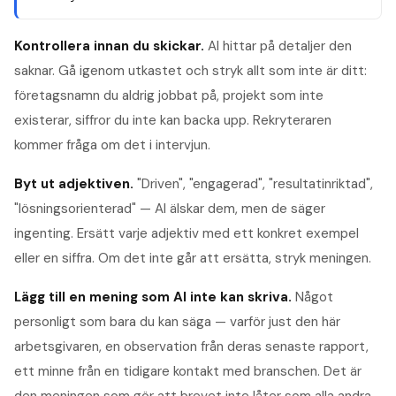
Kontrollera innan du skickar.
AI hittar på detaljer den
saknar. Gå igenom utkastet och stryk allt som inte är ditt:
företagsnamn du aldrig jobbat på, projekt som inte
existerar, siffror du inte kan backa upp. Rekryteraren
kommer fråga om det i intervjun.
Byt ut adjektiven.
"Driven", "engagerad", "resultatinriktad",
"lösningsorienterad" — AI älskar dem, men de säger
ingenting. Ersätt varje adjektiv med ett konkret exempel
eller en siffra. Om det inte går att ersätta, stryk meningen.
Lägg till en mening som AI inte kan skriva.
Något
personligt som bara du kan säga — varför just den här
arbetsgivaren, en observation från deras senaste rapport,
ett minne från en tidigare kontakt med branschen. Det är
den meningen som gör att brevet inte låter som alla andra.