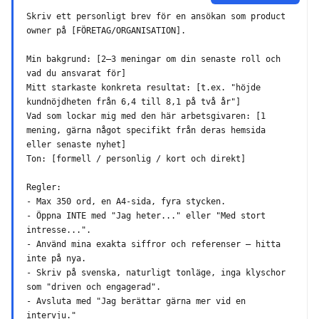
Skriv ett personligt brev för en ansökan som product 
owner på [FÖRETAG/ORGANISATION].

Min bakgrund: [2–3 meningar om din senaste roll och 
vad du ansvarat för]

Mitt starkaste konkreta resultat: [t.ex. "höjde 
kundnöjdheten från 6,4 till 8,1 på två år"]

Vad som lockar mig med den här arbetsgivaren: [1 
mening, gärna något specifikt från deras hemsida 
eller senaste nyhet]

Ton: [formell / personlig / kort och direkt]

Regler:

- Max 350 ord, en A4-sida, fyra stycken.

- Öppna INTE med "Jag heter..." eller "Med stort 
intresse...".

- Använd mina exakta siffror och referenser — hitta 
inte på nya.

- Skriv på svenska, naturligt tonläge, inga klyschor 
som "driven och engagerad".

- Avsluta med "Jag berättar gärna mer vid en 
intervju."