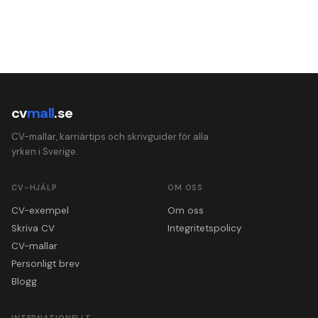
cv
mall
.se
CV-mallar, karriärtips och skrivguider för alla
yrken i Sverige.
CV-HJÄLP
OM OSS
CV-exempel
Om oss
Skriva CV
Integritetspolicy
CV-mallar
Personligt brev
Blogg