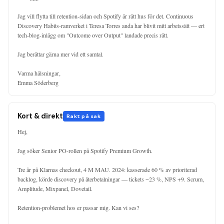
Jag vill flytta till retention-sidan och Spotify är rätt hus för det. Continuous 
Discovery Habits-ramverket i Teresa Torres anda har blivit mitt arbetssätt — ert 
tech-blog-inlägg om "Outcome over Output" landade precis rätt.

Jag berättar gärna mer vid ett samtal.

Varma hälsningar,

Emma Söderberg
Kort & direkt
Rakt på sak
Hej,

Jag söker Senior PO-rollen på Spotify Premium Growth.

Tre år på Klarnas checkout, 4 M MAU. 2024: kasserade 60 % av prioriterad 
backlog, körde discovery på återbetalningar — tickets −23 %, NPS +9. Scrum, 
Amplitude, Mixpanel, Dovetail.

Retention-problemet hos er passar mig. Kan vi ses?
