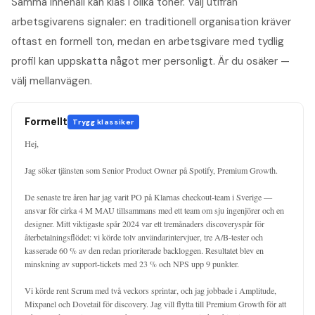
Samma innehåll kan kläs i olika toner. Välj utifrån
arbetsgivarens signaler: en traditionell organisation kräver
oftast en formell ton, medan en arbetsgivare med tydlig
profil kan uppskatta något mer personligt. Är du osäker —
välj mellanvägen.
Formellt
Trygg klassiker
Hej,

Jag söker tjänsten som Senior Product Owner på Spotify, Premium Growth.

De senaste tre åren har jag varit PO på Klarnas checkout-team i Sverige — 
ansvar för cirka 4 M MAU tillsammans med ett team om sju ingenjörer och en 
designer. Mitt viktigaste spår 2024 var ett tremånaders discoveryspår för 
återbetalningsflödet: vi körde tolv användarintervjuer, tre A/B-tester och 
kasserade 60 % av den redan prioriterade backloggen. Resultatet blev en 
minskning av support-tickets med 23 % och NPS upp 9 punkter.

Vi körde rent Scrum med två veckors sprintar, och jag jobbade i Amplitude, 
Mixpanel och Dovetail för discovery. Jag vill flytta till Premium Growth för att 