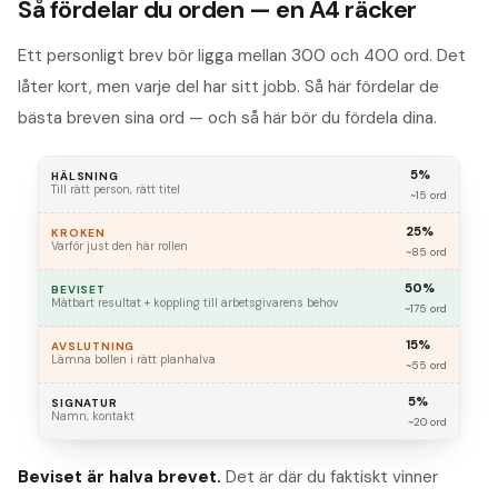
Så fördelar du orden — en A4 räcker
Ett personligt brev bör ligga mellan 300 och 400 ord. Det
låter kort, men varje del har sitt jobb. Så här fördelar de
bästa breven sina ord — och så här bör du fördela dina.
5%
HÄLSNING
Till rätt person, rätt titel
~15 ord
25%
KROKEN
Varför just den här rollen
~85 ord
50%
BEVISET
Mätbart resultat + koppling till arbetsgivarens behov
~175 ord
15%
AVSLUTNING
Lämna bollen i rätt planhalva
~55 ord
5%
SIGNATUR
Namn, kontakt
~20 ord
Beviset är halva brevet.
Det är där du faktiskt vinner