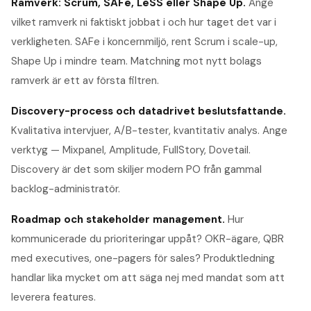
Ramverk: Scrum, SAFe, LeSS eller Shape Up
.
Ange
vilket ramverk ni faktiskt jobbat i och hur taget det var i
verkligheten. SAFe i koncernmiljö, rent Scrum i scale-up,
Shape Up i mindre team. Matchning mot nytt bolags
ramverk är ett av första filtren.
Discovery-process och datadrivet beslutsfattande
.
Kvalitativa intervjuer, A/B-tester, kvantitativ analys. Ange
verktyg — Mixpanel, Amplitude, FullStory, Dovetail.
Discovery är det som skiljer modern PO från gammal
backlog-administratör.
Roadmap och stakeholder management
.
Hur
kommunicerade du prioriteringar uppåt? OKR-ägare, QBR
med executives, one-pagers för sales? Produktledning
handlar lika mycket om att säga nej med mandat som att
leverera features.