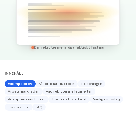
Där rekryterarens öga faktiskt fastnar
INNEHÅLL
Exempelbrev
Så fördelar du orden
Tre tonlägen
Arbetsmarknaden
Vad rekryterare letar efter
Prompten som funkar
Tips för att sticka ut
Vanliga misstag
Lokala källor
FAQ