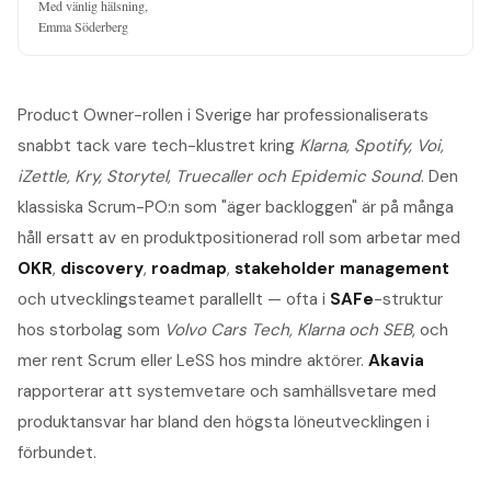
Med vänlig hälsning,

Emma Söderberg
Product Owner-rollen i Sverige har professionaliserats
snabbt tack vare tech-klustret kring
Klarna, Spotify, Voi,
iZettle, Kry, Storytel, Truecaller och Epidemic Sound
. Den
klassiska Scrum-PO:n som "äger backloggen" är på många
håll ersatt av en produktpositionerad roll som arbetar med
OKR
,
discovery
,
roadmap
,
stakeholder management
och utvecklingsteamet parallellt — ofta i
SAFe
-struktur
hos storbolag som
Volvo Cars Tech, Klarna och SEB
, och
mer rent Scrum eller LeSS hos mindre aktörer.
Akavia
rapporterar att systemvetare och samhällsvetare med
produktansvar har bland den högsta löneutvecklingen i
förbundet.