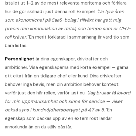
istället ut 1–2 av de mest relevanta meriterna och förklara
hur de gör skillnad i just denna roll. Exempel:
"De fyra åren
som ekonomichef på SaaS-bolag i tillväxt har gett mig
precis den kombination av detalj och tempo som er CFO-
roll kräver."
En merit förklarad i sammanhang är värd tio som
bara listas.
Personlighet
är dina egenskaper, drivkrafter och
ambitioner. Visa egenskaperna med korta exempel — gärna
ett citat från en tidigare chef eller kund. Dina drivkrafter
behöver inga bevis, men din ambition behöver kontext:
varför just den här rollen, varför just nu.
"Jag brukar få lovord
för min uppmärksamhet och sinne för service — vilket
också syns i kundnöjdhetsbetyget på 4,7 av 5."
En
egenskap som backas upp av en extern röst landar
annorlunda än en du själv påstår.