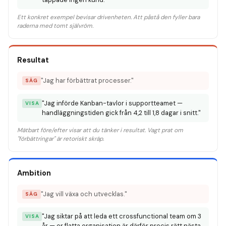
Ett konkret exempel bevisar drivenheten. Att påstå den fyller bara
raderna med tomt självröm.
Resultat
"Jag har förbättrat processer."
SÄG
"Jag införde Kanban-tavlor i supportteamet —
VISA
handläggningstiden gick från 4,2 till 1,8 dagar i snitt."
Mätbart före/efter visar att du tänker i resultat. Vagt prat om
"förbättringar" är retoriskt skräp.
Ambition
"Jag vill växa och utvecklas."
SÄG
"Jag siktar på att leda ett crossfunctional team om 3
VISA
år — er flatta organisation är därför precis rätt nästa