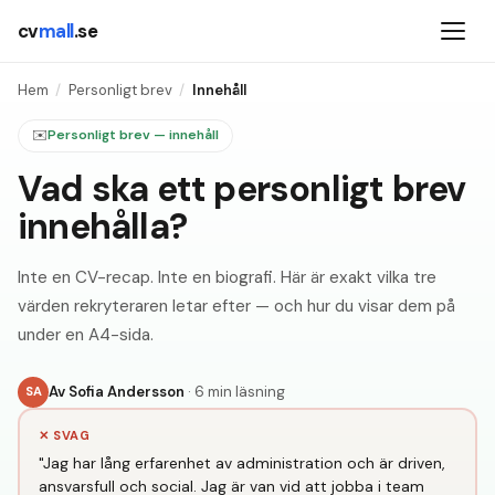
cv
mall
.se
Hem
/
Personligt brev
/
Innehåll
✉️
Personligt brev — innehåll
Vad ska ett personligt brev
innehålla?
Inte en CV-recap. Inte en biografi. Här är exakt vilka tre
värden rekryteraren letar efter — och hur du visar dem på
under en A4-sida.
Av
Sofia Andersson
·
6 min läsning
SA
✕ SVAG
"Jag har lång erfarenhet av administration och är driven,
ansvarsfull och social. Jag är van vid att jobba i team