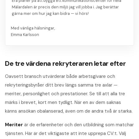
Era planer på att bygga ett kommunikationscenter för hela
Mälardalen är precis den miljö jag vill jobba i. Jag berättar
gärna mer om hur jag kan bidra — vi hörs!
Med vänliga hälsningar,
Emma Karlsson
De tre värdena rekryteraren letar efter
Oavsett bransch utvärderar både arbetsgivare och
rekryteringsbyråer ditt brev längs samma tre axlar —
meriter, personlighet och prestationer. Se till att alla tre
märks i brevet, kort men tydligt. När en av dem saknas
känns ansökan obalanserad, även om de andra två är starka.
Meriter
är de erfarenheter och den utbildning som matchar
tjänsten. Här är det viktigaste att inte upprepa CV:t. Välj