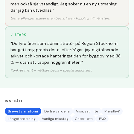
men också självständigt. Jag söker nu en ny utmaning
där jag kan utvecklas."
Generella egenskaper utan bevis. Ingen koppling till tjänsten.
✓ STARK
"De fyra åren som administratör på Region Stockholm
har gett mig precis det ni efterfrågar: jag digitaliserade
arkivet och kortade hanteringstiden för bygglov med 38
% — utan att tappa noggrannheten."
Konkret merit + mätbart bevis + speglar annonsen.
INNEHÅLL
Brevets anatomi
De tre värdena
Visa, säg inte
Privatliv?
Längdfördelning
Vanliga misstag
Checklista
FAQ