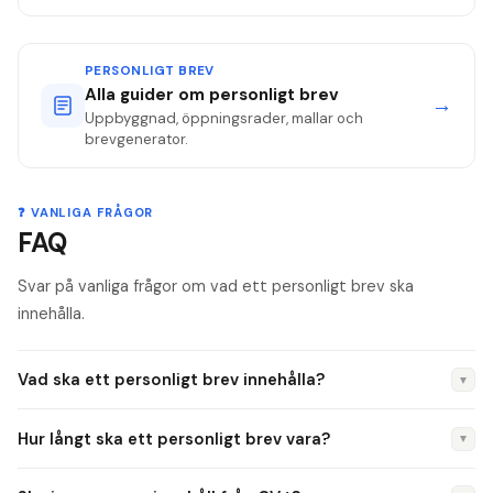
PERSONLIGT BREV
Alla guider om personligt brev
→
Uppbyggnad, öppningsrader, mallar och
brevgenerator.
❓ VANLIGA FRÅGOR
FAQ
Svar på vanliga frågor om vad ett personligt brev ska
innehålla.
Vad ska ett personligt brev innehålla?
▼
Tre saker rekryteraren letar efter: relevanta meriter (1–2 från
Hur långt ska ett personligt brev vara?
▼
CV:t förklarade i kontext), passande personlighet
(egenskaper med exempel) och konkreta prestationer
Max en A4-sida. Fyra till fem korta stycken (400–600 ord)