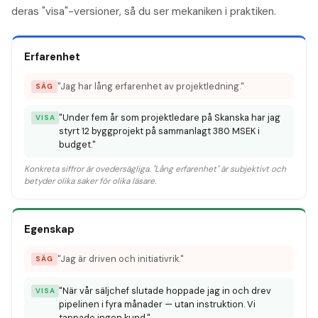
deras "visa"-versioner, så du ser mekaniken i praktiken.
Erfarenhet
"Jag har lång erfarenhet av projektledning."
SÄG
"Under fem år som projektledare på Skanska har jag
VISA
styrt 12 byggprojekt på sammanlagt 380 MSEK i
budget."
Konkreta siffror är ovedersägliga. "Lång erfarenhet" är subjektivt och
betyder olika saker för olika läsare.
Egenskap
"Jag är driven och initiativrik."
SÄG
"När vår säljchef slutade hoppade jag in och drev
VISA
pipelinen i fyra månader — utan instruktion. Vi
tappade ingen kund."