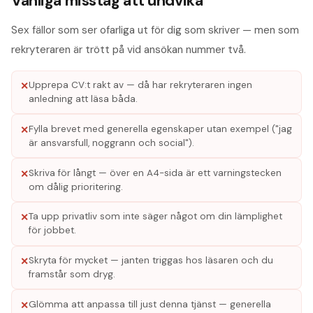
Vanliga misstag att undvika
Sex fällor som ser ofarliga ut för dig som skriver — men som
rekryteraren är trött på vid ansökan nummer två.
Upprepa CV:t rakt av — då har rekryteraren ingen
✕
anledning att läsa båda.
Fylla brevet med generella egenskaper utan exempel ("jag
✕
är ansvarsfull, noggrann och social").
Skriva för långt — över en A4-sida är ett varningstecken
✕
om dålig prioritering.
Ta upp privatliv som inte säger något om din lämplighet
✕
för jobbet.
Skryta för mycket — janten triggas hos läsaren och du
✕
framstår som dryg.
Glömma att anpassa till just denna tjänst — generella
✕