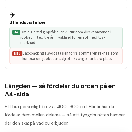
✈️
Utlandsvistelser
Om du lärt dig språk eller kultur som direkt används i
JA
jobbet — t.ex. tre år i Tyskland för en roll med tysk
marknad.
Backpacking i Sydostasien förra sommaren räknas som
NEJ
kuriosa om jobbet är säljroll i Sverige. Tar bara plats.
Längden — så fördelar du orden på en
A4-sida
Ett bra personligt brev är 400–600 ord. Här är hur du
fördelar dem mellan delarna — så att tyngdpunkten hamnar
där den ska: på vad du erbjuder.