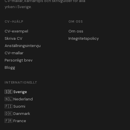
CV-mallar, karriärtips och skrivguider för alla
yrken i Sverige.
CV-HJÄLP
OM OSS
CV-exempel
Om oss
Skriva CV
Integritetspolicy
Anställningsintervju
CV-mallar
Personligt brev
Blogg
INTERNATIONELLT
🇸🇪
Sverige
🇳🇱
Nederland
🇫🇮
Suomi
🇩🇰
Danmark
🇫🇷
France