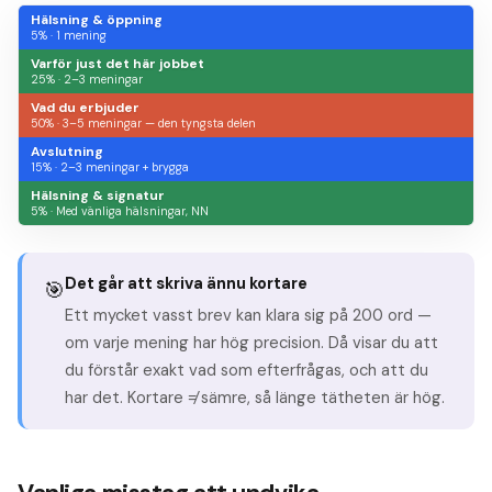
Hälsning & öppning
5
% ·
1 mening
Varför just det här jobbet
25
% ·
2–3 meningar
Vad du erbjuder
50
% ·
3–5 meningar — den tyngsta delen
Avslutning
15
% ·
2–3 meningar + brygga
Hälsning & signatur
5
% ·
Med vänliga hälsningar, NN
Det går att skriva ännu kortare
🎯
Ett mycket vasst brev kan klara sig på 200 ord —
om varje mening har hög precision. Då visar du att
du förstår exakt vad som efterfrågas, och att du
har det. Kortare ≠ sämre, så länge tätheten är hög.