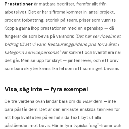
Prestationer
är mätbara bedrifter, framför allt från
arbetslivet. Det är här siffrorna kommer in: antal projekt,
procent förbättring, storlek på team, priser som vunnits.
Koppla gärna ihop prestationen med en egenskap — då
fungerar de som bevis på varandra:
"Det här servicesinnet
bidrog till att vi vann Restaurangguidens pris förra året i
kategorin servicepersonal."
Var konkret och kvantifiera när
det går. Men se upp för skryt — janten lever, och ett brev
som bara skryter känns lika fel som ett som inget bevisar.
Visa, säg inte — fyra exempel
De tre värdena ovan landar bara om du
visar
dem — inte
bara påstår dem. Det är den enklaste enskilda tekniken för
att höja kvaliteten på en hel sida text: byt ut alla
påståenden mot bevis. Här är fyra typiska "säg"-fraser och