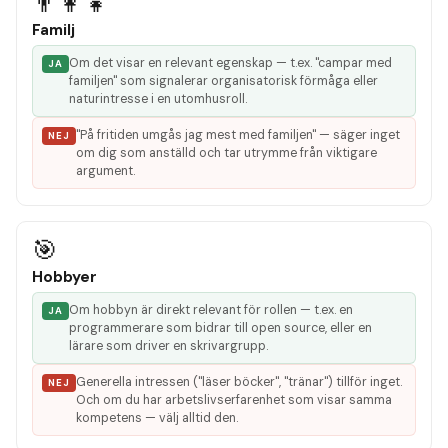
👨‍👩‍👧
Familj
Om det visar en relevant egenskap — t.ex. "campar med
JA
familjen" som signalerar organisatorisk förmåga eller
naturintresse i en utomhusroll.
"På fritiden umgås jag mest med familjen" — säger inget
NEJ
om dig som anställd och tar utrymme från viktigare
argument.
🎯
Hobbyer
Om hobbyn är direkt relevant för rollen — t.ex. en
JA
programmerare som bidrar till open source, eller en
lärare som driver en skrivargrupp.
Generella intressen ("läser böcker", "tränar") tillför inget.
NEJ
Och om du har arbetslivserfarenhet som visar samma
kompetens — välj alltid den.