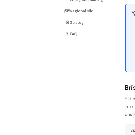
🗺️
Regional bild

🧭
Strategi
❓
FAQ
Bri
Ett b
inte
bris
Y