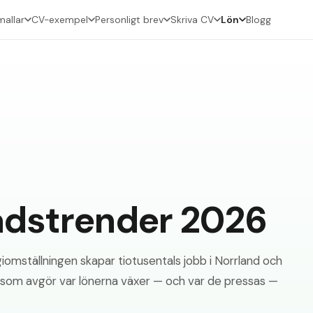
allar
CV-exempel
Personligt brev
Skriva CV
Lön
Blogg
ds­trender 2026
iomställningen skapar tiotusentals jobb i Norrland och
a som avgör var lönerna växer — och var de pressas —