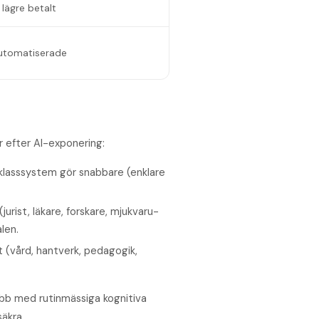
 lägre betalt
automatiserade
r efter AI-exponering:
klasssystem gör snabbare (enklare
rist, läkare, forskare, mjukvaru­
len.
 (vård, hantverk, pedagogik,
­jobb med rutinmässiga kognitiva
säkra.