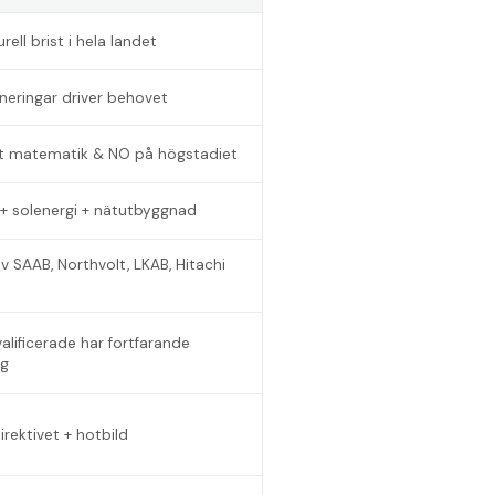
rell brist i hela landet
neringar driver behovet
lt matematik & NO på högstadiet
r + solenergi + nätutbyggnad
av SAAB, Northvolt, LKAB, Hitachi
alificerade har fortfarande
ag
irektivet + hotbild