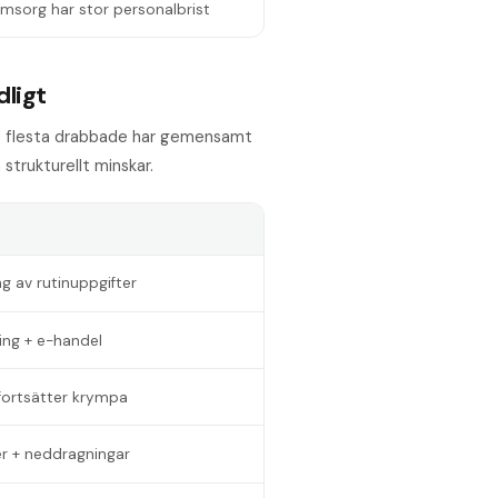
msorg har stor personalbrist
ligt
De flesta drabbade har gemensamt
 strukturellt minskar.
g av rutinuppgifter
ing + e-handel
fortsätter krympa
er + neddragningar