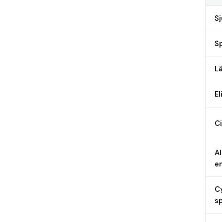
S
Sp
L
El
Ci
AI
e
C
sp