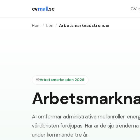
cv
mall
.se
CV-m
Hem
/
Lön
/
Arbetsmarknadstrender
🧭
Arbetsmarknaden 2026
Arbetsmarkna
AI omformar administrativa mellanroller, energ
vårdbristen fördjupas. Här är de sju trendern
under kommande tre år.