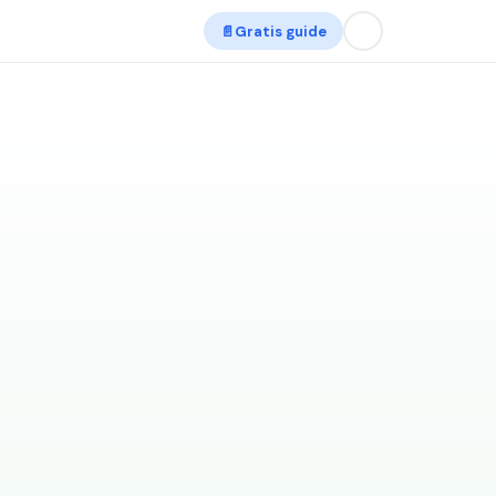
📄
Gratis guide
EFTERFRÅGAN 2026 VS 2023
Vinnare och förlorare