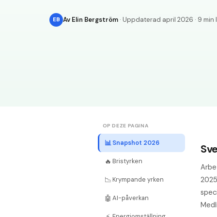
Av
Elin Bergström
· Uppdaterad
april 2026
·
9 min 
EB
OP DEZE PAGINA
📊
Snapshot 2026
Sve
🔥
Bristyrken
Arbe
2025
📉
Krympande yrken
speci
🤖
AI-påverkan
Medli
⚡
Energiomställning