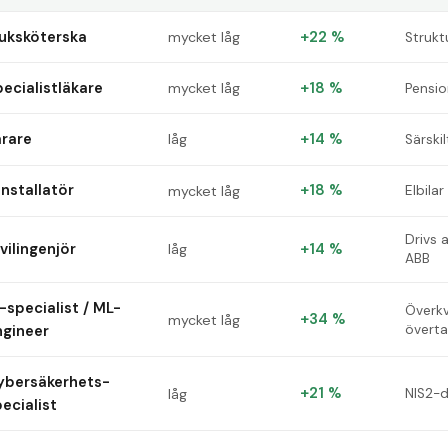
juksköterska
+22 %
mycket låg
Struktu
ecialistläkare
+18 %
mycket låg
Pensio
ärare
+14 %
låg
Särski
installatör
+18 %
mycket låg
Elbila
Drivs 
vilingenjör
+14 %
låg
ABB
-specialist / ML-
Överkv
+34 %
mycket låg
ngineer
övert
ybersäkerhets­
+21 %
låg
NIS2-d
ecialist