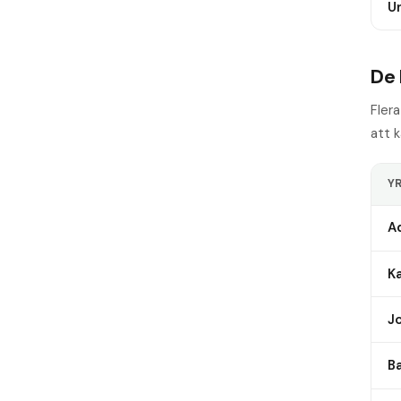
U
De 
Fler
att k
Y
Ad
Ka
J
B