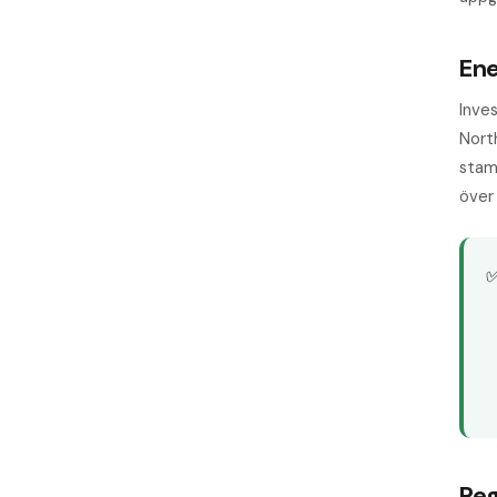
Ene
Inves
North
stam
över 
Reg