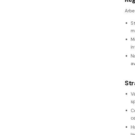
Arbe
S
ma
M
in
N
av
Str
Vä
sp
C
ce
H
lä