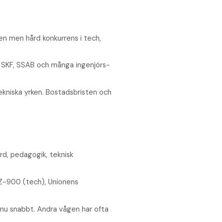
n men hård konkurrens i tech,
, SKF, SSAB och många ingenjörs­
kniska yrken. Bostads­bristen och
rd, pedagogik, teknisk
AZ-900 (tech), Unionens
 nu snabbt. Andra vågen har ofta