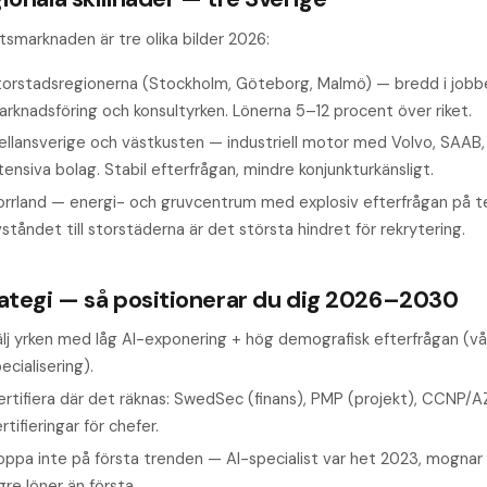
tsmarknaden är tre olika bilder 2026:
torstads­regionerna (Stockholm, Göteborg, Malmö) — bredd i jobbe
rknadsföring och konsultyrken. Lönerna 5–12 procent över riket.
ellansverige och västkusten — industriell motor med Volvo, SAAB
tensiva bolag. Stabil efterfrågan, mindre konjunktur­känsligt.
orrland — energi- och gruvcentrum med explosiv efterfrågan på te
ståndet till storstäderna är det största hindret för rekrytering.
ategi — så positionerar du dig 2026–2030
lj yrken med låg AI-exponering + hög demografisk efterfrågan (vå
ecialisering).
ertifiera där det räknas: SwedSec (finans), PMP (projekt), CCNP/
rtifieringar för chefer.
oppa inte på första trenden — AI-specialist var het 2023, mognar
gre löner än första.