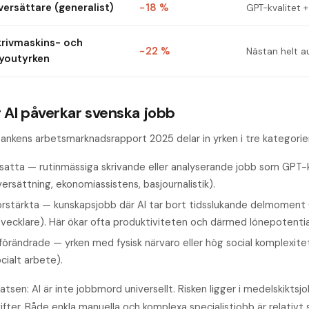
ersättare (generalist)
−18 %
GPT-kvalitet +
krivmaskins- och
−22 %
Nästan helt 
ayoutyrken
 AI påverkar svenska jobb
bankens arbetsmarknadsrapport 2025 delar in yrken i tre kategorie
rsatta — rutinmässiga skrivande eller analyserande jobb som GPT-
ersättning, ekonomi­assistens, basjournalistik).
rstärkta — kunskapsjobb där AI tar bort tidsslukande delmoment (ju
vecklare). Här ökar ofta produktiviteten och därmed lönepotentia
örändrade — yrken med fysisk närvaro eller hög social komplexitet
cialt arbete).
atsen: AI är inte jobbmord universellt. Risken ligger i medelskikts
fter. Både enkla manuella och komplexa specialistjobb är relativt 