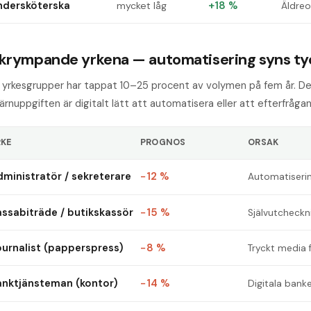
ndersköterska
+18 %
mycket låg
Äldreo
krympande yrkena — automatisering syns tyd
a yrkesgrupper har tappat 10–25 procent av volymen på fem år. 
ärnuppgiften är digitalt lätt att automatisera eller att efterfrågan
RKE
PROGNOS
ORSAK
ministratör / sekreterare
−12 %
Automatiserin
ssabiträde / butikskassör
−15 %
Självutcheckn
ournalist (papperspress)
−8 %
Tryckt media 
anktjänsteman (kontor)
−14 %
Digitala bank