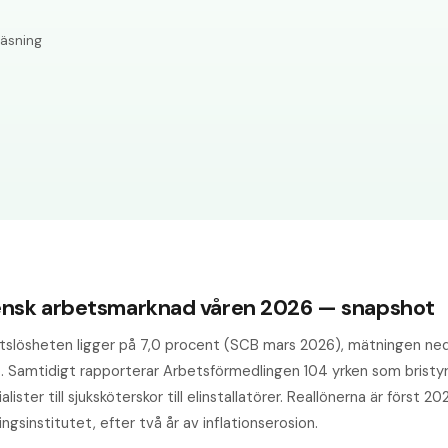
läsning
nsk arbetsmarknad våren 2026 — snapshot
tslösheten ligger på 7,0 procent (SCB mars 2026), mätningen ned
. Samtidigt rapporterar Arbetsförmedlingen 104 yrken som bristyrk
alister till sjuksköterskor till elinstallatörer. Reallönerna är först 20
ngsinstitutet, efter två år av inflation­serosion.