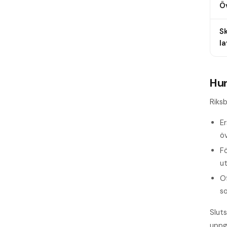
Öv
S
l
Hur
Riks
E
öv
Fö
ut
Of
so
Sluts
uppgi