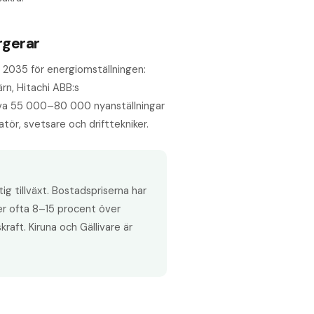
rgerar
ll 2035 för energiomställningen:
ärn, Hitachi ABB:s
räva 55 000–80 000 nyanställningar
tör, svetsare och drifttekniker.
tig tillväxt. Bostadspriserna har
er ofta 8–15 procent över
aft. Kiruna och Gällivare är