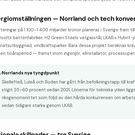
rgi­omställningen — Norrland och tech konve
teringar på 1 100–1 400 miljarder kronor planeras i Sverige fram ti
volts batteri­fabriker, H2 Green Steels vätgasstål, LKAB:s Hybrit-j
nätsutbyggnad, vindkrafts­parker. Bara dessa projekt beräknas k
en tioårsperiod — främst inom ingenjör, elinstallatör, processopera
Norrlands nya tyngdpunkt
✅
Skellefteå, Luleå och Boden har gått från befolkningstapp till kraf
stigit 35–60 procent sedan 2021. Lönerna för tekniska yrken ligg
riksgenomsnittet som följd av den hårda konkurrensen om arbetskr
sedan tidigare starka genom LKAB.
ionala skillnader — tre Sverige