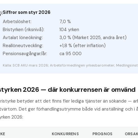
Siffror som styr 2026

Arbetslöshet:
7,0 %
Bristyrken (riksnivå):
104 yrken
Avtalat löneökning:
3,0 % (Märket 2025, andra året)
Reallöneutveckling:
+1,8 % (efter inflation)
Pensionsavgångar/år:
ca 95 000
Källa: SCB AKU mars 2026; Arbetsförmedlingen yrkes­barometer; Medlingsinsti
styrken 2026 — där konkurrensen är omvänd
ristyrke betyder att det finns fler lediga tjänster än sökande — a
 tvärtom. Det ger förhandlingsutrymme både vid anställning och i å
tyrken 2026:
RKE
KONKURRENS
PROGNOS
ORSA