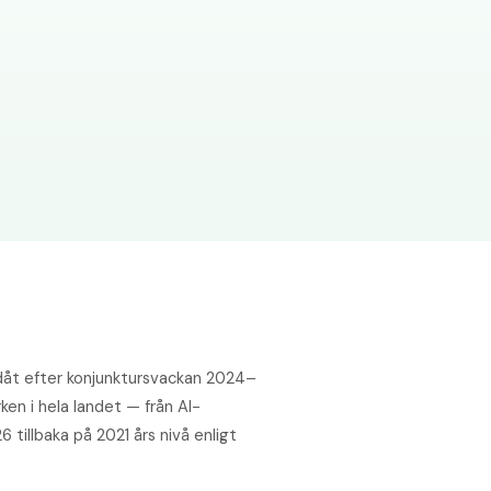
åt efter konjunktur­svackan 2024–
en i hela landet — från AI-
26 tillbaka på 2021 års nivå enligt