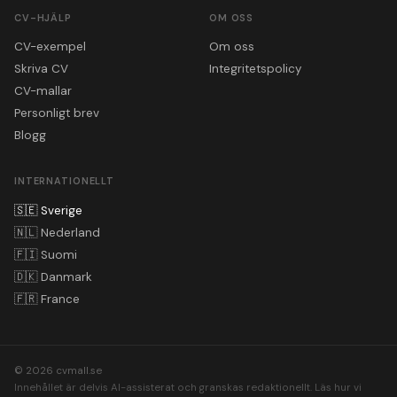
CV-HJÄLP
OM OSS
CV-exempel
Om oss
Skriva CV
Integritetspolicy
CV-mallar
Personligt brev
Blogg
INTERNATIONELLT
🇸🇪
Sverige
🇳🇱
Nederland
🇫🇮
Suomi
🇩🇰
Danmark
🇫🇷
France
© 2026 cvmall.se
Innehållet är delvis AI-assisterat och granskas redaktionellt.
Läs hur vi