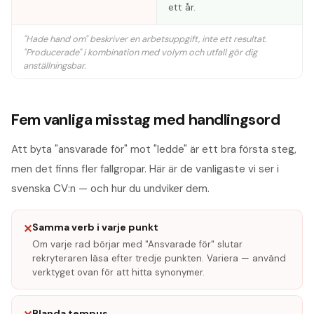
ett år.
"Hade hand om" beskriver en arbetsuppgift, inte ett resultat.
"Producerade" i kombination med volym och utfall gör dig
anställningsbar.
Fem vanliga misstag med handlingsord
Att byta "ansvarade för" mot "ledde" är ett bra första steg,
men det finns fler fallgropar. Här är de vanligaste vi ser i
svenska CV:n — och hur du undviker dem.
Samma verb i varje punkt
✕
Om varje rad börjar med "Ansvarade för" slutar
rekryteraren läsa efter tredje punkten. Variera — använd
verktyget ovan för att hitta synonymer.
Blanda tempus