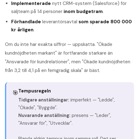
Implementerade
nytt CRM-system (Salesforce) för
säljteam på 14 personer
inom budgetram
.
Förhandlade
leverantörsavtal
som sparade 800 000
kr årligen
.
Om du inte har exakta siffror — uppskatta. "Ökade
kundnöjdheten markant" är fortfarande starkare än
"Ansvarade för kundrelationer", men "Ökade kundnöjdheten
från 3,2 till 4,1 på en femgradig skala" är bäst.
Tempusregeln
🎯
Tidigare anställningar:
imperfekt — "Ledde",
"Ökade", "Byggde".
Nuvarande anställning:
presens — "Leder",
"Ansvarar för", "Utvecklar".
Blanda aldrig tempus inom samma roll. Det ser