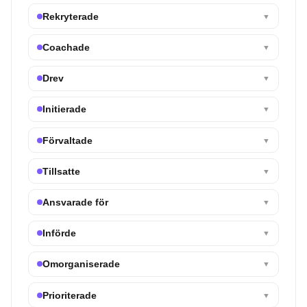
Rekryterade
▼
Coachade
▼
Drev
▼
Initierade
▼
Förvaltade
▼
Tillsatte
▼
Ansvarade för
▼
Införde
▼
Omorganiserade
▼
Prioriterade
▼