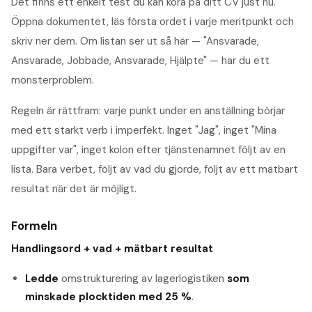
Det finns ett enkelt test du kan köra på ditt CV just nu.
Öppna dokumentet, läs första ordet i varje meritpunkt och
skriv ner dem. Om listan ser ut så här — "Ansvarade,
Ansvarade, Jobbade, Ansvarade, Hjälpte" — har du ett
mönsterproblem.
Regeln är rättfram: varje punkt under en anställning börjar
med ett starkt verb i imperfekt. Inget "Jag", inget "Mina
uppgifter var", inget kolon efter tjänstenamnet följt av en
lista. Bara verbet, följt av vad du gjorde, följt av ett mätbart
resultat när det är möjligt.
Formeln
Handlingsord + vad + mätbart resultat
Ledde
omstrukturering av lagerlogistiken
som
minskade plocktiden med 25 %
.