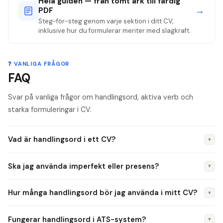
Hela guiden — från tomt ark till färdig
→
PDF
Steg-för-steg genom varje sektion i ditt CV,
inklusive hur du formulerar meriter med slagkraft.
❓ VANLIGA FRÅGOR
FAQ
Svar på vanliga frågor om handlingsord, aktiva verb och
starka formuleringar i CV.
Vad är handlingsord i ett CV?
▼
Handlingsord (aktiva verb) är ord som beskriver vad du
Ska jag använda imperfekt eller presens?
▼
faktiskt gjorde i en roll — till exempel "ledde", "ökade",
"implementerade" eller "förhandlade". De ersätter passiva
Använd imperfekt (dåtid) för roller du har lämnat: "Ledde",
Hur många handlingsord bör jag använda i mitt CV?
▼
uttryck som "ansvarade för" och "jobbade med", och gör dina
"Ökade", "Implementerade". Använd presens för din
meritpunkter konkreta och resultatinriktade.
nuvarande roll: "Leder", "Ansvarar för". Blanda aldrig tempus
Du behöver inte använda 120 olika — men sikta på att aldrig
Fungerar handlingsord i ATS-system?
▼
inom samma anställning — det skapar förvirring.