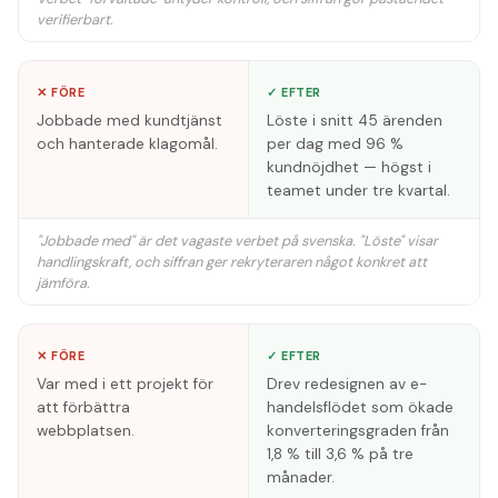
verifierbart.
✕ FÖRE
✓ EFTER
Jobbade med kundtjänst
Löste i snitt 45 ärenden
och hanterade klagomål.
per dag med 96 %
kundnöjdhet — högst i
teamet under tre kvartal.
"Jobbade med" är det vagaste verbet på svenska. "Löste" visar
handlingskraft, och siffran ger rekryteraren något konkret att
jämföra.
✕ FÖRE
✓ EFTER
Var med i ett projekt för
Drev redesignen av e-
att förbättra
handelsflödet som ökade
webbplatsen.
konverteringsgraden från
1,8 % till 3,6 % på tre
månader.