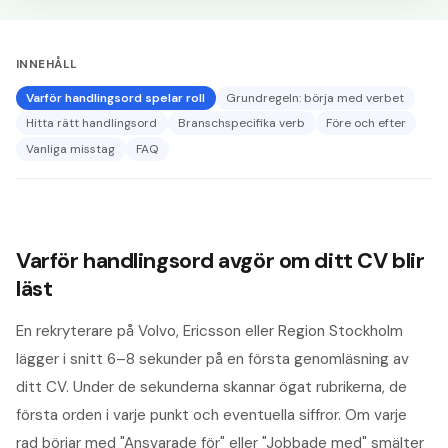
INNEHÅLL
Varför handlingsord spelar roll
Grundregeln: börja med verbet
Hitta rätt handlingsord
Branschspecifika verb
Före och efter
Vanliga misstag
FAQ
Varför handlingsord avgör om ditt CV blir
läst
En rekryterare på Volvo, Ericsson eller Region Stockholm
lägger i snitt 6–8 sekunder på en första genomläsning av
ditt CV. Under de sekunderna skannar ögat rubrikerna, de
första orden i varje punkt och eventuella siffror. Om varje
rad börjar med "Ansvarade för" eller "Jobbade med" smälter