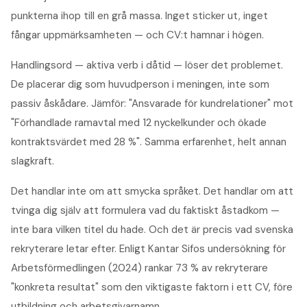
punkterna ihop till en grå massa. Inget sticker ut, inget
fångar uppmärksamheten — och CV:t hamnar i högen.
Handlingsord — aktiva verb i dåtid — löser det problemet.
De placerar dig som huvudperson i meningen, inte som
passiv åskådare. Jämför: "Ansvarade för kundrelationer" mot
"Förhandlade ramavtal med 12 nyckelkunder och ökade
kontraktsvärdet med 28 %". Samma erfarenhet, helt annan
slagkraft.
Det handlar inte om att smycka språket. Det handlar om att
tvinga dig själv att formulera vad du faktiskt åstadkom —
inte bara vilken titel du hade. Och det är precis vad svenska
rekryterare letar efter. Enligt Kantar Sifos undersökning för
Arbetsförmedlingen (2024) rankar 73 % av rekryterare
"konkreta resultat" som den viktigaste faktorn i ett CV, före
utbildning och arbetsgivarnamn.