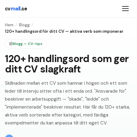
cv
mall
.se
Hem
/
Blogg
/
120+ handlingsord för ditt CV — aktiva verb som imponerar
📰
Blogg — CV-tips
120+ handlingsord som ger
ditt CV slagkraft
Skillnaden mellan ett CV som hamnar i högen och ett som
leder till intervju sitter ofta i ett enda ord. "Ansvarade för"
beskriver en arbetsuppgift — "ökade", "ledde" och
"implementerade" beskriver resultat. Här får du 120+ starka,
aktiva verb sorterade efter kategori, med färdiga
exempelmeriter du kan anpassa till ditt eget CV.