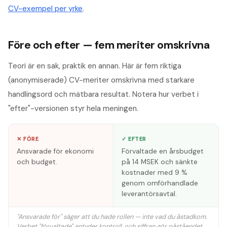
CV-exempel per yrke
.
Före och efter — fem meriter omskrivna
Teori är en sak, praktik en annan. Här är fem riktiga
(anonymiserade) CV-meriter omskrivna med starkare
handlingsord och mätbara resultat. Notera hur verbet i
"efter"-versionen styr hela meningen.
✕ FÖRE
✓ EFTER
Ansvarade för ekonomi
Förvaltade en årsbudget
och budget.
på 14 MSEK och sänkte
kostnader med 9 %
genom omförhandlade
leverantörsavtal.
"Ansvarade för" säger att du hade rollen — inte vad du åstadkom.
Verbet "förvaltade" antyder kontroll, och siffran gör påståendet