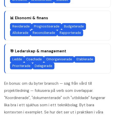
📊
Ekonomi & finans
Reviderade
Prognostiserade
Budgeterade
Allokerade
Reconcilierade
Rapporterade
🎯
Ledarskap & management
Ledde
Coachade
Omorganiserade
Etablerade
Prioriterade
Delegerade
En bonus: om du byter bransch — säg från vård till
projektledning — fokusera på verb som överlappar.
"Koordinerade", "dokumenterade" och "utbildade" fungerar
lika bra i ett sjukhus som i ett teknikbolag. Byt bara
kontexten i exemplet. Se hur det ser ut i praktiken i våra