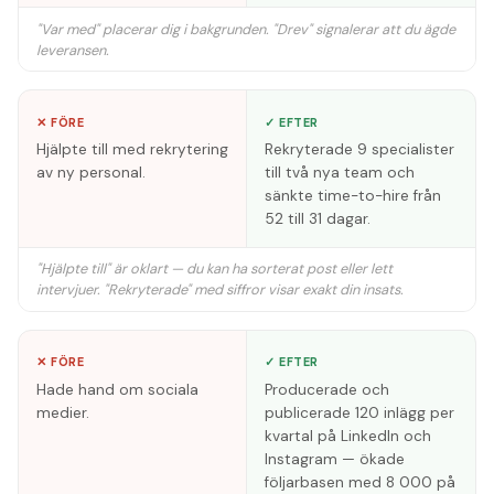
"Var med" placerar dig i bakgrunden. "Drev" signalerar att du ägde
leveransen.
✕ FÖRE
✓ EFTER
Hjälpte till med rekrytering
Rekryterade 9 specialister
av ny personal.
till två nya team och
sänkte time-to-hire från
52 till 31 dagar.
"Hjälpte till" är oklart — du kan ha sorterat post eller lett
intervjuer. "Rekryterade" med siffror visar exakt din insats.
✕ FÖRE
✓ EFTER
Hade hand om sociala
Producerade och
medier.
publicerade 120 inlägg per
kvartal på LinkedIn och
Instagram — ökade
följarbasen med 8 000 på