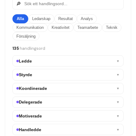
🔎
Alla
Ledarskap
Resultat
Analys
Kommunikation
Kreativitet
Teamarbete
Teknik
Försäljning
135
handlingsord
Ledde
▼
Styrde
▼
Koordinerade
▼
Delegerade
▼
Motiverade
▼
Handledde
▼