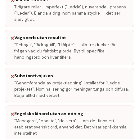
✕
Tidigare roller i imperfekt ("Ledde"), nuvarande i presens
("Leder"). Blanda aldrig inom samma stycke — det ser
slarvigt ut.
Vaga verb utan resultat
✕
"Deltog i", "Bidrog till", "Hjälpte" — alla tre duckar för
frågan vad du faktiskt gjorde. Byt till specifika
handlingsord och kvantifiera.
Substantivsjukan
✕
"Genomförande av projektledning" i stället för "Ledde
projektet". Nominalisering gör meningar tunga och diffusa.
Börja alltid med verbet.
Engelska lånord utan anledning
✕
"Managera", "boosta", "delivera" — om det finns ett
etablerat svenskt ord, använd det. Det visar språkkänsla,
inte stelhet.