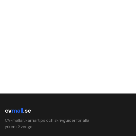
cv
mall
.se
CV-mallar, karriärtips och skrivguider för alla
yrken i Sverige.