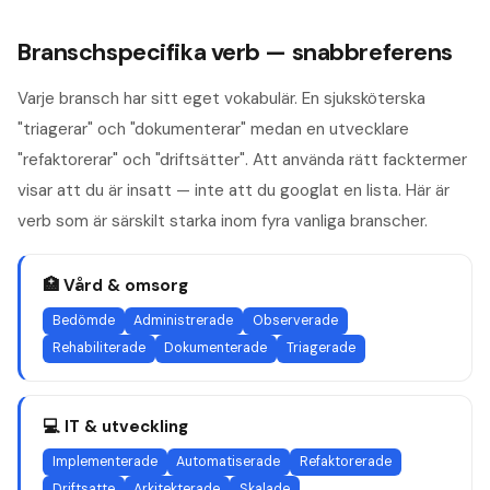
Branschspecifika verb — snabbreferens
Varje bransch har sitt eget vokabulär. En sjuksköterska
"triagerar" och "dokumenterar" medan en utvecklare
"refaktorerar" och "driftsätter". Att använda rätt facktermer
visar att du är insatt — inte att du googlat en lista. Här är
verb som är särskilt starka inom fyra vanliga branscher.
🏥
Vård & omsorg
Bedömde
Administrerade
Observerade
Rehabiliterade
Dokumenterade
Triagerade
💻
IT & utveckling
Implementerade
Automatiserade
Refaktorerade
Driftsatte
Arkitekterade
Skalade