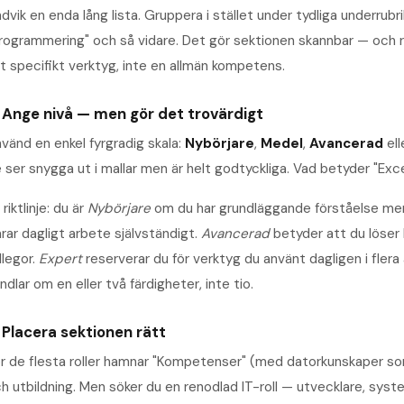
dvik en enda lång lista. Gruppera i stället under tydliga underrubr
rogrammering" och så vidare. Det gör sektionen skannbar — och re
t specifikt verktyg, inte en allmän kompetens.
. Ange nivå — men gör det trovärdigt
vänd en enkel fyrgradig skala:
Nybörjare
,
Medel
,
Avancerad
ell
 ser snygga ut i mallar men är helt godtyckliga. Vad betyder "Exc
 riktlinje: du är
Nybörjare
om du har grundläggande förståelse me
arar dagligt arbete självständigt.
Avancerad
betyder att du löser
llegor.
Expert
reserverar du för verktyg du använt dagligen i flera å
ndlar om en eller två färdigheter, inte tio.
 Placera sektionen rätt
r de flesta roller hamnar "Kompetenser" (med datorkunskaper som
h utbildning. Men söker du en renodlad IT-roll — utvecklare, syst