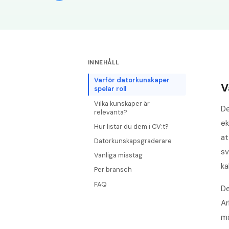
INNEHÅLL
Varför datorkunskaper
V
spelar roll
Vilka kunskaper är
De
relevanta?
ek
Hur listar du dem i CV:t?
at
Datorkunskapsgraderare
sv
Vanliga misstag
ka
Per bransch
FAQ
De
Ar
mä