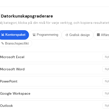
️ Datorkunskapsgraderare
älj kategori, klicka på din nivå för varje verktyg, och kopiera resultatet 
📊
Kontorspaket
💻
Programmering
🎨
Grafisk design
🏢
Affär
🔧
Branschspecifikt
Microsoft Excel
Ny
Microsoft Word
Ny
PowerPoint
Ny
Google Workspace
Ny
Outlook
Ny