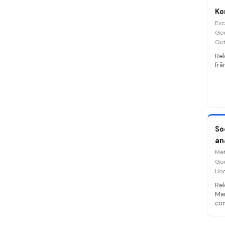
Ko
Exc
Goo
Out
Rel
frå
So
an
Met
Goo
Hoo
Rel
Mar
con