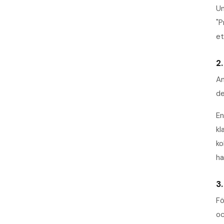
Un
"P
et
2
An
de
En
kl
ko
ha
3.
Fö
oc