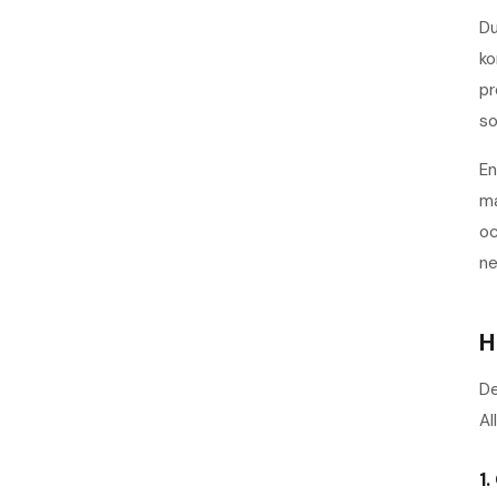
Du
ko
pr
so
En
ma
oc
ne
H
De
Al
1