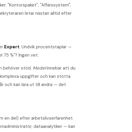
iker: "Kontorspaket", "Affärssystem",
kryteraren letar nästan alltid efter
er
Expert
. Undvik procentstaplar —
el 75 %"? Ingen vet.
n behöver stöd.
Medel
innebär att du
 komplexa uppgifter och kan stötta
r och kan lära ut till andra — det
 en del) efter arbetslivserfarenhet
emadministratör, dataanalytiker — kan