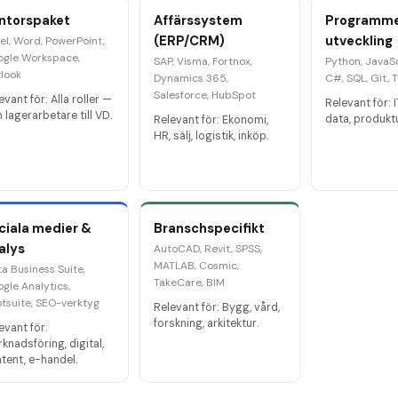
ntorspaket
Affärssystem
Programme
(ERP/CRM)
utveckling
el, Word, PowerPoint,
gle Workspace,
SAP, Visma, Fortnox,
Python, JavaSc
look
Dynamics 365,
C#, SQL, Git, 
Salesforce, HubSpot
evant för:
Alla roller —
Relevant för:
I
n lagerarbetare till VD.
data, produkt
Relevant för:
Ekonomi,
HR, sälj, logistik, inköp.
ciala medier &
Branschspecifikt
alys
AutoCAD, Revit, SPSS,
MATLAB, Cosmic,
a Business Suite,
TakeCare, BIM
gle Analytics,
tsuite, SEO-verktyg
Relevant för:
Bygg, vård,
forskning, arkitektur.
evant för:
knadsföring, digital,
tent, e-handel.