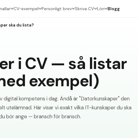
allar
CV-exempel
Personligt brev
Skriva CV
Lön
Blogg
per ska du lista?
 i CV — så listar
(med exempel)
av digital kompetens i dag. Ändå är "Datorkunskaper" den
elt utelämnad. Här visar vi exakt vilka IT-kunskaper du ska
 du bör ange — bransch för bransch.