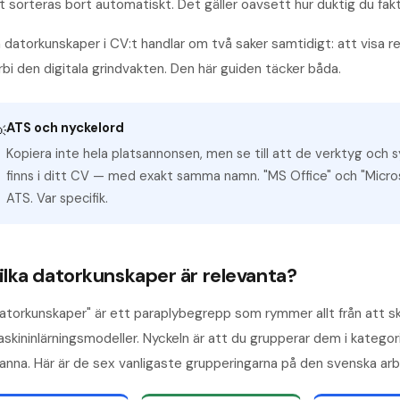
t sorteras bort automatiskt. Det gäller oavsett hur duktig du fakti
 datorkunskaper i CV:t handlar om två saker samtidigt: att visa r
rbi den digitala grindvakten. Den här guiden täcker båda.
ATS och nyckelord

Kopiera inte hela platsannonsen, men se till att de verktyg och
finns i ditt CV — med exakt samma namn. "MS Office" och "Micro
ATS. Var specifik.
ilka datorkunskaper är relevanta?
atorkunskaper" är ett paraplybegrepp som rymmer allt från att ski
skininlärningsmodeller. Nyckeln är att du grupperar dem i katego
anna. Här är de sex vanligaste grupperingarna på den svenska a