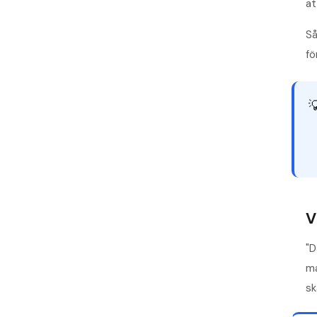
at
Så
fö

V
"D
ma
sk