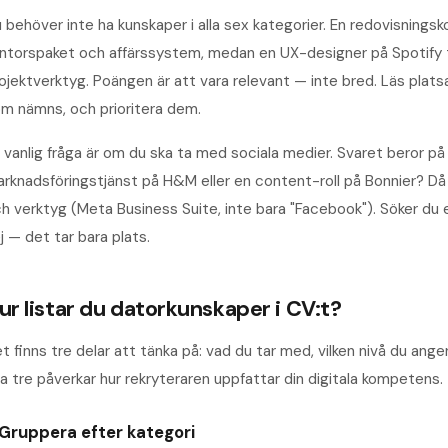
 behöver inte ha kunskaper i alla sex kategorier. En redovisning
ntorspaket och affärssystem, medan en UX-designer på Spotify 
ojektverktyg. Poängen är att vara relevant — inte bred. Läs platsa
m nämns, och prioritera dem.
 vanlig fråga är om du ska ta med sociala medier. Svaret beror på 
rknadsföringstjänst på H&M eller en content-roll på Bonnier? Då j
h verktyg (Meta Business Suite, inte bara "Facebook"). Söker du 
j — det tar bara plats.
ur listar du datorkunskaper i CV:t?
t finns tre delar att tänka på: vad du tar med, vilken nivå du ange
la tre påverkar hur rekryteraren uppfattar din digitala kompetens.
. Gruppera efter kategori