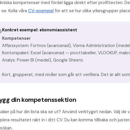
kniska kompetenser med fördel ligga direkt efter profiltexten. Det
ll se. Kolla våra
CV-exempel
för att se hur olika yrkesgrupper plac
Konkret exempel: ekonomiassistent

Kompetenser
Affärssystem: Fortnox (avancerad), Visma Administration (medel
Kontorspaket: Excel (avancerad — pivottabeller, VLOOKUP, makr
Analys: Power BI (medel), Google Sheets
Kort, grupperat, med nivåer som går att verifiera. Det är allt so
ygg din kompetenssektion
äker på hur din lista ska se ut? Använd verktyget nedan. Välj de v
piera resultatet rakt in i ditt CV. Du kan komma tillbaka och juste
sökan.