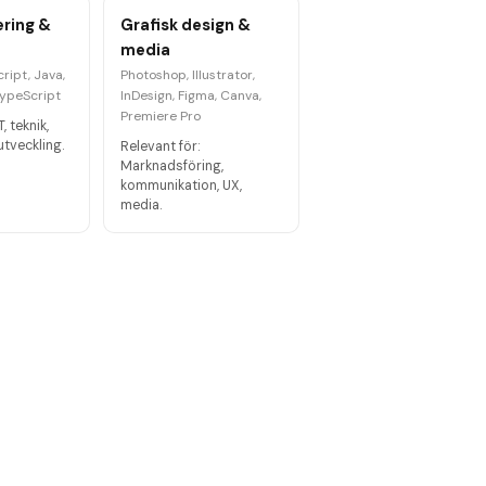
ring &
Grafisk design &
media
ript, Java,
Photoshop, Illustrator,
TypeScript
InDesign, Figma, Canva,
Premiere Pro
T, teknik,
utveckling.
Relevant för:
Marknadsföring,
kommunikation, UX,
media.