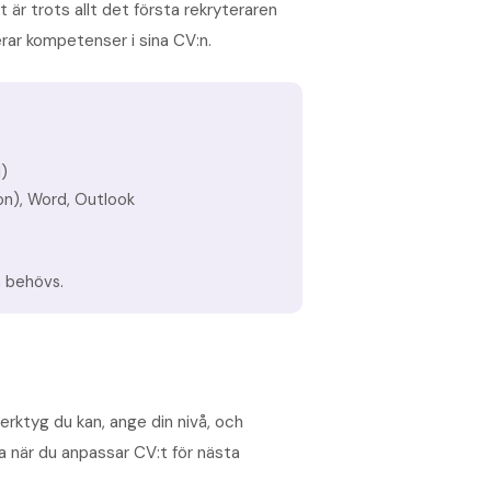
 är trots allt det första rekryteraren
erar kompetenser i sina CV:n.
)
on), Word, Outlook
m behövs.
erktyg du kan, ange din nivå, och
ra när du anpassar CV:t för nästa