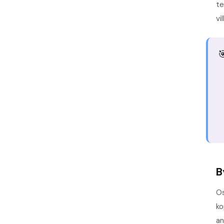
te
vi

B
Os
ko
an