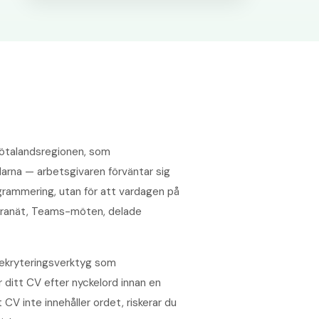
 Götalandsregionen, som
arna — arbetsgivaren förväntar sig
programmering, utan för att vardagen på
intranät, Teams-möten, delade
rekryteringsverktyg som
ditt CV efter nyckelord innan en
V inte innehåller ordet, riskerar du