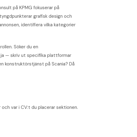
skonsult på KPMG fokuserar på
tyngdpunkterar grafisk design och
nnonsen, identifiera vilka kategorier
rollen. Söker du en
a — skriv ut specifika plattformar
en konstruktörstjänst på Scania? Då
r och var i CV:t du placerar sektionen.