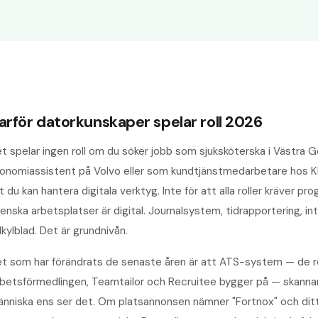
arför datorkunskaper spelar roll 2026
t spelar ingen roll om du söker jobb som sjuksköterska i Västra
onomiassistent på Volvo eller som kundtjänstmedarbetare hos Kl
t du kan hantera digitala verktyg. Inte för att alla roller kräver 
enska arbetsplatser är digital. Journalsystem, tidrapportering, 
lkylblad. Det är grundnivån.
t som har förändrats de senaste åren är att ATS-system — de 
betsförmedlingen, Teamtailor och Recruitee bygger på — skannar 
nniska ens ser det. Om platsannonsen nämner "Fortnox" och ditt C