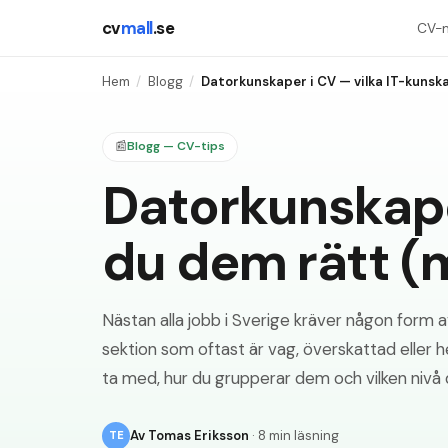
cv
mall
.se
CV-m
Hem
/
Blogg
/
Datorkunskaper i CV — vilka IT-kunska
📰
Blogg — CV-tips
Datorkunskaper
du dem rätt 
Nästan alla jobb i Sverige kräver någon form 
sektion som oftast är vag, överskattad eller h
ta med, hur du grupperar dem och vilken nivå
Av
Tomas Eriksson
·
8 min läsning
TE