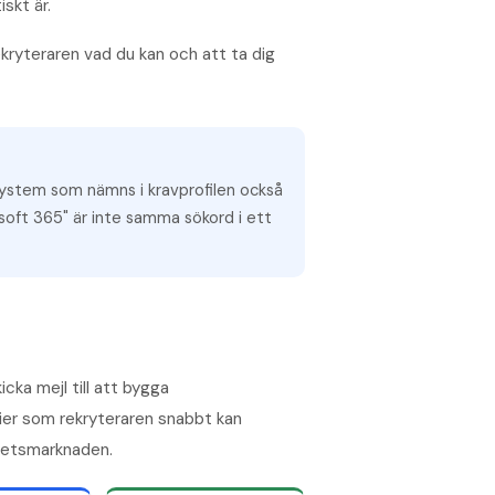
skt är.
ekryteraren vad du kan och att ta dig
 system som nämns i kravprofilen också
soft 365" är inte samma sökord i ett
cka mejl till att bygga
rier som rekryteraren snabbt kan
rbetsmarknaden.