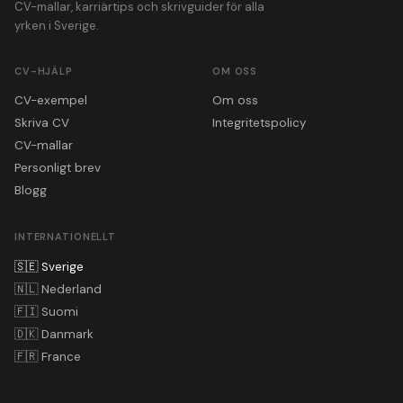
CV-mallar, karriärtips och skrivguider för alla
yrken i Sverige.
CV-HJÄLP
OM OSS
CV-exempel
Om oss
Skriva CV
Integritetspolicy
CV-mallar
Personligt brev
Blogg
INTERNATIONELLT
🇸🇪
Sverige
🇳🇱
Nederland
🇫🇮
Suomi
🇩🇰
Danmark
🇫🇷
France