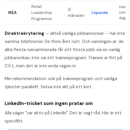
Retail
Hands-
12
IKEA
Leadership
Löpande
som in
månader
dagar
Programme
Direktrekrytering
— alltså vanliga jobbannonser — har inte
samma tidsfönster. De finns året runt. Och sanningen är: de
allra flesta nyexaminerade får sitt första jobb via en vanlig
jobbansökan, inte via ett traineeprogram. Trainee är fint på
CV:t, men det är inte enda vägen in.
Min rekommendation: sök på traineeprogram
och
vanliga
tjänster parallellt. Satsa inte allt på ett kort.
LinkedIn-tricket som ingen pratar om
Alla säger "var aktiv på LinkedIn". Det är vagt råd. Här är ett
specifikt: