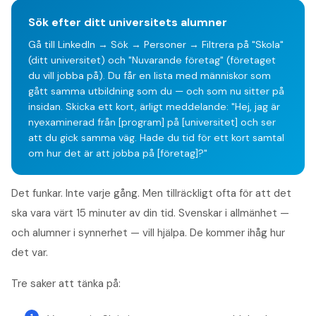
Sök efter ditt universitets alumner
Gå till LinkedIn → Sök → Personer → Filtrera på "Skola"
(ditt universitet) och "Nuvarande företag" (företaget
du vill jobba på). Du får en lista med människor som
gått samma utbildning som du — och som nu sitter på
insidan. Skicka ett kort, ärligt meddelande: "Hej, jag är
nyexaminerad från [program] på [universitet] och ser
att du gick samma väg. Hade du tid för ett kort samtal
om hur det är att jobba på [företag]?"
Det funkar. Inte varje gång. Men tillräckligt ofta för att det
ska vara värt 15 minuter av din tid. Svenskar i allmänhet —
och alumner i synnerhet — vill hjälpa. De kommer ihåg hur
det var.
Tre saker att tänka på: