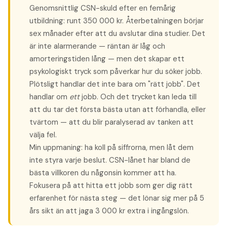
Genomsnittlig CSN-skuld efter en femårig
utbildning: runt 350 000 kr. Återbetalningen börjar
sex månader efter att du avslutar dina studier. Det
är inte alarmerande — räntan är låg och
amorteringstiden lång — men det skapar ett
psykologiskt tryck som påverkar hur du söker jobb.
Plötsligt handlar det inte bara om "rätt jobb". Det
handlar om
ett
jobb. Och det trycket kan leda till
att du tar det första bästa utan att förhandla, eller
tvärtom — att du blir paralyserad av tanken att
välja fel.
Min uppmaning: ha koll på siffrorna, men låt dem
inte styra varje beslut. CSN-lånet har bland de
bästa villkoren du någonsin kommer att ha.
Fokusera på att hitta ett jobb som ger dig rätt
erfarenhet för nästa steg — det lönar sig mer på 5
års sikt än att jaga 3 000 kr extra i ingångslön.