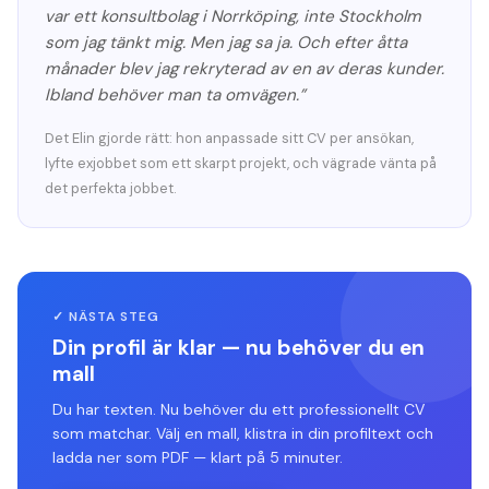
var ett konsultbolag i Norrköping, inte Stockholm
som jag tänkt mig. Men jag sa ja. Och efter åtta
månader blev jag rekryterad av en av deras kunder.
Ibland behöver man ta omvägen.”
Det Elin gjorde rätt: hon anpassade sitt CV per ansökan,
lyfte exjobbet som ett skarpt projekt, och vägrade vänta på
det perfekta jobbet.
✓ NÄSTA STEG
Din profil är klar — nu behöver du en
mall
Du har texten. Nu behöver du ett professionellt CV
som matchar. Välj en mall, klistra in din profiltext och
ladda ner som PDF — klart på 5 minuter.