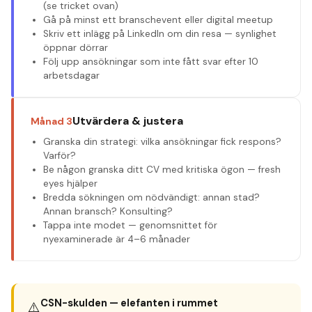
(se tricket ovan)
Gå på minst ett branschevent eller digital meetup
Skriv ett inlägg på LinkedIn om din resa — synlighet
öppnar dörrar
Följ upp ansökningar som inte fått svar efter 10
arbetsdagar
Utvärdera & justera
Månad 3
Granska din strategi: vilka ansökningar fick respons?
Varför?
Be någon granska ditt CV med kritiska ögon — fresh
eyes hjälper
Bredda sökningen om nödvändigt: annan stad?
Annan bransch? Konsulting?
Tappa inte modet — genomsnittet för
nyexaminerade är 4–6 månader
CSN-skulden — elefanten i rummet
⚠️