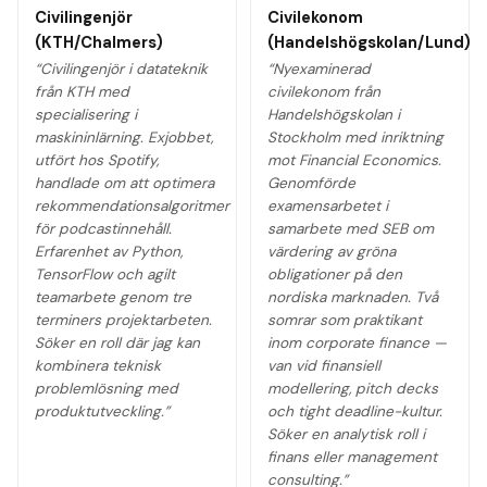
Civilingenjör
Civilekonom
(KTH/Chalmers)
(Handelshögskolan/Lund)
“
Civilingenjör i datateknik
“
Nyexaminerad
från KTH med
civilekonom från
specialisering i
Handelshögskolan i
maskininlärning. Exjobbet,
Stockholm med inriktning
utfört hos Spotify,
mot Financial Economics.
handlade om att optimera
Genomförde
rekommendationsalgoritmer
examensarbetet i
för podcastinnehåll.
samarbete med SEB om
Erfarenhet av Python,
värdering av gröna
TensorFlow och agilt
obligationer på den
teamarbete genom tre
nordiska marknaden. Två
terminers projektarbeten.
somrar som praktikant
Söker en roll där jag kan
inom corporate finance —
kombinera teknisk
van vid finansiell
problemlösning med
modellering, pitch decks
produktutveckling.
”
och tight deadline-kultur.
Söker en analytisk roll i
finans eller management
consulting.
”