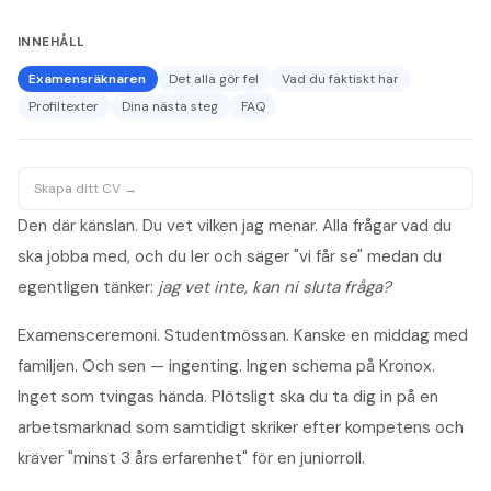
INNEHÅLL
Examensräknaren
Det alla gör fel
Vad du faktiskt har
Profiltexter
Dina nästa steg
FAQ
Skapa ditt CV →
Den där känslan. Du vet vilken jag menar. Alla frågar vad du
ska jobba med, och du ler och säger "vi får se" medan du
egentligen tänker:
jag vet inte, kan ni sluta fråga?
Examensceremoni. Studentmössan. Kanske en middag med
familjen. Och sen — ingenting. Ingen schema på Kronox.
Inget som tvingas hända. Plötsligt ska du ta dig in på en
arbetsmarknad som samtidigt skriker efter kompetens och
kräver "minst 3 års erfarenhet" för en juniorroll.