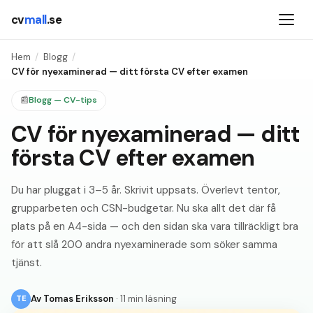
cv
mall
.se
Hem
/
Blogg
/
CV för nyexaminerad — ditt första CV efter examen
📰
Blogg — CV-tips
CV för nyexaminerad — ditt
första CV efter examen
Du har pluggat i 3–5 år. Skrivit uppsats. Överlevt tentor,
grupparbeten och CSN-budgetar. Nu ska allt det där få
plats på en A4-sida — och den sidan ska vara tillräckligt bra
för att slå 200 andra nyexaminerade som söker samma
tjänst.
Av
Tomas Eriksson
·
11 min läsning
TE