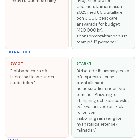
"Aktiv i studentförening."
"Projektledare för
Chalmers karriärmässa
2025 med 80 utställare
och 3 000 besökare —
ansvarade för budget
(420 000 kr),
sponsorkontakter och ett
team på 12 personer."
EXTRAJOBB
SVAGT
STARKT
"Jobbade extra på
"Arbetade 15 timmar/vecka
Espresso House under
på Espresso House
studietiden."
parallellt med
heltidsstudier under fyra
terminer. Ansvarig för
stängning och kassaavslut
två kvällar i veckan. Fick
rollen som
inskolningsansvarig för
nyanställda efter sex
månader."