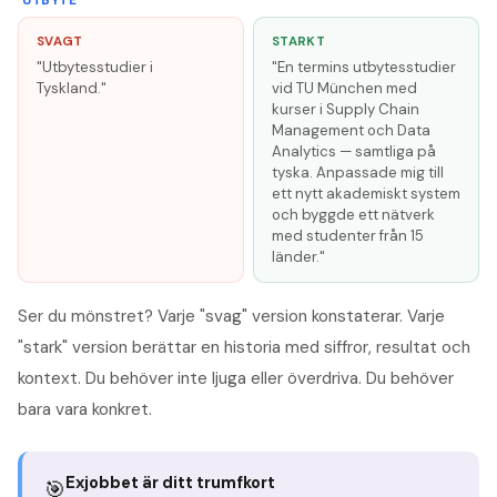
UTBYTE
SVAGT
STARKT
"Utbytesstudier i
"En termins utbytesstudier
Tyskland."
vid TU München med
kurser i Supply Chain
Management och Data
Analytics — samtliga på
tyska. Anpassade mig till
ett nytt akademiskt system
och byggde ett nätverk
med studenter från 15
länder."
Ser du mönstret? Varje "svag" version konstaterar. Varje
"stark" version berättar en historia med siffror, resultat och
kontext. Du behöver inte ljuga eller överdriva. Du behöver
bara vara konkret.
Exjobbet är ditt trumfkort
🎯