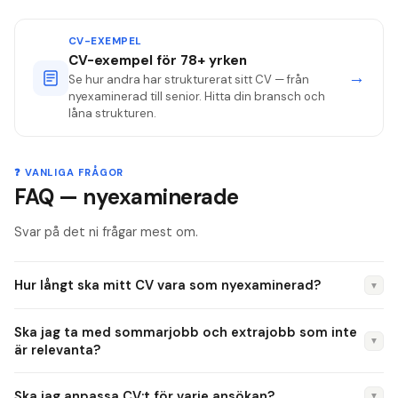
CV-EXEMPEL
CV-exempel för 78+ yrken
→
Se hur andra har strukturerat sitt CV — från
nyexaminerad till senior. Hitta din bransch och
låna strukturen.
❓ VANLIGA FRÅGOR
FAQ — nyexaminerade
Svar på det ni frågar mest om.
Hur långt ska mitt CV vara som nyexaminerad?
▼
En sida. Du har inte tillräckligt med arbetslivserfarenhet för
Ska jag ta med sommarjobb och extrajobb som inte
att motivera två sidor, och de flesta rekryterare föredrar ett
▼
är relevanta?
koncist CV framför ett utdraget. Undantaget är om du har
Ja, absolut — speciellt om du inte har annan
omfattande forskningserfarenhet eller publiceringslista — då
Ska jag anpassa CV:t för varje ansökan?
▼