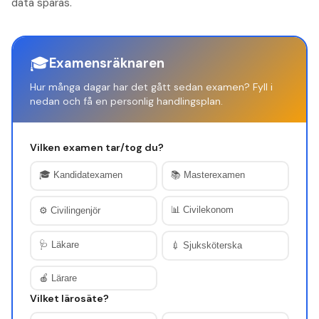
data sparas.
🎓
Examensräknaren
Hur många dagar har det gått sedan examen? Fyll i
nedan och få en personlig handlingsplan.
Vilken examen tar/tog du?
🎓
Kandidatexamen
📚
Masterexamen
📊
Civilekonom
⚙️
Civilingenjör
🩺
Läkare
💉
Sjuksköterska
🍎
Lärare
Vilket lärosäte?