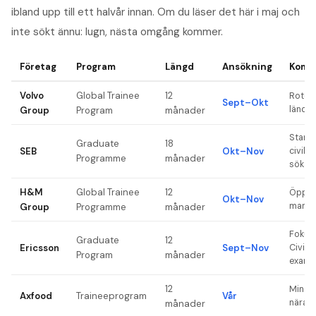
ibland upp till ett halvår innan. Om du läser det här i maj och
inte sökt ännu: lugn, nästa omgång kommer.
Företag
Program
Längd
Ansökning
Komm
Volvo
Global Trainee
12
Rotera
Sept–Okt
länder
Group
Program
månader
Starta
Graduate
18
SEB
Okt–Nov
civile
Programme
månader
sökan
H&M
Global Trainee
12
Öppet 
Okt–Nov
man tr
Group
Programme
månader
Fokus 
Graduate
12
Ericsson
Sept–Nov
Civili
Program
månader
examin
12
Mindr
Axfood
Traineeprogram
Vår
nära v
månader